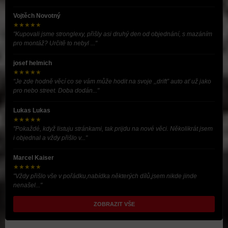
Vojtěch Novotný
★★★★★
"Kupovali jsme stronglexy, přišly asi druhý den od objednání, s mazáním
pro montáž? Určitě to nebyl ..."
josef helmich
★★★★★
"Je zde hodně věcí co se vám může hodit na svoje ,,drift” auto ať už jako
pro nebo street. Doba dodán..."
Lukas Lukas
★★★★★
"Pokaždé, když listuju stránkami, tak prijdu na nové věci. Několikrát jsem
i objednal a vždy přišlo v..."
Marcel Kaiser
★★★★★
"Vždy přišlo vše v pořádku,nabídka některých dílů,jsem nikde jinde
nenašel..."
ZOBRAZIT VŠE