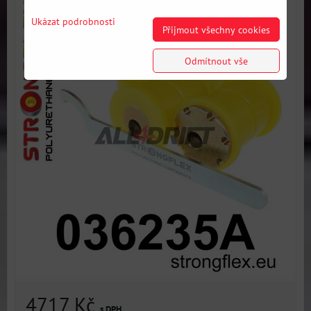
Ukázat podrobnosti
Přijmout všechny cookies
Odmítnout vše
4717 Kč
s DPH