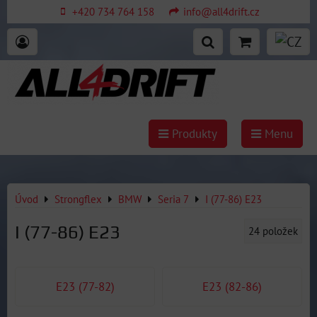
+420 734 764 158
info@all4drift.cz
Produkty
Menu
Úvod
Strongflex
BMW
Seria 7
I (77-86) E23
I (77-86) E23
24
položek
E23 (77-82)
E23 (82-86)