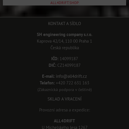
ALL4DRIFT.SHOP
KONTAKT A SÍDLO
SH engineering company s.r.o.
Kaprova 42/14, 110 00 Praha 1
Česká republika
IČO:
14099187
DIČ:
CZ14099187
E-mail:
info@all4drift.cz
Telefon:
+420 722 631 163
(Zákaznická podpora v češtině)
SKLAD A VRACENÍ
Provozní adresa a expedice:
ALL4DRIFT
U Michelského lesa 1267