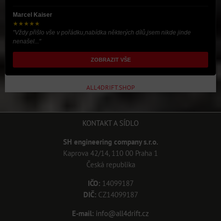
Marcel Kaiser
★★★★★
"Vždy přišlo vše v pořádku,nabídka některých dílů,jsem nikde jinde
nenašel..."
ZOBRAZIT VŠE
ALL4DRIFT.SHOP
KONTAKT A SÍDLO
SH engineering company s.r.o.
Kaprova 42/14, 110 00 Praha 1
Česká republika
IČO:
14099187
DIČ:
CZ14099187
E-mail:
info@all4drift.cz