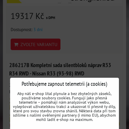
19317 Kč
s DPH
Dostupnost:
3 dni
ZVOLTE VARIANTU
286217B Kompletní sada silentbloků náprav R33
R34 RWD - Nissan R33 (93-98) RWD
Potřebujeme zapnout telemetrii (a cookies)
286217B: Kompletní sada silentbloků podvozku R33 R34
RWD -...
Aby náš e-shop lítal plynule a bez zbytečných záseků,
používáme soubory cookies. Fungují jako přesná
telemetrie – pomáhají nám analyzovat výkon webu,
vylepšovat uživatelskou trakci a ukazovat ti přesně ty díly,
které pro svou stavbu zrovna sháníš. Některá data při tom
sdílíme s našimi ověřenými partnery (i mimo EU), abychom
mohli ladit e-shop na maximum.