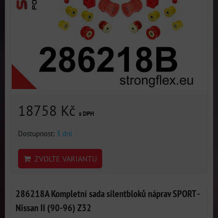
18758 Kč
s DPH
Dostupnost:
3 dni
ZVOLTE VARIANTU
286218A Kompletní sada silentbloků náprav SPORT -
Nissan II (90-96) Z32