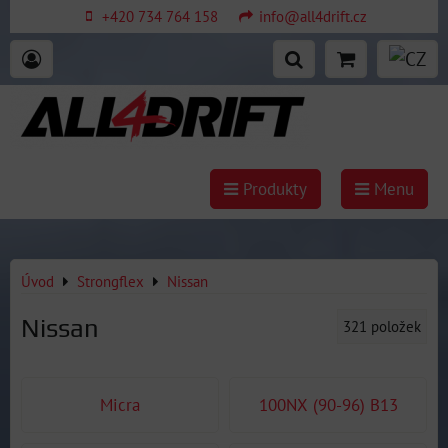
+420 734 764 158
info@all4drift.cz
Produkty
Menu
Úvod
Strongflex
Nissan
Nissan
321
položek
Micra
100NX (90-96) B13