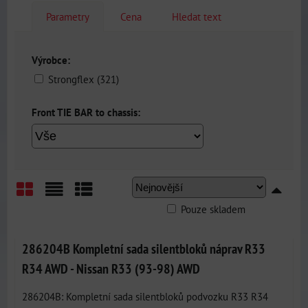
Parametry
Cena
Hledat text
Výrobce:
Strongflex (321)
Front TIE BAR to chassis:
Pouze skladem
Mřížka
Seznam
Tabulka
286204B Kompletní sada silentbloků náprav R33
R34 AWD - Nissan R33 (93-98) AWD
286204B: Kompletní sada silentbloků podvozku R33 R34