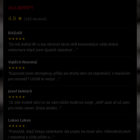
ALL4DRIFT
4.9 ★
(182 recenzí)
RADAR
★★★★★
"Za mě jediný fér a top obchod skrze drift komunikace vždy dobrá
reklamace když jsem špatně objednal ..."
Vojtěch Novotný
★★★★★
"Kupovali jsme stronglexy, přišly asi druhý den od objednání, s mazáním
pro montáž? Určitě to nebyl ..."
josef helmich
★★★★★
"Je zde hodně věcí co se vám může hodit na svoje ,,drift” auto ať už jako
pro nebo street. Doba dodán..."
Lukas Lukas
★★★★★
"Pokaždé, když listuju stránkami, tak prijdu na nové věci. Několikrát jsem
i objednal a vždy přišlo v..."