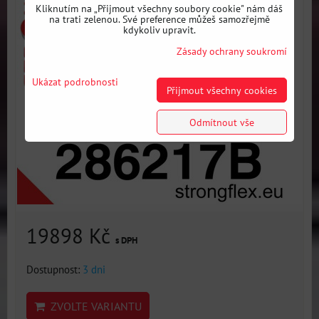
Kliknutím na „Přijmout všechny soubory cookie" nám dáš
na trati zelenou. Své preference můžeš samozřejmě
kdykoliv upravit.
Zásady ochrany soukromí
Ukázat podrobnosti
Přijmout všechny cookies
Odmítnout vše
19898 Kč
s DPH
Dostupnost:
3 dni
ZVOLTE VARIANTU