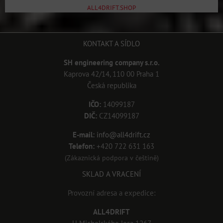
ALL4DRIFT.SHOP
KONTAKT A SÍDLO
SH engineering company s.r.o.
Kaprova 42/14, 110 00 Praha 1
Česká republika
IČO:
14099187
DIČ:
CZ14099187
E-mail:
info@all4drift.cz
Telefon:
+420 722 631 163
(Zákaznická podpora v češtině)
SKLAD A VRACENÍ
Provozní adresa a expedice:
ALL4DRIFT
U Michelského lesa 1267