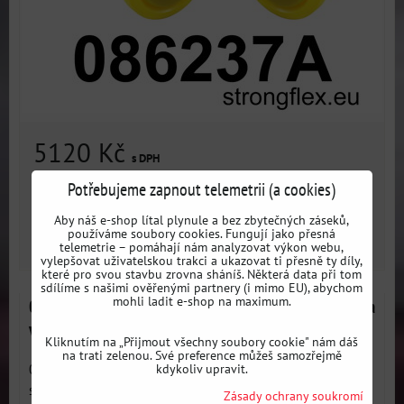
5120 Kč
s DPH
Potřebujeme zapnout telemetrii (a cookies)
Dostupnost:
3 dni
Aby náš e-shop lítal plynule a bez zbytečných záseků,
používáme soubory cookies. Fungují jako přesná
ZVOLTE VARIANTU
telemetrie – pomáhají nám analyzovat výkon webu,
vylepšovat uživatelskou trakci a ukazovat ti přesně ty díly,
které pro svou stavbu zrovna sháníš. Některá data při tom
sdílíme s našimi ověřenými partnery (i mimo EU), abychom
mohli ladit e-shop na maximum.
086235B Sada silentbloků přední nápravnice - Honda
VIII (08-16)
Kliknutím na „Přijmout všechny soubory cookie" nám dáš
na trati zelenou. Své preference můžeš samozřejmě
kdykoliv upravit.
086235B: Sada silentbloků přední nápravnice - Kompletní
sada...
Zásady ochrany soukromí