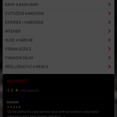
RÁMY A BASH-BARY
VYZTUŽENÍ KAROSERIE
EXTERIÉR / KAROSÉRIE
INTERIÉR
OLEJE A NÁPLNĚ
VÝBAVA JEZDCE
VYBAVENÍ DÍLNY
PŘÍSLUŠENSTVÍ A MERCH
ALL4DRIFT
4.9 ★
(182 recenzí)
RADAR
★★★★★
"Za mě jediný fér a top obchod skrze drift komunikace vždy dobrá
reklamace když jsem špatně objednal ..."