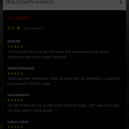
PŘÍSLUŠENSTVÍ A MERCH
ALL4DRIFT
4.9 ★
(182 recenzí)
RADAR
★★★★★
"Za mě jediný fér a top obchod skrze drift komunikace vždy dobrá
reklamace když jsem špatně objednal ..."
Vojtěch Novotný
★★★★★
"Kupovali jsme stronglexy, přišly asi druhý den od objednání, s mazáním
pro montáž? Určitě to nebyl ..."
josef helmich
★★★★★
"Je zde hodně věcí co se vám může hodit na svoje ,,drift” auto ať už jako
pro nebo street. Doba dodán..."
Lukas Lukas
★★★★★