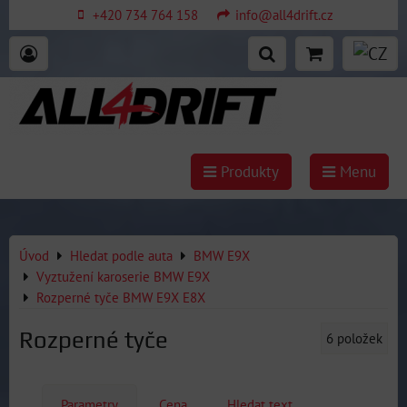
+420 734 764 158
info@all4drift.cz
Produkty
Menu
Úvod
Hledat podle auta
BMW E9X
Vyztužení karoserie BMW E9X
Rozperné tyče BMW E9X E8X
Rozperné tyče
6
položek
Parametry
Cena
Hledat text