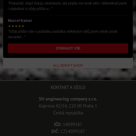
"Pokaždé, když listuju stránkami, tak prijdu na nové věci. Několikrát jsem
i objednal a vždy přišlo v..."
Marcel Kaiser
★★★★★
"Vždy přišlo vše v pořádku,nabídka některých dílů,jsem nikde jinde
nenašel..."
ZOBRAZIT VŠE
ALL4DRIFT.SHOP
KONTAKT A SÍDLO
SH engineering company s.r.o.
Kaprova 42/14, 110 00 Praha 1
Česká republika
IČO:
14099187
DIČ:
CZ14099187