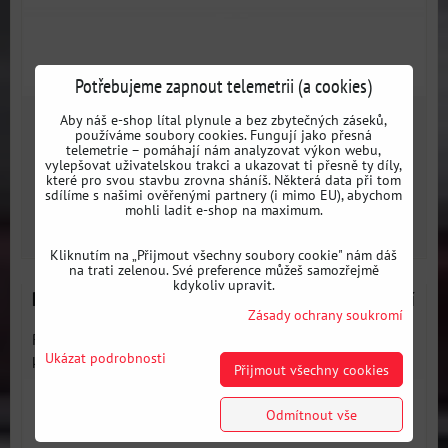
Potřebujeme zapnout telemetrii (a cookies)
Aby náš e-shop lítal plynule a bez zbytečných záseků,
1676 Kč
používáme soubory cookies. Fungují jako přesná
s DPH
telemetrie – pomáhají nám analyzovat výkon webu,
vylepšovat uživatelskou trakci a ukazovat ti přesně ty díly,
Dostupnost:
Skladem
které pro svou stavbu zrovna sháníš. Některá data při tom
sdílíme s našimi ověřenými partnery (i mimo EU), abychom
mohli ladit e-shop na maximum.
DO KOŠÍKU
ks
Kliknutím na „Přijmout všechny soubory cookie" nám dáš
na trati zelenou. Své preference můžeš samozřejmě
kdykoliv upravit.
Rozpěra (rozpěrná tyč) BMW E60_E61 - vrchní, přední
Zásady ochrany soukromí
Rozpěra přední pro BMW E60 a E61 - slouží ke ztužení
Ukázat podrobnosti
karoserie a...
Přijmout všechny cookies
Odmítnout vše