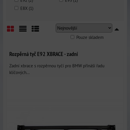
E92 (2)
E93 (1)
E8X (1)
Pouze skladem
Mřížka
Seznam
Tabulka
Rozpěrná tyč E92 XBRACE - zadní
Zadní xbrace s rozpěrnou tyčí pro BMW přináší řadu
klíčových...