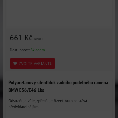
661 Kč
s DPH
Dostupnost:
Skladem
ZVOLTE VARIANTU
Polyuretanový silentblok zadního podelného ramena
BMW E36/E46 1ks
Odstraňuje vůle, zpřesňuje řízení. Auto se stává
předvídatelnějším...