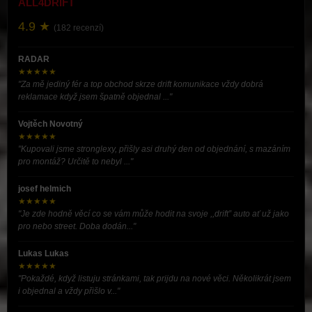
ALL4DRIFT
4.9 ★
(182 recenzí)
RADAR
★★★★★
"Za mě jediný fér a top obchod skrze drift komunikace vždy dobrá
reklamace když jsem špatně objednal ..."
Vojtěch Novotný
★★★★★
"Kupovali jsme stronglexy, přišly asi druhý den od objednání, s mazáním
pro montáž? Určitě to nebyl ..."
josef helmich
★★★★★
"Je zde hodně věcí co se vám může hodit na svoje ,,drift” auto ať už jako
pro nebo street. Doba dodán..."
Lukas Lukas
★★★★★
"Pokaždé, když listuju stránkami, tak prijdu na nové věci. Několikrát jsem
i objednal a vždy přišlo v..."