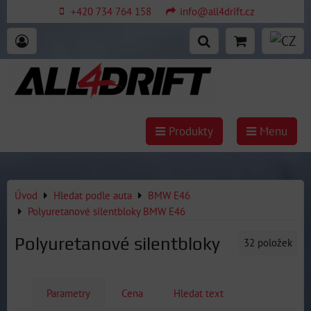
+420 734 764 158
info@all4drift.cz
Produkty
Menu
Úvod
Hledat podle auta
BMW E46
Polyuretanové silentbloky BMW E46
Polyuretanové silentbloky
32
položek
Parametry
Cena
Hledat text