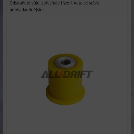
Odstraňuje vůle, zpřesňuje řízení. Auto se stává
předvídatelnějším...