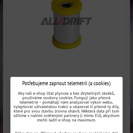
Potřebujeme zapnout telemetrii (a cookies)
530 Kč
Aby náš e-shop lítal plynule a bez zbytečných záseků,
s DPH
používáme soubory cookies. Fungují jako přesná
telemetrie – pomáhají nám analyzovat výkon webu,
vylepšovat uživatelskou trakci a ukazovat ti přesně ty díly,
Dostupnost:
Skladem
které pro svou stavbu zrovna sháníš. Některá data při tom
sdílíme s našimi ověřenými partnery (i mimo EU), abychom
mohli ladit e-shop na maximum.
ZVOLTE VARIANTU