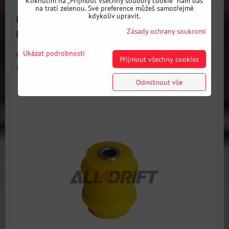
Kliknutím na „Přijmout všechny soubory cookie" nám dáš
na trati zelenou. Své preference můžeš samozřejmě
kdykoliv upravit.
Polyuretanový silentblok ramen - vnější BMW
Zásady ochrany soukromí
E36/E46 1ks
Ukázat podrobnosti
Odstraňuje vůle, zpřesňuje řízení a zvyšuje odezvu na
Přijmout všechny cookies
zatáčení...
Odmítnout vše