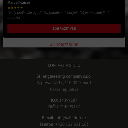
Marcel Kaiser
★★★★★
"Vždy přišlo vše v pořádku,nabídka některých dílů,jsem nikde jinde
nenašel..."
ZOBRAZIT VŠE
ALL4DRIFT.SHOP
KONTAKT A SÍDLO
SH engineering company s.r.o.
Kaprova 42/14, 110 00 Praha 1
Česká republika
IČO:
14099187
DIČ:
CZ14099187
E-mail:
info@all4drift.cz
Telefon:
+420 722 631 163