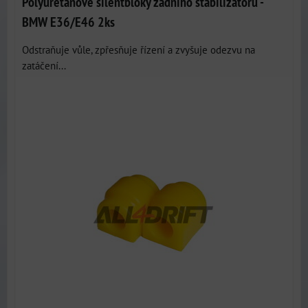
Polyuretanové silentbloky zadního stabilizátoru -
BMW E36/E46 2ks
Odstraňuje vůle, zpřesňuje řízení a zvyšuje odezvu na
zatáčení...