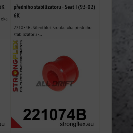
6K
předního stabilizátoru - Seat I (93-02)
6K
 oka
221074B: Silentblok šroubu oka předního
stabilizátoru -...