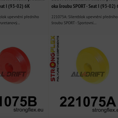
eat I (93-02) 6K
oka šroubu SPORT - Seat I (93-02) 
blok upevnění předního
221075A: Silentblok upevnění předního
yuretanový...
šroubu SPORT - Sportovní...