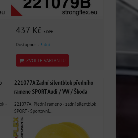
437 Kč
s DPH
Dostupnost:
3 dni
ZVOLTE VARIANTU
o
221077A Zadní silentblok předního
ramene SPORT Audi / VW / Škoda
ok -
221077A: Přední rameno - zadní silentblok
SPORT - Sportovní...