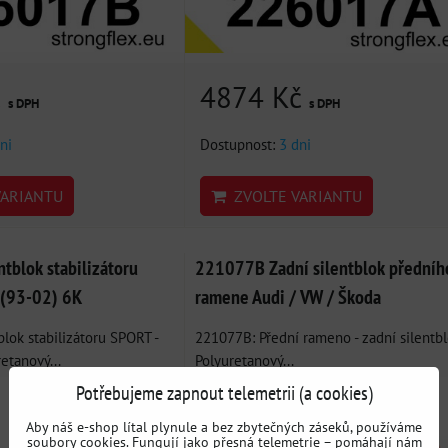
č
4874 Kč
s DPH
s DPH
ni
Dostupnost:
3 dni
ARIANTU
ZVOLTE VARIANTU
tblok stabilizátoru
221077B Zadní silentblok předníh
I (93-02) 6K
ramene Audi / VW / Škoda
lok stabilizátoru SPORT -
221077B: Přední rameno - zadní silentbl
etanový...
Polyuretanový...
Potřebujeme zapnout telemetrii (a cookies)
Aby náš e-shop lítal plynule a bez zbytečných záseků, používáme
soubory cookies. Fungují jako přesná telemetrie – pomáhají nám