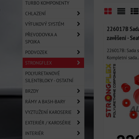
TURBO KOMPONENTY
CHLAZENÍ
Mřížka
Sezn
Ta
VÝFUKOVÝ SYSTÉM
226017B Sada 
PŘEVODOVKA A
zavěšení - Sea
SPOJKA
226017B: Sada si
PODVOZEK
Kompletní sada..
STRONGFLEX
POLYURETANOVÉ
SILENTBLOKY - OSTATNÍ
BRZDY
RÁMY A BASH-BARY
VYZTUŽENÍ KAROSERIE
EXTERIÉR / KAROSÉRIE
INTERIÉR