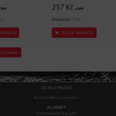
257 Kč
s DPH
s DPH
ni
Dostupnost:
3 dni
ARIANTU
ZVOLTE VARIANTU
ší produkty
SKLAD A VRACENÍ
Provozní adresa a expedice:
ALL4DRIFT
U Michelského lesa 1267