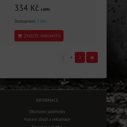
334 Kč
s DPH
Dostupnost:
3 dni
ZVOLTE VARIANTU
1
2
INFORMACE
Obchodní podmínky
Vracení zboží a reklamace
Doprava a platba