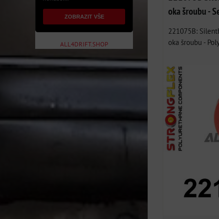
oka šroubu - S
ZOBRAZIT VŠE
221075B: Silent
oka šroubu - Pol
ALL4DRIFT.SHOP