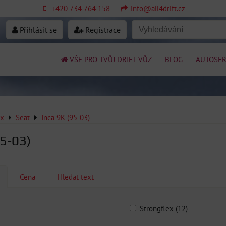
+420 734 764 158
info@all4drift.cz
Přihlásit se
Registrace
VŠE PRO TVŮJ DRIFT VŮZ
BLOG
AUTOSER
ex
Seat
Inca 9K (95-03)
95-03)
Cena
Hledat text
Strongflex (12)