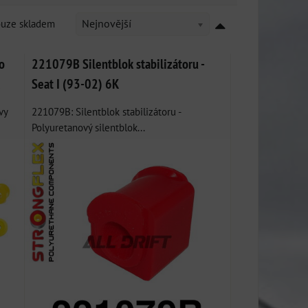
ouze skladem
Nejnovější
o
221079B Silentblok stabilizátoru -
Seat I (93-02) 6K
vy
221079B: Silentblok stabilizátoru -
Polyuretanový silentblok...