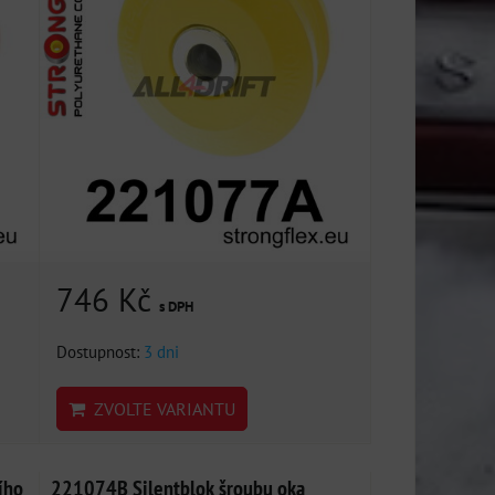
746 Kč
s DPH
Dostupnost:
3 dni
ZVOLTE VARIANTU
ího
221074B Silentblok šroubu oka