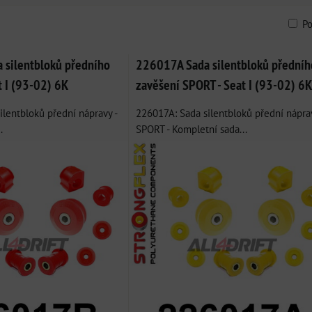
P
am
bulka
silentbloků předního
226017A Sada silentbloků předníh
t I (93-02) 6K
zavěšení SPORT - Seat I (93-02) 6K
lentbloků přední nápravy -
226017A: Sada silentbloků přední nápra
.
SPORT - Kompletní sada...