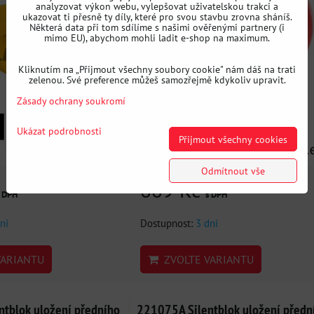
analyzovat výkon webu, vylepšovat uživatelskou trakci a
ukazovat ti přesně ty díly, které pro svou stavbu zrovna sháníš.
Některá data při tom sdílíme s našimi ověřenými partnery (i
mimo EU), abychom mohli ladit e-shop na maximum.
Kliknutím na „Přijmout všechny soubory cookie" nám dáš na trati
zelenou. Své preference můžeš samozřejmě kdykoliv upravit.
Zásady ochrany soukromí
Ukázat podrobnosti
Přijmout všechny cookies
Odmítnout vše
669 Kč
s DPH
s DPH
ni
Dostupnost:
3 dni
ARIANTU
ZVOLTE VARIANTU
tblok uložení předního
221075A Silentblok uložení předn