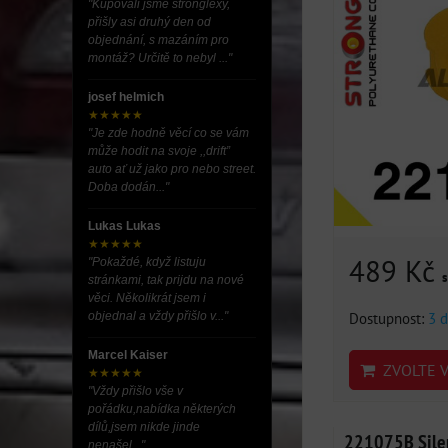
"Kupovali jsme stronglexy,
přišly asi druhý den od
objednání, s mazáním pro
montáž? Určitě to nebyl ..."
josef helmich
★★★★★
"Je zde hodně věcí co se vám
může hodit na svoje ,,drift”
auto ať už jako pro nebo street.
Doba dodán..."
Lukas Lukas
★★★★★
489 Kč
"Pokaždé, když listuju
stránkami, tak prijdu na nové
věci. Několikrát jsem i
Dostupnost:
3 d
objednal a vždy přišlo v..."
Marcel Kaiser
ZVOLTE V
★★★★★
"Vždy přišlo vše v
pořádku,nabídka některých
dílů,jsem nikde jinde
221075B Silen
nenašel..."