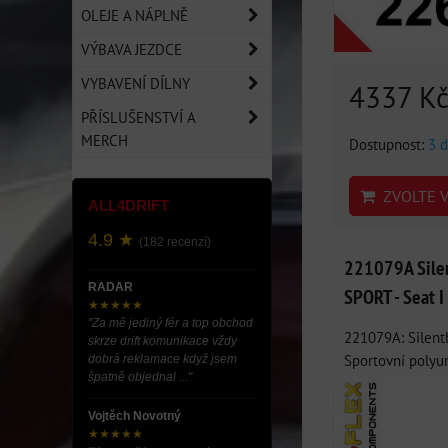
OLEJE A NÁPLNĚ
VÝBAVA JEZDCE
VYBAVENÍ DÍLNY
4337 K
PŘÍSLUŠENSTVÍ A
MERCH
Dostupnost:
3 d
ZVOLTE V
ALL4DRIFT
4.9 ★
(182 recenzí)
221079A Silen
RADAR
SPORT - Seat 
★★★★★
"Za mě jediný fér a top obchod
221079A: Silentb
skrze drift komunikace vždy
Sportovní polyur
dobrá reklamace když jsem
špatně objednal ..."
Vojtěch Novotný
★★★★★