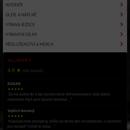
INTERIÉR
OLEJE A NÁPLNĚ
VÝBAVA JEZDCE
VYBAVENÍ DÍLNY
PŘÍSLUŠENSTVÍ A MERCH
ALL4DRIFT
4.9 ★
(182 recenzí)
RADAR
★★★★★
"Za mě jediný fér a top obchod skrze drift komunikace vždy dobrá
reklamace když jsem špatně objednal ..."
Vojtěch Novotný
★★★★★
"Kupovali jsme stronglexy, přišly asi druhý den od objednání, s mazáním
pro montáž? Určitě to nebyl ..."