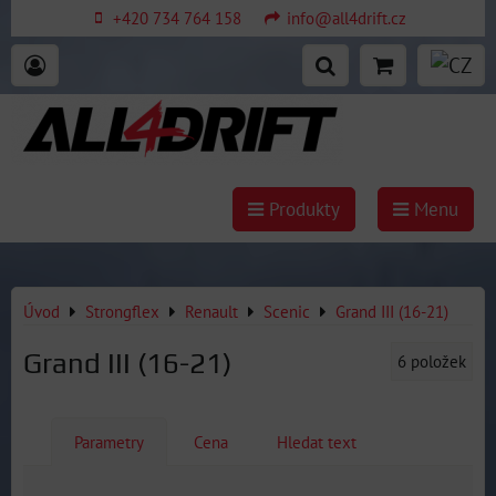
+420 734 764 158
info@all4drift.cz
Produkty
Menu
Úvod
Strongflex
Renault
Scenic
Grand III (16-21)
Grand III (16-21)
6
položek
Parametry
Cena
Hledat text