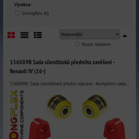
Výrobce:
Strongflex (6)
Pouze skladem
Mřížka
Seznam
Tabulka
156089B Sada silentbloků předního zavěšení -
Renault IV (16-)
156089B: Sada silentbloků přední nápravy - Kompletní sada...