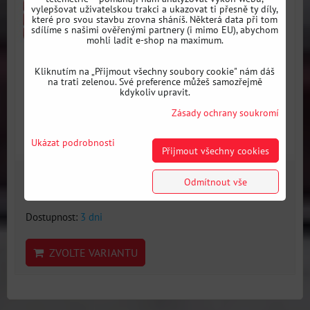
vylepšovat uživatelskou trakci a ukazovat ti přesně ty díly,
které pro svou stavbu zrovna sháníš. Některá data při tom
sdílíme s našimi ověřenými partnery (i mimo EU), abychom
mohli ladit e-shop na maximum.
Kliknutím na „Přijmout všechny soubory cookie" nám dáš
na trati zelenou. Své preference můžeš samozřejmě
kdykoliv upravit.
Zásady ochrany soukromí
Ukázat podrobnosti
Přijmout všechny cookies
926 Kč
Odmítnout vše
s DPH
Dostupnost:
3 dni
ZVOLTE VARIANTU