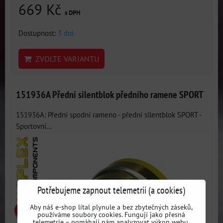
669 Kč
s DPH
Dostupnost:
3 dni
ZVOLTE VARIANTU
151936A Přední silentblok předního ramene SPORT
151936A: Přední spodní rameno - přední silentblok SPORT -
Sportovní...
Potřebujeme zapnout telemetrii (a cookies)
Aby náš e-shop lítal plynule a bez zbytečných záseků,
používáme soubory cookies. Fungují jako přesná
telemetrie – pomáhají nám analyzovat výkon webu,