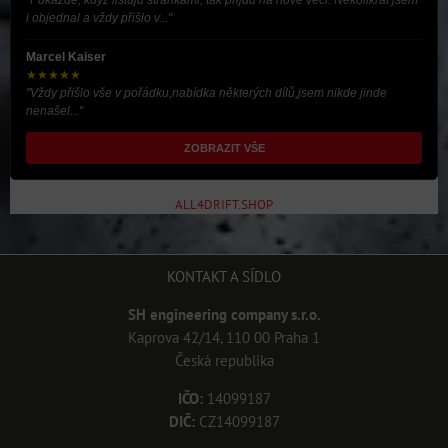
"Pokaždé, když listuju stránkami, tak prijdu na nové věci. Několikrát jsem
i objednal a vždy přišlo v..."
Marcel Kaiser
★★★★★
"Vždy přišlo vše v pořádku,nabídka některých dílů,jsem nikde jinde
nenašel..."
ZOBRAZIT VŠE
ALL4DRIFT.SHOP
KONTAKT A SÍDLO
SH engineering company s.r.o.
Kaprova 42/14, 110 00 Praha 1
Česká republika
IČO:
14099187
DIČ:
CZ14099187