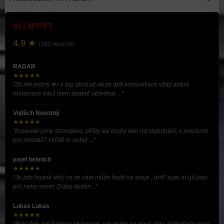
ALL4DRIFT
4.9 ★
(182 recenzí)
RADAR
★★★★★
"Za mě jediný fér a top obchod skrze drift komunikace vždy dobrá
reklamace když jsem špatně objednal ..."
Vojtěch Novotný
★★★★★
"Kupovali jsme stronglexy, přišly asi druhý den od objednání, s mazáním
pro montáž? Určitě to nebyl ..."
josef helmich
★★★★★
"Je zde hodně věcí co se vám může hodit na svoje ,,drift” auto ať už jako
pro nebo street. Doba dodán..."
Lukas Lukas
★★★★★