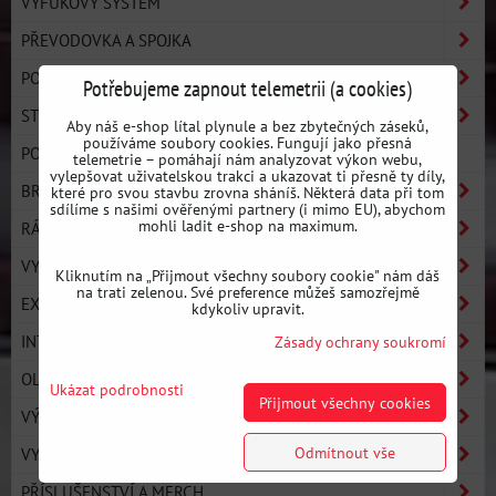
VÝFUKOVÝ SYSTÉM
PŘEVODOVKA A SPOJKA
PODVOZEK
Potřebujeme zapnout telemetrii (a cookies)
STRONGFLEX
Aby náš e-shop lítal plynule a bez zbytečných záseků,
používáme soubory cookies. Fungují jako přesná
POLYURETANOVÉ SILENTBLOKY - OSTATNÍ
telemetrie – pomáhají nám analyzovat výkon webu,
vylepšovat uživatelskou trakci a ukazovat ti přesně ty díly,
BRZDY
které pro svou stavbu zrovna sháníš. Některá data při tom
sdílíme s našimi ověřenými partnery (i mimo EU), abychom
mohli ladit e-shop na maximum.
RÁMY A BASH-BARY
VYZTUŽENÍ KAROSERIE
Kliknutím na „Přijmout všechny soubory cookie" nám dáš
na trati zelenou. Své preference můžeš samozřejmě
EXTERIÉR / KAROSÉRIE
kdykoliv upravit.
INTERIÉR
Zásady ochrany soukromí
OLEJE A NÁPLNĚ
Ukázat podrobnosti
Přijmout všechny cookies
VÝBAVA JEZDCE
Odmítnout vše
VYBAVENÍ DÍLNY
PŘÍSLUŠENSTVÍ A MERCH