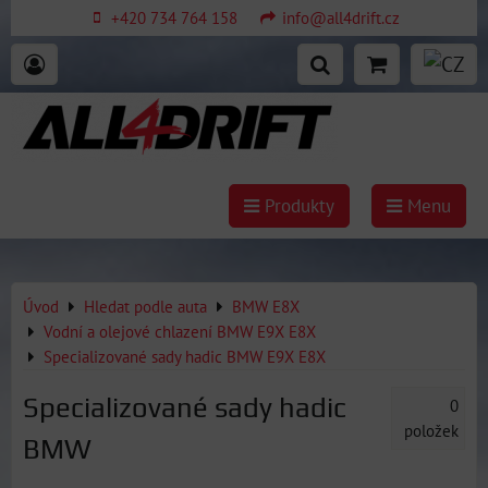
+420 734 764 158
info@all4drift.cz
Produkty
Menu
Úvod
Hledat podle auta
BMW E8X
Vodní a olejové chlazení BMW E9X E8X
Specializované sady hadic BMW E9X E8X
Specializované sady hadic
0
položek
BMW