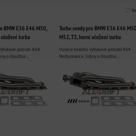
P
am
bulka
pro BMW E36 E46 M50,
Turbo svody pro BMW E36 E46 M50
 uložení turba
M52, T3, horní uložení turba
 výfukové potrubí K64
Vysoce kvalitní výfukové potrubí K64
ny o tloušťce...
Performance. Stěny o tloušťce...