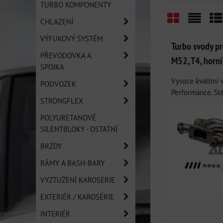
TURBO KOMPONENTY
CHLAZENÍ
Mřížka
Sezn
Ta
VÝFUKOVÝ SYSTÉM
Turbo svody 
PŘEVODOVKA A
M52, T4, horní
SPOJKA
Vysoce kvalitní
PODVOZEK
Performance. Stě
STRONGFLEX
POLYURETANOVÉ
SILENTBLOKY - OSTATNÍ
BRZDY
RÁMY A BASH-BARY
VYZTUŽENÍ KAROSERIE
EXTERIÉR / KAROSÉRIE
INTERIÉR