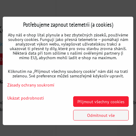
Potřebujeme zapnout telemetrii (a cookies)
Kč
12121 Kč
s DPH
s DPH
Aby náš e-shop lítal plynule a bez zbytečných záseků, používáme
soubory cookies. Fungují jako přesná telemetrie – pomáhají nám
týden
Dostupnost:
1 týden
analyzovat výkon webu, vylepšovat uživatelskou trakci a
ukazovat ti přesně ty díly, které pro svou stavbu zrovna sháníš.
Některá data při tom sdílíme s našimi ověřenými partnery (i
mimo EU), abychom mohli ladit e-shop na maximum.
DO KOŠÍKU
DO KOŠÍKU
ks
Kliknutím na „Přijmout všechny soubory cookie" nám dáš na trati
zelenou. Své preference můžeš samozřejmě kdykoliv upravit.
a ohnutá, různé úhly a
Nerezové výfukové koleno - rôzne
Zásady ochrany soukromí
priemery T304 90°
Ukázat podrobnosti
Přijmout všechny cookies
odolná voči kyselinám na
Koleno z nehrdzavejúcej ocele na stavb
u s...
vyfúkových systémov.
Odmítnout vše