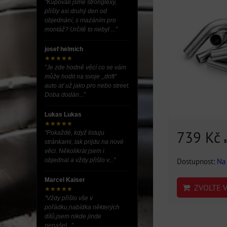
"Kupovali jsme stronglexy,
přišly asi druhý den od
objednání, s mazáním pro
montáž? Určitě to nebyl ..."
josef helmich
★★★★★
"Je zde hodně věcí co se vám
může hodit na svoje ,,drift”
auto ať už jako pro nebo street.
Doba dodán..."
Lukas Lukas
★★★★★
739 Kč
"Pokaždé, když listuju
stránkami, tak prijdu na nové
věci. Několikrát jsem i
Dostupnost:
Na
objednal a vždy přišlo v..."
Marcel Kaiser
ZVOLTE V
★★★★★
"Vždy přišlo vše v
pořádku,nabídka některých
dílů,jsem nikde jinde
nenašel..."