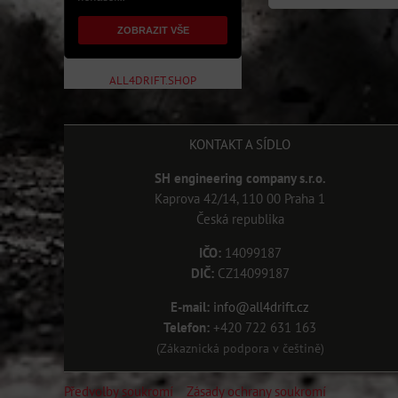
ZOBRAZIT VŠE
ALL4DRIFT.SHOP
KONTAKT A SÍDLO
SH engineering company s.r.o.
Kaprova 42/14, 110 00 Praha 1
Česká republika
IČO:
14099187
DIČ:
CZ14099187
E-mail:
info@all4drift.cz
Telefon:
+420 722 631 163
(Zákaznická podpora v češtině)
Předvolby soukromí
Zásady ochrany soukromí