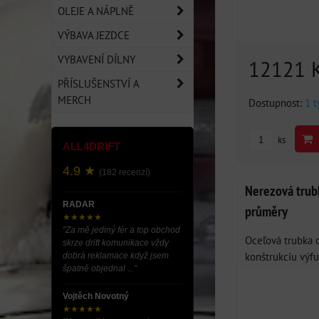
OLEJE A NÁPLNĚ
VÝBAVA JEZDCE
VYBAVENÍ DÍLNY
12121 
PŘÍSLUŠENSTVÍ A
MERCH
Dostupnost:
1 
ks
ALL4DRIFT
4.9 ★
(182 recenzí)
Nerezová trubk
RADAR
průměry
★★★★★
"Za mě jediný fér a top obchod
Oceľová trubka 
skrze drift komunikace vždy
konštrukciu výfuk
dobrá reklamace když jsem
špatně objednal ..."
Vojtěch Novotný
★★★★★