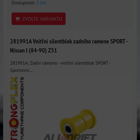
Dostupnost:
3 dni
ZVOLTE VARIANTU
281991A Vnitřní silentblok zadního ramene SPORT -
Nissan I (84-90) Z31
281991A: Zadní rameno - vnitřní silentblok SPORT -
Sportovní...