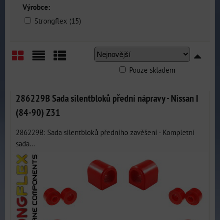
Výrobce:
Strongflex (15)
Pouze skladem
Mřížka
Seznam
Tabulka
286229B Sada silentbloků přední nápravy - Nissan I
(84-90) Z31
286229B: Sada silentbloků předního zavěšení - Kompletní
sada...