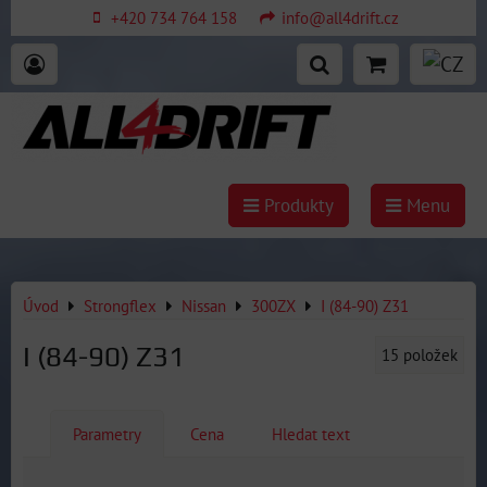
+420 734 764 158
info@all4drift.cz
Produkty
Menu
Úvod
Strongflex
Nissan
300ZX
I (84-90) Z31
I (84-90) Z31
15
položek
Parametry
Cena
Hledat text