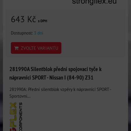
643 Kč
s DPH
Dostupnost:
3 dni
ZVOLTE VARIANTU
281990A Silentblok přední spojovací tyče k
nápravnici SPORT - Nissan I (84-90) Z31
281990A: Přední silentblok vzpěry k nápravnici SPORT -
Sportovní...