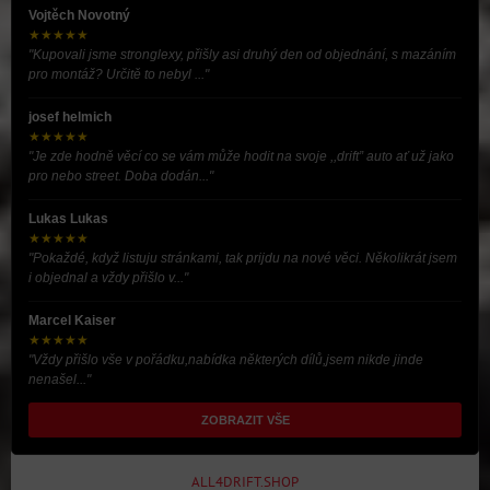
Vojtěch Novotný
★★★★★
"Kupovali jsme stronglexy, přišly asi druhý den od objednání, s mazáním
pro montáž? Určitě to nebyl ..."
josef helmich
★★★★★
"Je zde hodně věcí co se vám může hodit na svoje ,,drift” auto ať už jako
pro nebo street. Doba dodán..."
Lukas Lukas
★★★★★
"Pokaždé, když listuju stránkami, tak prijdu na nové věci. Několikrát jsem
i objednal a vždy přišlo v..."
Marcel Kaiser
★★★★★
"Vždy přišlo vše v pořádku,nabídka některých dílů,jsem nikde jinde
nenašel..."
ZOBRAZIT VŠE
ALL4DRIFT.SHOP