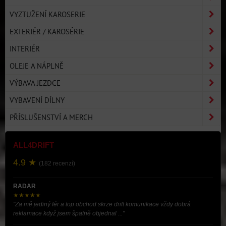
VYZTUŽENÍ KAROSERIE
EXTERIÉR / KAROSÉRIE
INTERIÉR
OLEJE A NÁPLNĚ
VÝBAVA JEZDCE
VYBAVENÍ DÍLNY
PŘÍSLUŠENSTVÍ A MERCH
ALL4DRIFT
4.9 ★
(182 recenzí)
RADAR
★★★★★
"Za mě jediný fér a top obchod skrze drift komunikace vždy dobrá
reklamace když jsem špatně objednal ..."