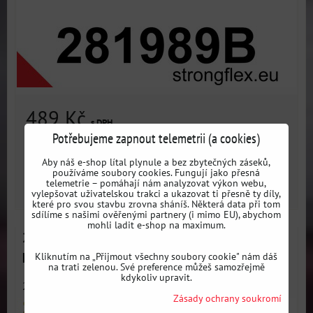
489 Kč
s DPH
Potřebujeme zapnout telemetrii (a cookies)
Dostupnost:
3 dni
Aby náš e-shop lítal plynule a bez zbytečných záseků,
používáme soubory cookies. Fungují jako přesná
telemetrie – pomáhají nám analyzovat výkon webu,
ZVOLTE VARIANTU
vylepšovat uživatelskou trakci a ukazovat ti přesně ty díly,
které pro svou stavbu zrovna sháníš. Některá data při tom
sdílíme s našimi ověřenými partnery (i mimo EU), abychom
mohli ladit e-shop na maximum.
281989A Silentblok předního stabilizátoru SPORT -
Nissan I (84-90) Z31
Kliknutím na „Přijmout všechny soubory cookie" nám dáš
na trati zelenou. Své preference můžeš samozřejmě
kdykoliv upravit.
281989A: Přední stabilizátor silentblok SPORT - Sportovní...
Zásady ochrany soukromí