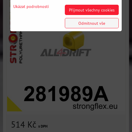
Ukázat podrobnosti
Přijmout všechny cookies
Odmítnout vše
514 Kč
s DPH