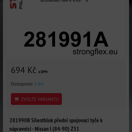
694 Kč
s DPH
Dostupnost:
3 dni
ZVOLTE VARIANTU
281990B Silentblok přední spojovací tyče k
nápravnici - Nissan I (84-90) Z31