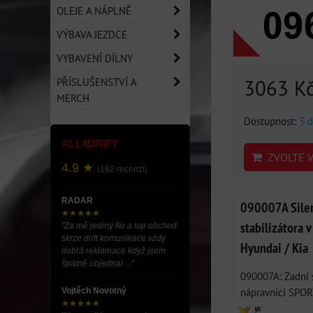
OLEJE A NÁPLNĚ
VÝBAVA JEZDCE
VYBAVENÍ DÍLNY
3063 K
PŘÍSLUŠENSTVÍ A
MERCH
Dostupnost:
3 d
ALL4DRIFT
ZVOLTE V
4.9 ★
(182 recenzí)
RADAR
090007A Silen
★★★★★
stabilizátora 
"Za mě jediný fér a top obchod
skrze drift komunikace vždy
Hyundai / Kia
dobrá reklamace když jsem
špatně objednal ..."
090007A: Zadní s
nápravnici SPORT 
Vojtěch Novotný
★★★★★