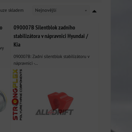
ouze skladem
Nejnovější
o
090007B Silentblok zadního
stabilizátora v nápravnici Hyundai /
Kia
vy
090007B: Zadní silentblok stabilizátoru v
nápravnici -...