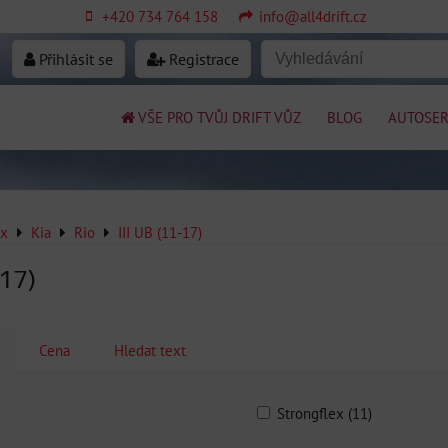
+420 734 764 158
info@all4drift.cz
Přihlásit se
Registrace
VŠE PRO TVŮJ DRIFT VŮZ
BLOG
AUTOSER
ex
Kia
Rio
III UB (11-17)
-17)
Cena
Hledat text
Strongflex (11)