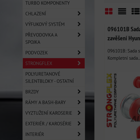
TURBO KOMPONENTY
CHLAZENÍ
Mřížka
Sezn
Ta
VÝFUKOVÝ SYSTÉM
096101B Sada 
PŘEVODOVKA A
zavěšení Hyun
SPOJKA
096101B: Sada si
PODVOZEK
Kompletní sada..
STRONGFLEX
POLYURETANOVÉ
SILENTBLOKY - OSTATNÍ
BRZDY
RÁMY A BASH-BARY
VYZTUŽENÍ KAROSERIE
EXTERIÉR / KAROSÉRIE
INTERIÉR