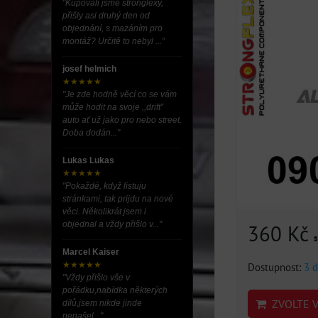
"Kupovali jsme stronglexy,
přišly asi druhý den od
objednání, s mazáním pro
montáž? Určitě to nebyl ..."
josef helmich
★★★★★
"Je zde hodně věcí co se vám
může hodit na svoje ,,drift”
auto ať už jako pro nebo street.
Doba dodán..."
Lukas Lukas
★★★★★
"Pokaždé, když listuju
stránkami, tak prijdu na nové
věci. Několikrát jsem i
objednal a vždy přišlo v..."
360 Kč
Marcel Kaiser
★★★★★
Dostupnost:
3 d
"Vždy přišlo vše v
pořádku,nabídka některých
ZVOLTE V
dílů,jsem nikde jinde
nenašel..."