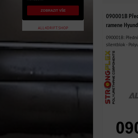
ZOBRAZIT VŠE
090001B Předn
ramene Hyunda
ALL4DRIFT.SHOP
090001B: Přední
silentblok - Poly