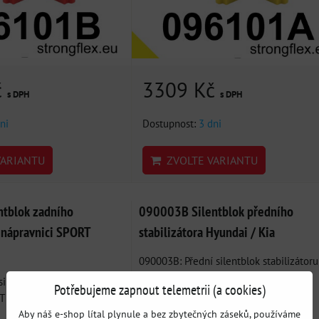
č
3309 Kč
s DPH
s DPH
ni
Dostupnost:
3 dni
ARIANTU
ZVOLTE VARIANTU
tblok zadního
090003B Silentblok předního
v nápravnici SPORT
stabilizátora Hyundai / Kia
090003B: Přední silentblok stabilizátoru 
Polyuretanový silentblok...
ilentblok stabilizátoru v
Potřebujeme zapnout telemetrii (a cookies)
-...
Aby náš e-shop lítal plynule a bez zbytečných záseků, používáme