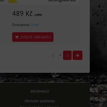
489 Kč
s DPH
Dostupnost:
3 dni
ZVOLTE VARIANTU
1
2
INFORMACE
Obchodní podmínky