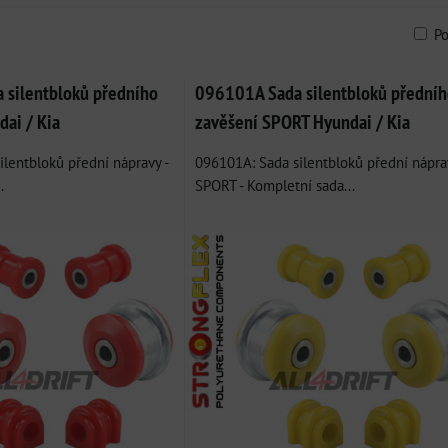
P
am
bulka
silentbloků předního
096101A Sada silentbloků předníh
dai / Kia
zavěšení SPORT Hyundai / Kia
lentbloků přední nápravy -
096101A: Sada silentbloků přední nápra
.
SPORT - Kompletní sada...