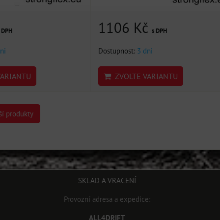
1106 Kč
s DPH
s DPH
ni
Dostupnost:
3 dni
ARIANTU
ZVOLTE VARIANTU
ší produkty
SKLAD A VRACENÍ
Provozní adresa a expedice:
ALL4DRIFT