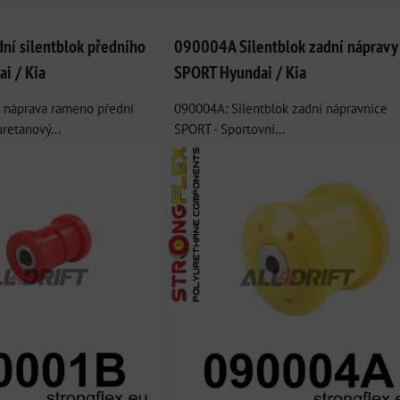
í silentblok předního
090004A Silentblok zadní nápravy
i / Kia
SPORT Hyundai / Kia
 náprava rameno přední
090004A: Silentblok zadní nápravnice
uretanový...
SPORT - Sportovní...