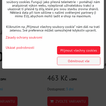
soubory cookies. Fungují jako přesná telemetrie – pomáhají nám
analyzovat výkon webu, vylepšovat uživatelskou trakci a
ukazovat ti přesně ty díly, které pro svou stavbu zrovna sháníš.
Některá data při tom sdílíme s našimi ověřenými partnery (i
mimo EU), abychom mohli ladit e-shop na maximum.
Kliknutím na „Přijmout všechny soubory cookie" nám dáš na trati
zelenou. Své preference můžeš samozřejmě kdykoliv upravit.
Zásady ochrany soukromí
Ukázat podrobnosti
Přijmout všechny cookies
Odmítnout vše
463 Kč
s DPH
s DPH
ni
Dostupnost:
3 dni
ARIANTU
ZVOLTE VARIANTU