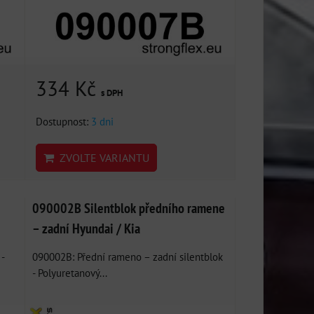
334 Kč
s DPH
Dostupnost:
3 dni
ZVOLTE VARIANTU
090002B Silentblok předního ramene
– zadní Hyundai / Kia
-
090002B: Přední rameno – zadní silentblok
- Polyuretanový...