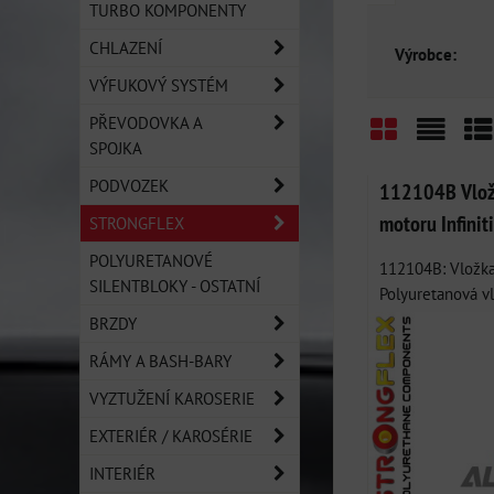
TURBO KOMPONENTY
CHLAZENÍ
Výrobce:
VÝFUKOVÝ SYSTÉM
PŘEVODOVKA A
SPOJKA
Mřížka
Sezn
Ta
PODVOZEK
112104B Vložk
motoru Infinit
STRONGFLEX
POLYURETANOVÉ
112104B: Vložka
SILENTBLOKY - OSTATNÍ
Polyuretanová vl
BRZDY
RÁMY A BASH-BARY
VYZTUŽENÍ KAROSERIE
EXTERIÉR / KAROSÉRIE
INTERIÉR