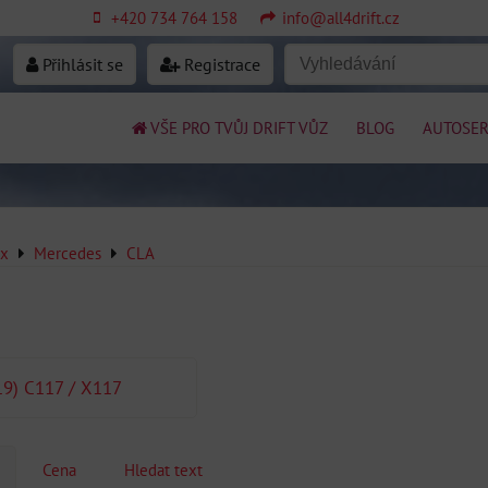
+420 734 764 158
info@all4drift.cz
Přihlásit se
Registrace
VŠE PRO TVŮJ DRIFT VŮZ
BLOG
AUTOSER
ex
Mercedes
CLA
19) C117 / X117
Cena
Hledat text