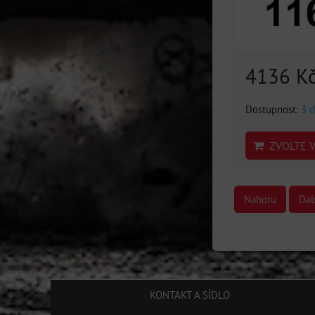
4136 K
Dostupnost:
3 d
ZVOLTE V
Nahoru
Dal
KONTAKT A SÍDLO