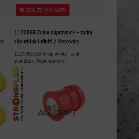
ZVOLTE VARIANTU
112088B Zadní nápravnice – zadní
es
silentblok Infiniti / Mercedes
112088B: Zadní nápravnice - zadní
silentblok - Polyuretanový...