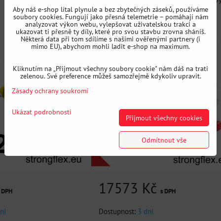
Aby náš e-shop lítal plynule a bez zbytečných záseků, používáme
silentbloků podvozku -...
soubory cookies. Fungují jako přesná telemetrie – pomáhají nám
analyzovat výkon webu, vylepšovat uživatelskou trakci a
ukazovat ti přesně ty díly, které pro svou stavbu zrovna sháníš.
Některá data při tom sdílíme s našimi ověřenými partnery (i
mimo EU), abychom mohli ladit e-shop na maximum.
Kliknutím na „Přijmout všechny soubory cookie" nám dáš na trati
zelenou. Své preference můžeš samozřejmě kdykoliv upravit.
Zásady ochrany soukromí
Ukázat podrobnosti
Přijmout všechny cookies
Odmítnout vše
17573 Kč
s DPH
s DPH
ni
Dostupnost:
3 dni