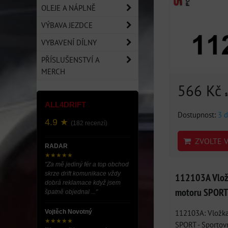
OLEJE A NÁPLNĚ
VÝBAVA JEZDCE
VYBAVENÍ DÍLNY
PŘÍSLUŠENSTVÍ A
MERCH
566 Kč
ALL4DRIFT
Dostupnost:
3 d
4.9 ★
(182 recenzí)
ZVOLTE V
RADAR
★★★★★
"Za mě jediný fér a top obchod
skrze drift komunikace vždy
112103A Vlož
dobrá reklamace když jsem
motoru SPORT 
špatně objednal ..."
112103A: Vložka
Vojtěch Novotný
★★★★★
SPORT - Sportovn