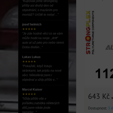
"Kupovali jsme stronglexy,
přišly asi druhý den od
objednání, s mazáním pro
montáž? Určitě to nebyl ..."
josef helmich
★★★★★
"Je zde hodně věcí co se vám
může hodit na svoje ,,drift”
auto ať už jako pro nebo street.
Doba dodán..."
Lukas Lukas
★★★★★
"Pokaždé, když listuju
stránkami, tak prijdu na nové
věci. Několikrát jsem i
objednal a vždy přišlo v..."
Marcel Kaiser
643 Kč
★★★★★
"Vždy přišlo vše v
pořádku,nabídka některých
Dostupnost:
3 d
dílů,jsem nikde jinde
nenašel..."