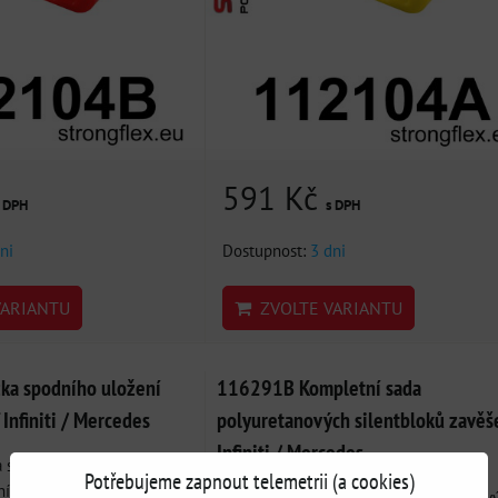
591 Kč
s DPH
s DPH
ni
Dostupnost:
3 dni
ARIANTU
ZVOLTE VARIANTU
ka spodního uložení
116291B Kompletní sada
Infiniti / Mercedes
polyuretanových silentbloků zavěš
Infiniti / Mercedes
 spodního uložení motoru
Potřebujeme zapnout telemetrii (a cookies)
í...
116291B: Kompletní sada polyuretanov