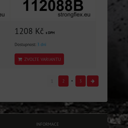
1208 Kč
s DPH
Dostupnost:
3 dni
ZVOLTE VARIANTU
1
2
3
INFORMACE