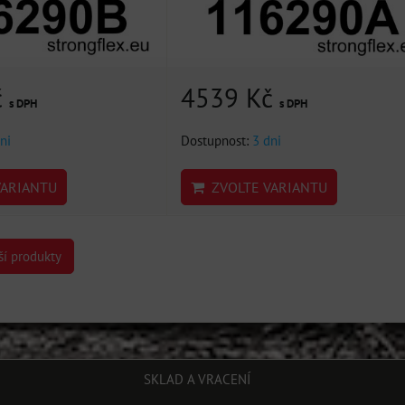
č
4539 Kč
s DPH
s DPH
ni
Dostupnost:
3 dni
ARIANTU
ZVOLTE VARIANTU
ší produkty
SKLAD A VRACENÍ