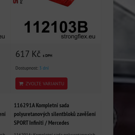
617 Kč
s DPH
Dostupnost:
3 dni
ZVOLTE VARIANTU
116291A Kompletní sada
ení
polyuretanových silentbloků zavěšení
SPORT Infiniti / Mercedes
ých
116291A: Kompletní sada polyuretanových