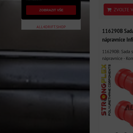
ZVOLTE V
ZOBRAZIT VŠE
ALL4DRIFT.SHOP
116290B Sada 
nápravnice Inf
116290B: Sada s
nápravnice - Kom