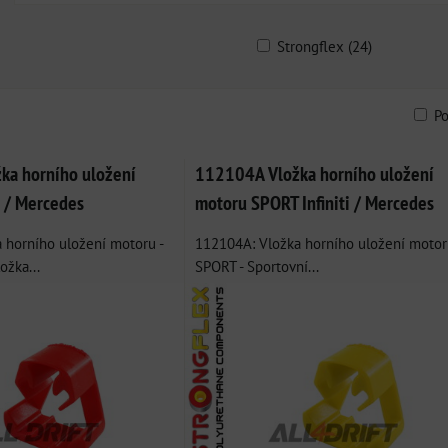
Strongflex (24)
P
am
bulka
a horního uložení
112104A Vložka horního uložení
i / Mercedes
motoru SPORT Infiniti / Mercedes
 horního uložení motoru -
112104A: Vložka horního uložení motor
ožka...
SPORT - Sportovní...