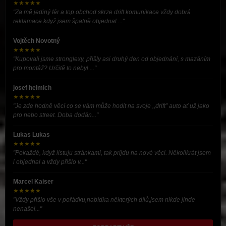
★★★★★
"Za mě jediný fér a top obchod skrze drift komunikace vždy dobrá
reklamace když jsem špatně objednal ..."
Vojtěch Novotný
★★★★★
"Kupovali jsme stronglexy, přišly asi druhý den od objednání, s mazáním
pro montáž? Určitě to nebyl ..."
josef helmich
★★★★★
"Je zde hodně věcí co se vám může hodit na svoje ,,drift” auto ať už jako
pro nebo street. Doba dodán..."
Lukas Lukas
★★★★★
"Pokaždé, když listuju stránkami, tak prijdu na nové věci. Několikrát jsem
i objednal a vždy přišlo v..."
Marcel Kaiser
★★★★★
"Vždy přišlo vše v pořádku,nabídka některých dílů,jsem nikde jinde
nenašel..."