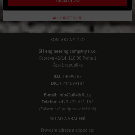
ZOBRAZIT VŠE
ALL4DRIFT.SHOP
KONTAKT A SÍDLO
SH engineering company s.r.o.
Kaprova 42/14, 110 00 Praha 1
Česká republika
IČO:
14099187
DIČ:
CZ14099187
E-mail:
info@all4drift.cz
Telefon:
+420 722 631 163
(Zákaznická podpora v češtině)
SKLAD A VRACENÍ
Provozní adresa a expedice: