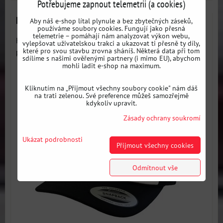
Potřebujeme zapnout telemetrii (a cookies)
Kšiltovka All4Drift CLASSIC černá unisex
Aby náš e-shop lítal plynule a bez zbytečných záseků,
používáme soubory cookies. Fungují jako přesná
telemetrie – pomáhají nám analyzovat výkon webu,
Kšiltovka hodící se pro každou příležitost. Moderní
vylepšovat uživatelskou trakci a ukazovat ti přesně ty díly,
které pro svou stavbu zrovna sháníš. Některá data při tom
provedení které...
sdílíme s našimi ověřenými partnery (i mimo EU), abychom
mohli ladit e-shop na maximum.
Kliknutím na „Přijmout všechny soubory cookie" nám dáš
na trati zelenou. Své preference můžeš samozřejmě
kdykoliv upravit.
Zásady ochrany soukromí
Ukázat podrobnosti
Přijmout všechny cookies
Odmítnout vše