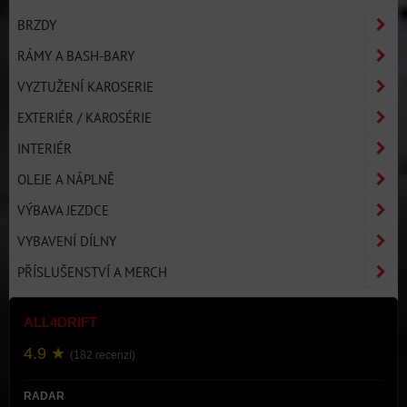
BRZDY
RÁMY A BASH-BARY
VYZTUŽENÍ KAROSERIE
EXTERIÉR / KAROSÉRIE
INTERIÉR
OLEJE A NÁPLNĚ
VÝBAVA JEZDCE
VYBAVENÍ DÍLNY
PŘÍSLUŠENSTVÍ A MERCH
ALL4DRIFT
4.9 ★
(182 recenzí)
RADAR