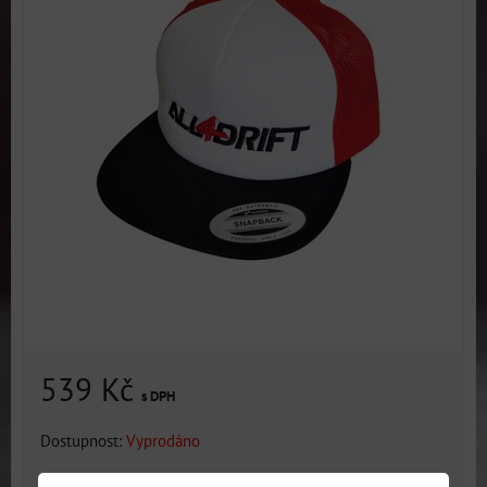
539 Kč
s DPH
Dostupnost:
Vyprodáno