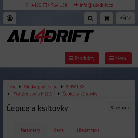
+420 734 764 158
info@all4drift.cz
Produkty
Menu
Úvod
Hledat podle auta
BMW E8X
Příslušenství a MERCH
Čepice a kšiltovky
Čepice a kšiltovky
8
položek
Parametry
Cena
Hledat text