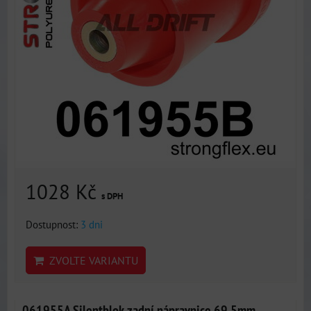
1028 Kč
s DPH
Dostupnost:
3 dni
ZVOLTE VARIANTU
061955A Silentblok zadní nápravnice 69,5mm