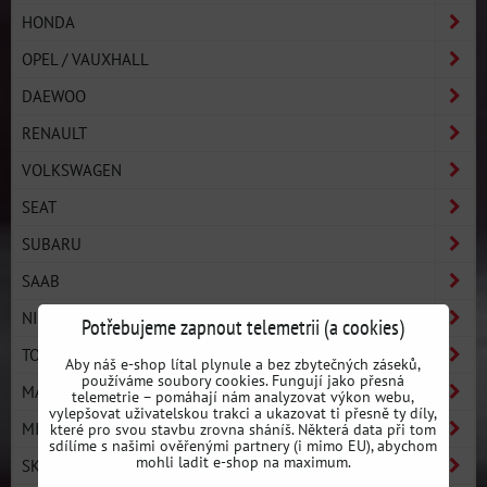
HONDA
OPEL / VAUXHALL
DAEWOO
RENAULT
VOLKSWAGEN
SEAT
SUBARU
SAAB
NISSAN
Potřebujeme zapnout telemetrii (a cookies)
TOYOTA
Aby náš e-shop lítal plynule a bez zbytečných záseků,
používáme soubory cookies. Fungují jako přesná
MAZDA
telemetrie – pomáhají nám analyzovat výkon webu,
vylepšovat uživatelskou trakci a ukazovat ti přesně ty díly,
MITSUBISHI
které pro svou stavbu zrovna sháníš. Některá data při tom
sdílíme s našimi ověřenými partnery (i mimo EU), abychom
mohli ladit e-shop na maximum.
SKODA