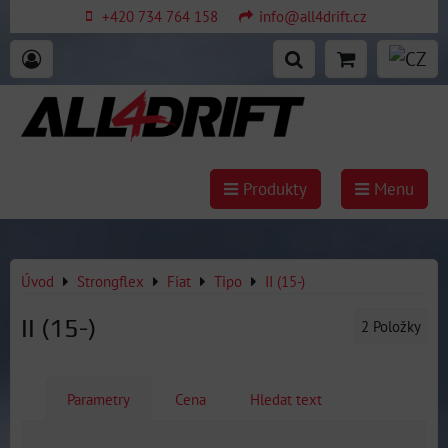
+420 734 764 158
info@all4drift.cz
Produkty
Menu
Úvod
Strongflex
Fiat
Tipo
II (15-)
II (15-)
2
Položky
Parametry
Cena
Hledat text