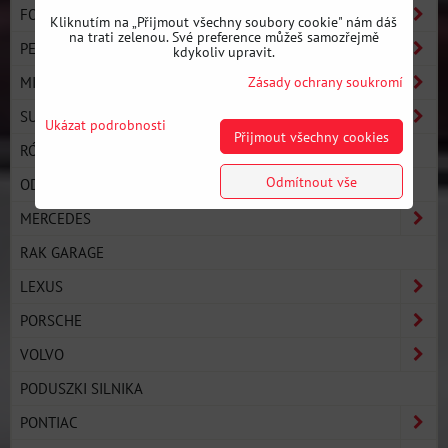
FORD
Kliknutím na „Přijmout všechny soubory cookie" nám dáš
na trati zelenou. Své preference můžeš samozřejmě
PEUGEOT
kdykoliv upravit.
MINI
Zásady ochrany soukromí
SUZUKI
Ukázat podrobnosti
Přijmout všechny cookies
RÓŻNE
Odmítnout vše
ODBOJE, WIESZAKI TŁUMIKA
MERCEDES
RAK GARAGE
LEXUS
PORSCHE
VOLVO
PODUSZKI SILNIKA
PONTIAC