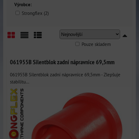
Výrobce:
Strongflex (2)
Pouze skladem
Mřížka
Seznam
Tabulka
061955B Silentblok zadní nápravnice 69,5mm
061955B Silentblok zadní nápravnice 69,5mm - Zlepšuje
stabilitu...