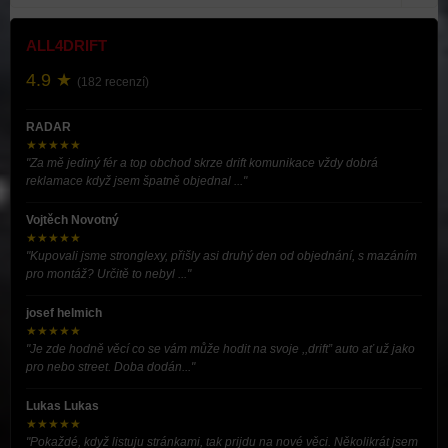
ALL4DRIFT
4.9 ★
(182 recenzí)
RADAR
★★★★★
"Za mě jediný fér a top obchod skrze drift komunikace vždy dobrá
reklamace když jsem špatně objednal ..."
Vojtěch Novotný
★★★★★
"Kupovali jsme stronglexy, přišly asi druhý den od objednání, s mazáním
pro montáž? Určitě to nebyl ..."
josef helmich
★★★★★
"Je zde hodně věcí co se vám může hodit na svoje ,,drift” auto ať už jako
pro nebo street. Doba dodán..."
Lukas Lukas
★★★★★
"Pokaždé, když listuju stránkami, tak prijdu na nové věci. Několikrát jsem