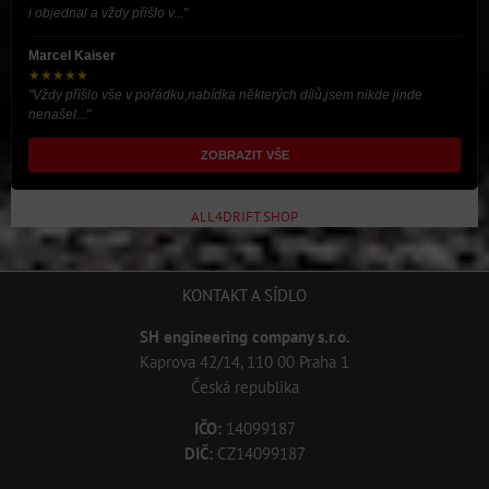
i objednal a vždy přišlo v..."
Marcel Kaiser
★★★★★
"Vždy přišlo vše v pořádku,nabídka některých dílů,jsem nikde jinde
nenašel..."
ZOBRAZIT VŠE
ALL4DRIFT.SHOP
KONTAKT A SÍDLO
SH engineering company s.r.o.
Kaprova 42/14, 110 00 Praha 1
Česká republika
IČO:
14099187
DIČ:
CZ14099187