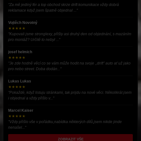
"Za mě jediný fér a top obchod skrze drift komunikace vždy dobrá
reklamace když jsem špatně objednal ..."
Vojtěch Novotný
★★★★★
"Kupovali jsme stronglexy, přišly asi druhý den od objednání, s mazáním
pro montáž? Určitě to nebyl ..."
josef helmich
★★★★★
"Je zde hodně věcí co se vám může hodit na svoje ,,drift” auto ať už jako
pro nebo street. Doba dodán..."
Lukas Lukas
★★★★★
"Pokaždé, když listuju stránkami, tak prijdu na nové věci. Několikrát jsem
i objednal a vždy přišlo v..."
Marcel Kaiser
★★★★★
"Vždy přišlo vše v pořádku,nabídka některých dílů,jsem nikde jinde
nenašel..."
ZOBRAZIT VŠE