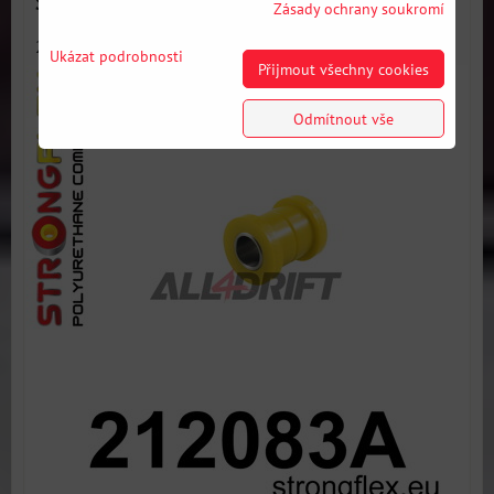
SPORT - Toyota E100 4WD
Zásady ochrany soukromí
212083A: Zadní rameno - zadní - vnitřní silentblok SPORT -...
Ukázat podrobnosti
Přijmout všechny cookies
Odmítnout vše