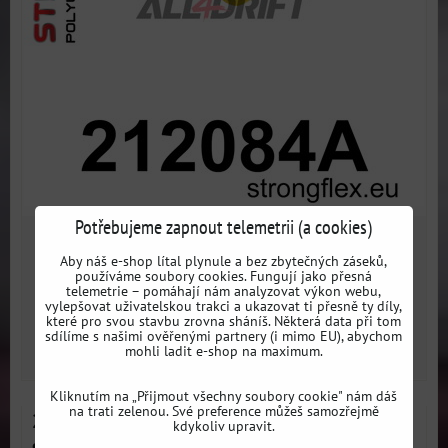
Potřebujeme zapnout telemetrii (a cookies)
489 Kč
s DPH
Aby náš e-shop lítal plynule a bez zbytečných záseků,
používáme soubory cookies. Fungují jako přesná
telemetrie – pomáhají nám analyzovat výkon webu,
Dostupnost:
3 dni
vylepšovat uživatelskou trakci a ukazovat ti přesně ty díly,
které pro svou stavbu zrovna sháníš. Některá data při tom
sdílíme s našimi ověřenými partnery (i mimo EU), abychom
ZVOLTE VARIANTU
mohli ladit e-shop na maximum.
Kliknutím na „Přijmout všechny soubory cookie" nám dáš
na trati zelenou. Své preference můžeš samozřejmě
212083A: Vnitřní zadní silentblok zadního ramene
kdykoliv upravit.