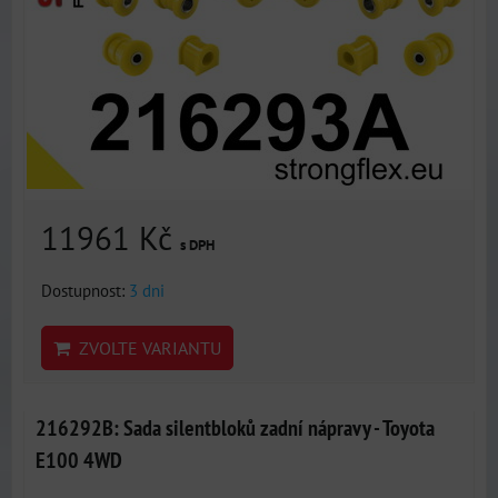
11961 Kč
s DPH
Dostupnost:
3 dni
ZVOLTE VARIANTU
216292B: Sada silentbloků zadní nápravy - Toyota
E100 4WD