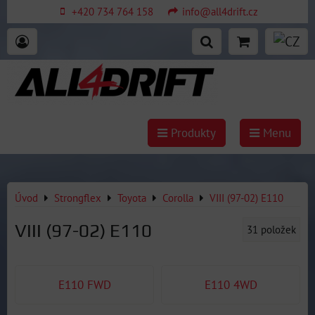
+420 734 764 158
info@all4drift.cz
Produkty
Menu
Úvod
Strongflex
Toyota
Corolla
VIII (97-02) E110
VIII (97-02) E110
31
položek
E110 FWD
E110 4WD