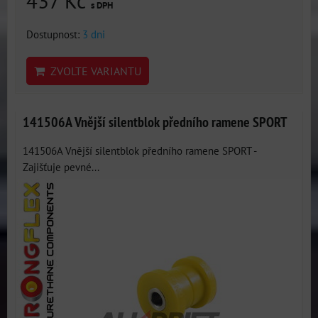
437 Kč
s DPH
Dostupnost:
3 dni
ZVOLTE VARIANTU
141506A Vnější silentblok předního ramene SPORT
141506A Vnější silentblok předního ramene SPORT -
Zajišťuje pevné...