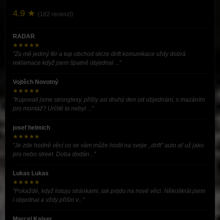
4.9 ★
(182 recenzí)
RADAR
★★★★★
"Za mě jediný fér a top obchod skrze drift komunikace vždy dobrá
reklamace když jsem špatně objednal ..."
Vojtěch Novotný
★★★★★
"Kupovali jsme stronglexy, přišly asi druhý den od objednání, s mazáním
pro montáž? Určitě to nebyl ..."
josef helmich
★★★★★
"Je zde hodně věcí co se vám může hodit na svoje ,,drift” auto ať už jako
pro nebo street. Doba dodán..."
Lukas Lukas
★★★★★
"Pokaždé, když listuju stránkami, tak prijdu na nové věci. Několikrát jsem
i objednal a vždy přišlo v..."
Marcel Kaiser