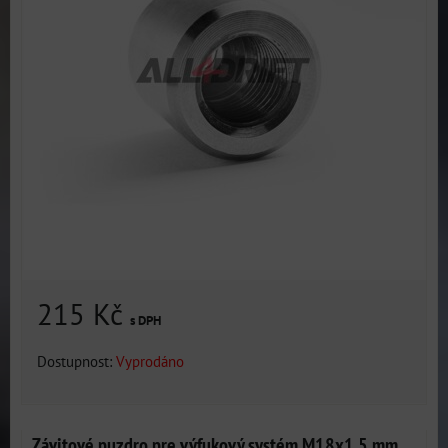
215 Kč
s DPH
Dostupnost:
Vyprodáno
Závitové puzdro pre výfukový systém M18x1,5 mm