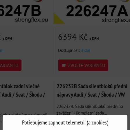
č
6394 Kč
s DPH
s DPH
ni
Dostupnost:
3 dni
ARIANTU
ZVOLTE VARIANTU
tblok zadní vlečné
226232B Sada silentbloků přední
Audi / Seat / Škoda /
nápravy Audi / Seat / Škoda / VW
226232B: Sada silentbloků předního
zavěšení - Kompletní sada...
lok zadní nápravy (torzní)
Potřebujeme zapnout telemetrii (a cookies)
í...