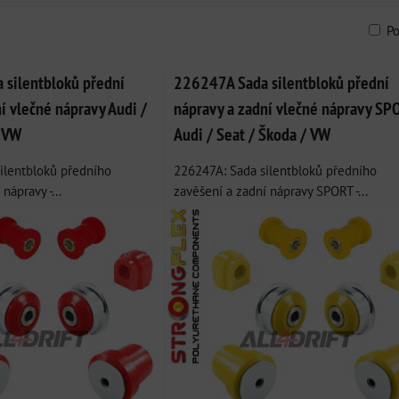
P
am
bulka
silentbloků přední
226247A Sada silentbloků přední
í vlečné nápravy Audi /
nápravy a zadní vlečné nápravy SP
/ VW
Audi / Seat / Škoda / VW
ilentbloků předního
226247A: Sada silentbloků předního
nápravy -...
zavěšení a zadní nápravy SPORT -...