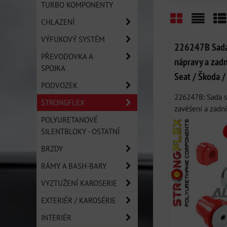
TURBO KOMPONENTY
CHLAZENÍ
Mřížka
Sezn
Ta
VÝFUKOVÝ SYSTÉM
226247B Sada 
PŘEVODOVKA A
nápravy a zadn
SPOJKA
Seat / Škoda 
PODVOZEK
226247B: Sada s
STRONGFLEX
zavěšení a zadní 
POLYURETANOVÉ
SILENTBLOKY - OSTATNÍ
BRZDY
RÁMY A BASH-BARY
VYZTUŽENÍ KAROSERIE
EXTERIÉR / KAROSÉRIE
INTERIÉR