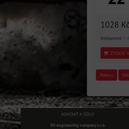
1028 K
Dostupnost:
3 d
ZVOLTE V
Nahoru
Dal
KONTAKT A SÍDLO
SH engineering company s.r.o.