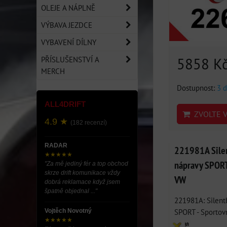
OLEJE A NÁPLNĚ
VÝBAVA JEZDCE
VYBAVENÍ DÍLNY
5858 K
PŘÍSLUŠENSTVÍ A
MERCH
Dostupnost:
3 d
ALL4DRIFT
ZVOLTE V
4.9 ★
(182 recenzí)
RADAR
221981A Silen
★★★★★
nápravy SPORT 
"Za mě jediný fér a top obchod
skrze drift komunikace vždy
VW
dobrá reklamace když jsem
špatně objednal ..."
221981A: Silentb
SPORT - Sportovn
Vojtěch Novotný
★★★★★