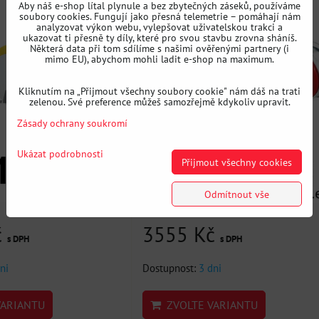
Aby náš e-shop lítal plynule a bez zbytečných záseků, používáme
soubory cookies. Fungují jako přesná telemetrie – pomáhají nám
analyzovat výkon webu, vylepšovat uživatelskou trakci a
ukazovat ti přesně ty díly, které pro svou stavbu zrovna sháníš.
Některá data při tom sdílíme s našimi ověřenými partnery (i
mimo EU), abychom mohli ladit e-shop na maximum.
Kliknutím na „Přijmout všechny soubory cookie" nám dáš na trati
zelenou. Své preference můžeš samozřejmě kdykoliv upravit.
Zásady ochrany soukromí
Ukázat podrobnosti
Přijmout všechny cookies
Odmítnout vše
č
3555 Kč
s DPH
s DPH
ni
Dostupnost:
3 dni
ARIANTU
ZVOLTE VARIANTU