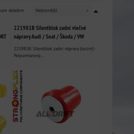
ouze skladem
Nejnovější
221981B Silentblok zadní vlečné
ORT
nápravy Audi / Seat / Škoda / VW
221981B: Silentblok zadní nápravy (torzní) -
Polyuretanový...