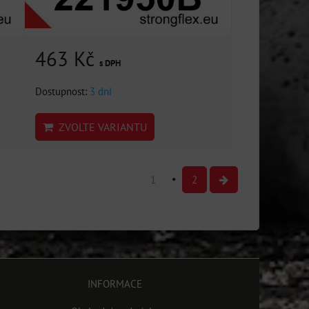
463 Kč
s DPH
Dostupnost:
3 dni
ZVOLTE VARIANTU
1
2
INFORMACE