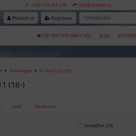
+420 734 764 158
info@all4drift.cz
Přihlásit se
Registrace
VŠE PRO TVŮJ DRIFT VŮZ
BLOG
AUTOSER
ex
Volkswagen
T-Cross C11 (18-)
11 (18-)
Cena
Hledat text
Strongflex (14)