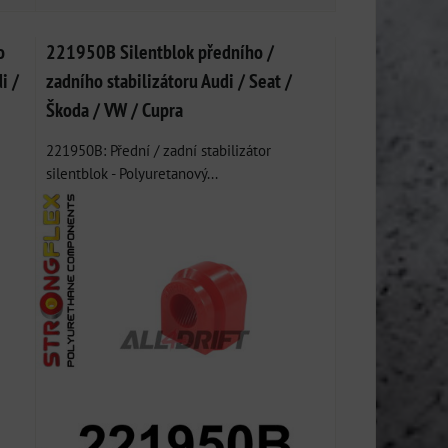
o
221950B Silentblok předního /
i /
zadního stabilizátoru Audi / Seat /
Škoda / VW / Cupra
221950B: Přední / zadní stabilizátor
silentblok - Polyuretanový...