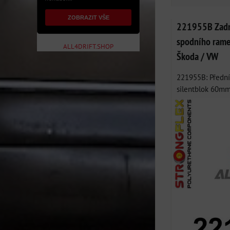
ZOBRAZIT VŠE
221955B Zadní
spodního rame
ALL4DRIFT.SHOP
Škoda / VW
221955B: Přední
silentblok 60mm 