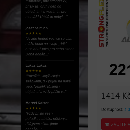
"Kupovali jsme stronglexy,
přišly asi druhý den od
objednání, s mazáním pro
montáž? Určitě to nebyl ..."
josef helmich
★★★★★
"Je zde hodně věcí co se vám
může hodit na svoje ,,drift”
auto ať už jako pro nebo street.
Doba dodán..."
Lukas Lukas
★★★★★
"Pokaždé, když listuju
stránkami, tak prijdu na nové
věci. Několikrát jsem i
objednal a vždy přišlo v..."
1414 K
Marcel Kaiser
★★★★★
Dostupnost:
3 d
"Vždy přišlo vše v
pořádku,nabídka některých
ZVOLTE V
dílů,jsem nikde jinde
nenašel..."