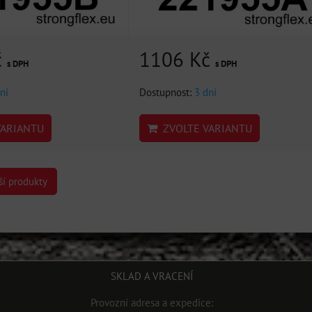
č
1106 Kč
s DPH
s DPH
ni
Dostupnost:
3 dni
ARIANTU
ZVOLTE VARIANTU
ší produkty
SKLAD A VRACENÍ
Provozní adresa a expedice: