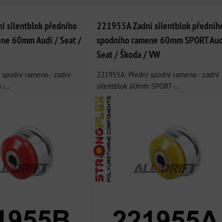
 silentblok předního
221955A Zadní silentblok předníh
ne 60mm Audi / Seat /
spodního ramene 60mm SPORT Aud
Seat / Škoda / VW
 spodní rameno - zadní
221955A: Přední spodní rameno - zadní
-...
silentblok 60mm SPORT -...