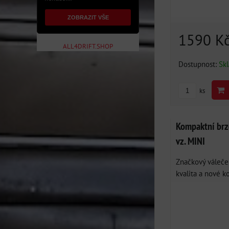
ZOBRAZIT VŠE
1590 K
ALL4DRIFT.SHOP
Dostupnost:
Sk
ks
Kompaktní brz
vz. MINI
Značkový váleček
kvalita a nové k