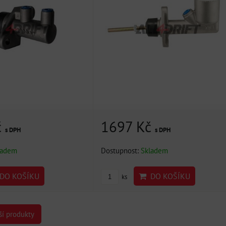
č
1697 Kč
s DPH
s DPH
ladem
Dostupnost:
Skladem
DO KOŠÍKU
DO KOŠÍKU
ks
ší produkty