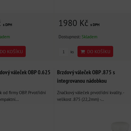
č
1980 Kč
s DPH
s DPH
ladem
Dostupnost:
Skladem
DO KOŠÍKU
DO KOŠÍKU
ks
dový váleček OBP 0.625
Brzdový váleček OBP .875 s
integrovanou nádobkou
 od firmy OBP. Prvotřídní
Značkový váleček prvotřídní kvality. -
ompaktní...
velikost .875 (22,2mm) -...