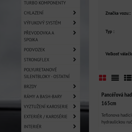
TURBO KOMPONENTY
CHLAZENÍ
Značka vozu::
VÝFUKOVÝ SYSTÉM
Typ :
PŘEVODOVKA A
SPOJKA
PODVOZEK
Veľkosť válečk
STRONGFLEX
POLYURETANOVÉ
SILENTBLOKY - OSTATNÍ
BRZDY
Mřížka
Sezn
Ta
Pancéřová had
RÁMY A BASH-BARY
165cm
VYZTUŽENÍ KAROSERIE
Teflonova hadic
EXTERIÉR / KAROSÉRIE
hydraulickou ruč
INTERIÉR