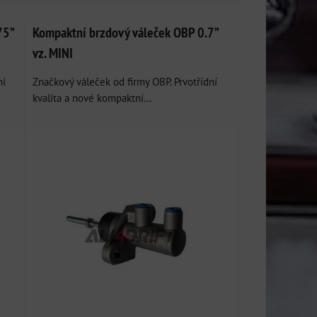
75”
Kompaktní brzdový váleček OBP 0.7”
vz. MINI
ní
Značkový váleček od firmy OBP. Prvotřídní
kvalita a nové kompaktní...