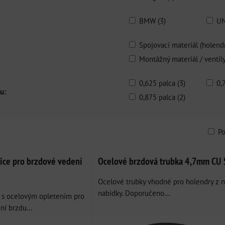
BMW (3)
UN
Spojovací materiál (holendr
Montážný materiál / ventily
0,625 palca (3)
0,
u:
0,875 palca (2)
P
am
bulka
ice pro brzdové vedení
Ocelové brzdová trubka 4,7mm CU
Ocelové trubky vhodné pro holendry z n
nabídky. Doporučeno...
i s ocelovým opletením pro
ní brzdu...