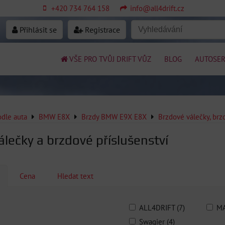
+420 734 764 158
info@all4drift.cz
Přihlásit se
Registrace
VŠE PRO TVŮJ DRIFT VŮZ
BLOG
AUTOSER
odle auta
BMW E8X
Brzdy BMW E9X E8X
Brzdové válečky, br
álečky a brzdové příslušenství
Cena
Hledat text
ALL4DRIFT (7)
MA
Swagier (4)