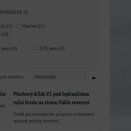
IVERZÁLNE (4)
y) (11)
Váleček (11)
 (10)
7 palca (3)
0,75 palca (3)
ouze skladem
Nejnovější
 5m
Plechový držák V2 pod hydraulickou
ruční brzdu na stranu řidiče reverzní
aší
Držák pro jednoduché uchycení a nastavení
správné polohy reverzní...