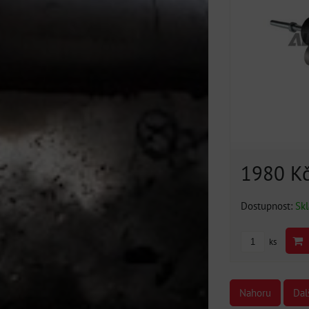
1980 K
Dostupnost:
Sk
ks
Nahoru
Dal