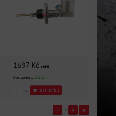
1697 Kč
s DPH
Dostupnost:
Skladem
DO KOŠÍKU
ks
1
2
4