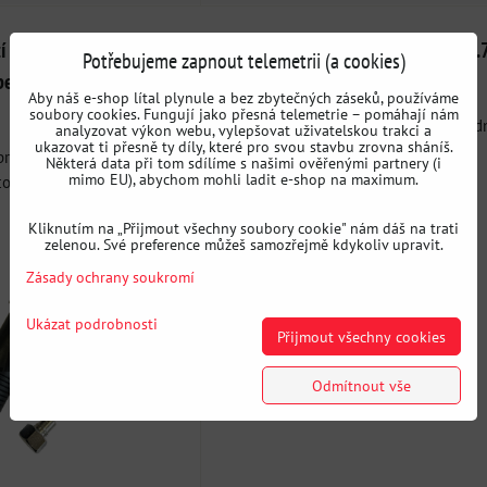
cí sada na výrobu
Kompaktní brzdový váleček OBP 0.
Potřebujeme zapnout telemetrii (a cookies)
bek, spoj pomocí
vz. MINI
Aby náš e-shop lítal plynule a bez zbytečných záseků, používáme
soubory cookies. Fungují jako přesná telemetrie – pomáhají nám
Značkový váleček od firmy OBP. Prvotříd
analyzovat výkon webu, vylepšovat uživatelskou trakci a
ukazovat ti přesně ty díly, které pro svou stavbu zrovna sháníš.
kvalita a nové kompaktní...
pro výrobku běžných 90-
Některá data při tom sdílíme s našimi ověřenými partnery (i
mimo EU), abychom mohli ladit e-shop na maximum.
vek i...
Kliknutím na „Přijmout všechny soubory cookie" nám dáš na trati
zelenou. Své preference můžeš samozřejmě kdykoliv upravit.
Zásady ochrany soukromí
Ukázat podrobnosti
Přijmout všechny cookies
Odmítnout vše