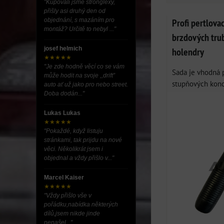
"Kupovali jsme stronglexy,
přišly asi druhý den od
Profi pertlova
objednání, s mazáním pro
montáž? Určitě to nebyl ..."
brzdových tru
josef helmich
holendry
★★★★★
"Je zde hodně věcí co se vám
Sada je vhodná 
může hodit na svoje ,,drift”
stupňových konco
auto ať už jako pro nebo street.
Doba dodán..."
Lukas Lukas
★★★★★
"Pokaždé, když listuju
stránkami, tak prijdu na nové
věci. Několikrát jsem i
objednal a vždy přišlo v..."
Marcel Kaiser
★★★★★
"Vždy přišlo vše v
pořádku,nabídka některých
dílů,jsem nikde jinde
nenašel..."