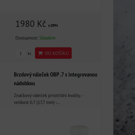
1980 Kč
s DPH
Dostupnost:
Skladem
DO KOŠÍKU
ks
Brzdový váleček OBP .7 s integrovanou
nádobkou
Značkový váleček prvotřídní kvality. -
velikost 0.7 (17,7 mm) -...