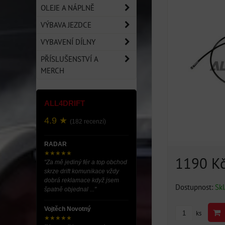
OLEJE A NÁPLNĚ
VÝBAVA JEZDCE
VYBAVENÍ DÍLNY
PŘÍSLUŠENSTVÍ A
MERCH
ALL4DRIFT
4.9 ★
(182 recenzí)
RADAR
★★★★★
1190 K
"Za mě jediný fér a top obchod
skrze drift komunikace vždy
dobrá reklamace když jsem
Dostupnost:
Sk
špatně objednal ..."
Vojtěch Novotný
ks
★★★★★