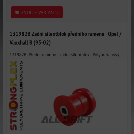
ZVOLTE VARIANTU
131982B Zadní silentblok předního ramene - Opel /
Vauxhall B (95-02)
131982B: Přední rameno - zadní silentblok - Polyuretanový...