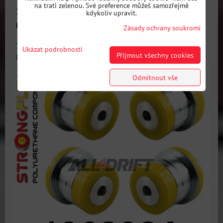
na trati zelenou. Své preference můžeš samozřejmě
136232A Sada silentbloků zadní nápravnice SPORT
kdykoliv upravit.
Opel / Saab
Zásady ochrany soukromí
136232A: Sada silentbloků zadní nápravnice SPORT -
Ukázat podrobnosti
Přijmout všechny cookies
Kompletní sada...
Odmítnout vše