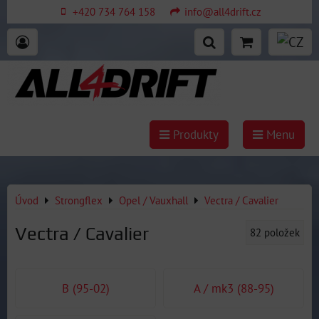
+420 734 764 158
info@all4drift.cz
Produkty
Menu
Úvod
Strongflex
Opel / Vauxhall
Vectra / Cavalier
Vectra / Cavalier
82
položek
B (95-02)
A / mk3 (88-95)