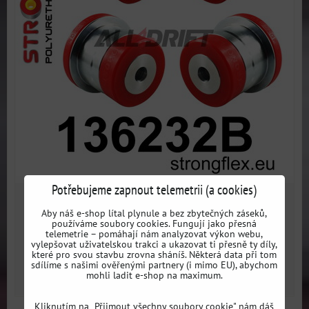
Potřebujeme zapnout telemetrii (a cookies)
4047 Kč
s DPH
Aby náš e-shop lítal plynule a bez zbytečných záseků,
používáme soubory cookies. Fungují jako přesná
telemetrie – pomáhají nám analyzovat výkon webu,
Dostupnost:
3 dni
vylepšovat uživatelskou trakci a ukazovat ti přesně ty díly,
které pro svou stavbu zrovna sháníš. Některá data při tom
sdílíme s našimi ověřenými partnery (i mimo EU), abychom
ZVOLTE VARIANTU
mohli ladit e-shop na maximum.
Kliknutím na „Přijmout všechny soubory cookie" nám dáš