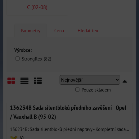
C (02-08)
Parametry
Cena
Hledat text
Výrobce:
Strongflex (82)
Pouze skladem
Mřížka
Seznam
Tabulka
136234B Sada silentbloků předního zavěšení - Opel
/ Vauxhall B (95-02)
136234B: Sada silentbloků přední nápravy - Kompletní sada...