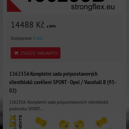
14488 Kč
s DPH
Dostupnost:
3 dni
ZVOLTE VARIANTU
136235A Kompletní sada polyuretanových
silentbloků zavěšení SPORT - Opel / Vauxhall B (95-
02)
136235A: Kompletní sada polyuretanových silentbloků
podvozku SPORT...