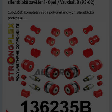
silentbloků zavěšení - Opel / Vauxhall B (95-02)
136235B: Kompletní sada polyuretanových silentbloků
podvozku -...