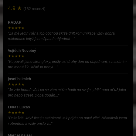
4.9 ★
(182 recenzí)
RADAR
★★★★★
"Za mě jediný fér a top obchod skrze drift komunikace vždy dobrá
reklamace když jsem špatně objednal ..."
Vojtěch Novotný
★★★★★
"Kupovali jsme stronglexy, přišly asi druhý den od objednání, s mazáním
pro montáž? Určitě to nebyl ..."
josef helmich
★★★★★
"Je zde hodně věcí co se vám může hodit na svoje ,,drift” auto ať už jako
pro nebo street. Doba dodán..."
Lukas Lukas
★★★★★
"Pokaždé, když listuju stránkami, tak prijdu na nové věci. Několikrát jsem
i objednal a vždy přišlo v..."
Marcel Kaiser