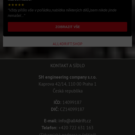
★★★★★
"Vždy přišlo vše v pořádku,nabídka některých dílů,jsem nikde jinde
nenašel..."
ZOBRAZIT VŠE
ALL4DRIFT.SHOP
KONTAKT A SÍDLO
SH engineering company s.r.o.
Kaprova 42/14, 110 00 Praha 1
Česká republika
IČO:
14099187
DIČ:
CZ14099187
E-mail:
info@all4drift.cz
Telefon:
+420 722 631 163
(Zákaznická podpora v češtině)