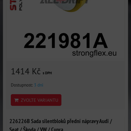
1414 Kč
s DPH
Dostupnost:
3 dni
ZVOLTE VARIANTU
226226B Sada silentbloků přední nápravy Audi /
Seat / Škoda / VW / Cupra