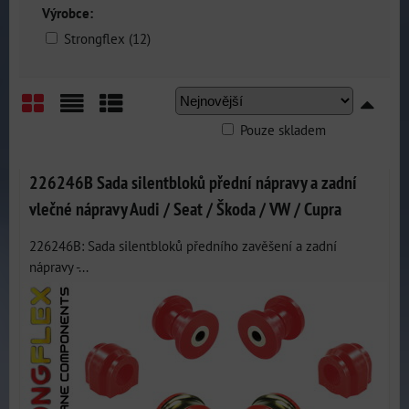
Výrobce:
Strongflex (12)
Pouze skladem
Mřížka
Seznam
Tabulka
226246B Sada silentbloků přední nápravy a zadní
vlečné nápravy Audi / Seat / Škoda / VW / Cupra
226246B: Sada silentbloků předního zavěšení a zadní
nápravy -...