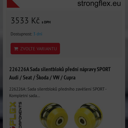
3533 Kč
s DPH
Dostupnost:
3 dni
ZVOLTE VARIANTU
226226A Sada silentbloků přední nápravy SPORT
Audi / Seat / Škoda / VW / Cupra
226226A: Sada silentbloků předního zavěšení SPORT -
Kompletní sada...