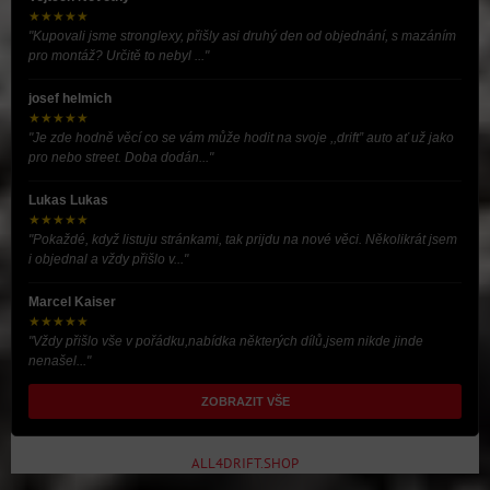
★★★★★
"Kupovali jsme stronglexy, přišly asi druhý den od objednání, s mazáním
pro montáž? Určitě to nebyl ..."
josef helmich
★★★★★
"Je zde hodně věcí co se vám může hodit na svoje ,,drift” auto ať už jako
pro nebo street. Doba dodán..."
Lukas Lukas
★★★★★
"Pokaždé, když listuju stránkami, tak prijdu na nové věci. Několikrát jsem
i objednal a vždy přišlo v..."
Marcel Kaiser
★★★★★
"Vždy přišlo vše v pořádku,nabídka některých dílů,jsem nikde jinde
nenašel..."
ZOBRAZIT VŠE
ALL4DRIFT.SHOP