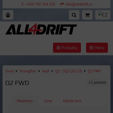
+420 734 764 158
info@all4drift.cz
Produkty
Menu
Úvod
Strongflex
Audi
Q2 / SQ2 (16-23)
Q2 FWD
Q2 FWD
12
položek
Parametry
Cena
Hledat text