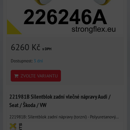
6260 Kč
s DPH
Dostupnost:
3 dni
ZVOLTE VARIANTU
221981B Silentblok zadní vlečné nápravy Audi /
Seat / Škoda / VW
221981B: Silentblok zadní nápravy (torzní) - Polyuretanový...