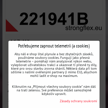
463 Kč
s DPH
Potřebujeme zapnout telemetrii (a cookies)
Dostupnost:
3 dni
Aby náš e-shop lítal plynule a bez zbytečných záseků,
používáme soubory cookies. Fungují jako přesná
telemetrie – pomáhají nám analyzovat výkon webu,
vylepšovat uživatelskou trakci a ukazovat ti přesně ty díly,
ZVOLTE VARIANTU
které pro svou stavbu zrovna sháníš. Některá data při tom
sdílíme s našimi ověřenými partnery (i mimo EU), abychom
mohli ladit e-shop na maximum.
221941A Silentblok předního stabilizátoru SPORT
Kliknutím na „Přijmout všechny soubory cookie" nám dáš
Audi / Seat / Škoda / VW / Cupra
na trati zelenou. Své preference můžeš samozřejmě
kdykoliv upravit.
221941A: Přední stabilizátor silentblok SPORT - Sportovní...
Zásady ochrany soukromí