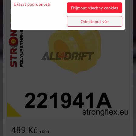
Ukázat podrobnosti
Přijmout všechny cookies
Odmítnout vše
489 Kč
s DPH