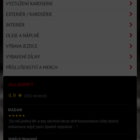
VYZTUŽENÍ KAROSERIE
EXTERIÉR / KAROSÉRIE
INTERIÉR
OLEJE A NÁPLNĚ
VÝBAVA JEZDCE
VYBAVENÍ DÍLNY
PŘÍSLUŠENSTVÍ A MERCH
ALL4DRIFT
4.9 ★
(182 recenzí)
RADAR
★★★★★
"Za mě jediný fér a top obchod skrze drift komunikace vždy dobrá
reklamace když jsem špatně objednal ..."
Vojtěch Novotný