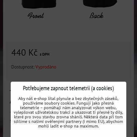
440 Kč
s DPH
Dostupnost:
Vyprodáno
Potřebujeme zapnout telemetrii (a cookies)
Tričko černé motiv BMW E92 FPOWER powered by
Aby náš e-shop lítal plynule a bez zbytečných záseků,
ALL4DRIFT
používáme soubory cookies. Fungují jako přesná
telemetrie – pomáhají nám analyzovat výkon webu,
vylepšovat uživatelskou trakci a ukazovat ti přesně ty díly,
Tričko hodící se pro každou příležitost. Moderní střih který
které pro svou stavbu zrovna sháníš. Některá data při tom
sedne...
sdílíme s našimi ověřenými partnery (i mimo EU), abychom
mohli ladit e-shop na maximum.