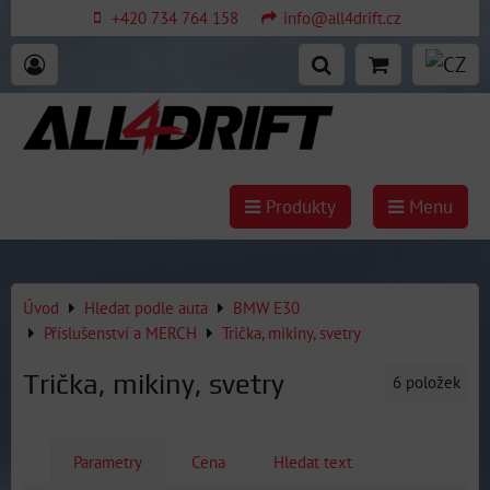
+420 734 764 158
info@all4drift.cz
Produkty
Menu
Úvod
Hledat podle auta
BMW E30
Příslušenství a MERCH
Trička, mikiny, svetry
Trička, mikiny, svetry
6
položek
Parametry
Cena
Hledat text