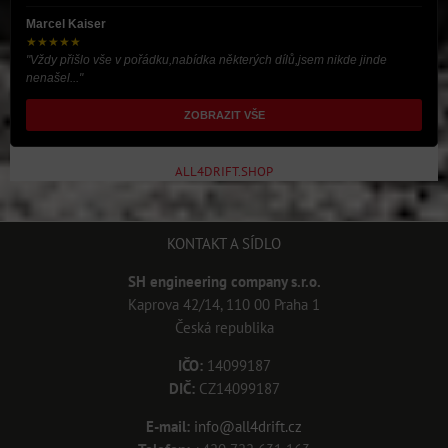
Marcel Kaiser
★★★★★
"Vždy přišlo vše v pořádku,nabídka některých dílů,jsem nikde jinde
nenašel..."
ZOBRAZIT VŠE
ALL4DRIFT.SHOP
KONTAKT A SÍDLO
SH engineering company s.r.o.
Kaprova 42/14, 110 00 Praha 1
Česká republika
IČO:
14099187
DIČ:
CZ14099187
E-mail:
info@all4drift.cz