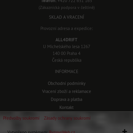
Telefon:
+420 722 631 163
(Zákaznická podpora v češtině)
SKLAD A VRACENÍ
Provozní adresa a expedice:
ALL4DRIFT
U Michelského lesa 1267
140 00 Praha 4
Česká republika
INFORMACE
Obchodní podmínky
Vracení zboží a reklamace
Doprava a platba
Kontakt
Předvolby soukromí
Zásady ochrany soukromí
Vytvořeno systémem:
ByznysWeb.cz