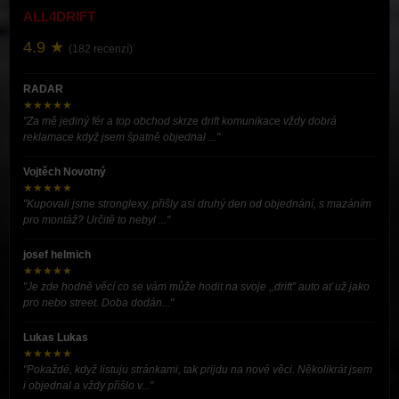
ALL4DRIFT
4.9 ★
(182 recenzí)
RADAR
★★★★★
"Za mě jediný fér a top obchod skrze drift komunikace vždy dobrá
reklamace když jsem špatně objednal ..."
Vojtěch Novotný
★★★★★
"Kupovali jsme stronglexy, přišly asi druhý den od objednání, s mazáním
pro montáž? Určitě to nebyl ..."
josef helmich
★★★★★
"Je zde hodně věcí co se vám může hodit na svoje ,,drift” auto ať už jako
pro nebo street. Doba dodán..."
Lukas Lukas
★★★★★
"Pokaždé, když listuju stránkami, tak prijdu na nové věci. Několikrát jsem
i objednal a vždy přišlo v..."