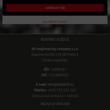
ZOBRAZIT VŠE
ALL4DRIFT.SHOP
KONTAKT A SÍDLO
SH engineering company s.r.o.
Kaprova 42/14, 110 00 Praha 1
Česká republika
IČO:
14099187
DIČ:
CZ14099187
E-mail:
info@all4drift.cz
Telefon:
+420 722 631 163
(Zákaznická podpora v češtině)
SKLAD A VRACENÍ