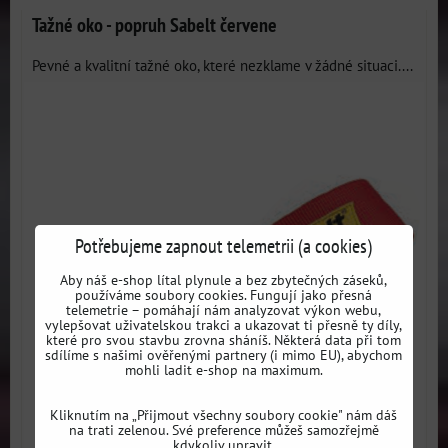
Tažné oko - popruh Sabelt červene
Pevné a kvalitní tažné oko, které nezklame v žádné situaci....
Potřebujeme zapnout telemetrii (a cookies)
Aby náš e-shop lítal plynule a bez zbytečných záseků,
používáme soubory cookies. Fungují jako přesná
telemetrie – pomáhají nám analyzovat výkon webu,
vylepšovat uživatelskou trakci a ukazovat ti přesně ty díly,
které pro svou stavbu zrovna sháníš. Některá data při tom
sdílíme s našimi ověřenými partnery (i mimo EU), abychom
mohli ladit e-shop na maximum.
Kliknutím na „Přijmout všechny soubory cookie" nám dáš
na trati zelenou. Své preference můžeš samozřejmě
kdykoliv upravit.