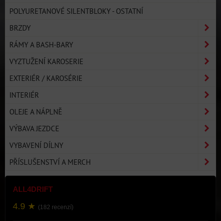
POLYURETANOVÉ SILENTBLOKY - OSTATNÍ
BRZDY
RÁMY A BASH-BARY
VYZTUŽENÍ KAROSERIE
EXTERIÉR / KAROSÉRIE
INTERIÉR
OLEJE A NÁPLNĚ
VÝBAVA JEZDCE
VYBAVENÍ DÍLNY
PŘÍSLUŠENSTVÍ A MERCH
ALL4DRIFT
4.9 ★
(182 recenzí)