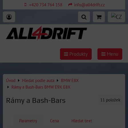
+420 734 764 158
info@all4drift.cz
Produkty
Menu
Úvod
Hledat podle auta
BMW E8X
Rámy a Bash-Bars BMW E9X E8X
Rámy a Bash-Bars
11
položek
Parametry
Cena
Hledat text