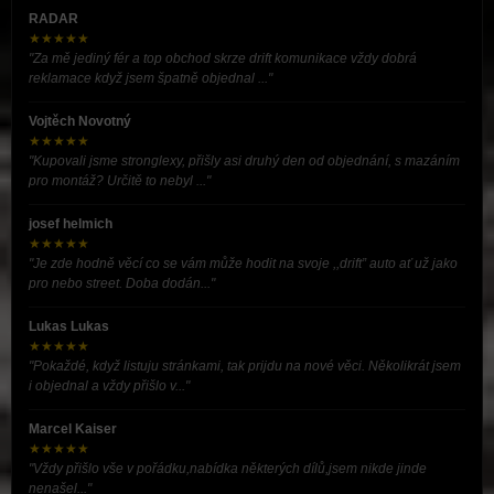
RADAR
★★★★★
"Za mě jediný fér a top obchod skrze drift komunikace vždy dobrá
reklamace když jsem špatně objednal ..."
Vojtěch Novotný
★★★★★
"Kupovali jsme stronglexy, přišly asi druhý den od objednání, s mazáním
pro montáž? Určitě to nebyl ..."
josef helmich
★★★★★
"Je zde hodně věcí co se vám může hodit na svoje ,,drift” auto ať už jako
pro nebo street. Doba dodán..."
Lukas Lukas
★★★★★
"Pokaždé, když listuju stránkami, tak prijdu na nové věci. Několikrát jsem
i objednal a vždy přišlo v..."
Marcel Kaiser
★★★★★
"Vždy přišlo vše v pořádku,nabídka některých dílů,jsem nikde jinde
nenašel..."