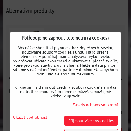
Alternativní produkty
Potřebujeme zapnout telemetrii (a cookies)
Aby náš e-shop lítal plynule a bez zbytečných záseků,
používáme soubory cookies. Fungují jako přesná
telemetrie – pomáhají nám analyzovat výkon webu,
vylepšovat uživatelskou trakci a ukazovat ti přesně ty díly,
které pro svou stavbu zrovna sháníš. Některá data při tom
sdílíme s našimi ověřenými partnery (i mimo EU), abychom
mohli ladit e-shop na maximum.
SET víčka olejového filtru pro BMW + chladič + AN10 hadice
Kliknutím na „Přijmout všechny soubory cookie" nám dáš
Dostupnost:
Skladem
na trati zelenou. Své preference můžeš samozřejmě
kdykoliv upravit.
Zásady ochrany soukromí
7678 Kč
s DPH
Ukázat podrobnosti
Přijmout všechny cookies