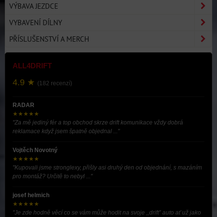
VÝBAVA JEZDCE
VYBAVENÍ DÍLNY
PŘÍSLUŠENSTVÍ A MERCH
ALL4DRIFT
4.9 ★
(182 recenzí)
RADAR
★★★★★
"Za mě jediný fér a top obchod skrze drift komunikace vždy dobrá
reklamace když jsem špatně objednal ..."
Vojtěch Novotný
★★★★★
"Kupovali jsme stronglexy, přišly asi druhý den od objednání, s mazáním
pro montáž? Určitě to nebyl ..."
josef helmich
★★★★★
"Je zde hodně věcí co se vám může hodit na svoje ,,drift” auto ať už jako