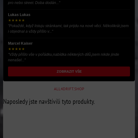
pro nebo street. Doba dodán..."
Lukas Lukas
★★★★★
"Pokaždé, když listuju stránkami, tak prijdu na nové věci. Několikrát jsem
i objednal a vždy přišlo v..."
Marcel Kaiser
★★★★★
"Vždy přišlo vše v pořádku,nabídka některých dílů,jsem nikde jinde
nenašel..."
ZOBRAZIT VŠE
ALL4DRIFT.SHOP
Naposledy jste navštívili tyto produkty.