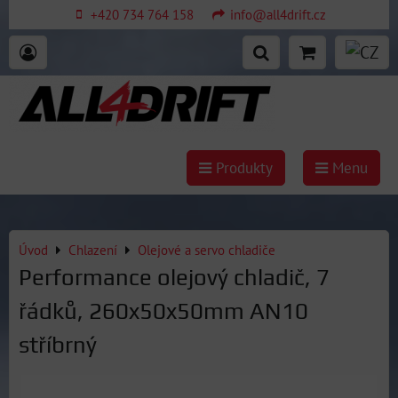
+420 734 764 158
info@all4drift.cz
Produkty
Menu
Úvod
Chlazení
Olejové a servo chladiče
Performance olejový chladič, 7
řádků, 260x50x50mm AN10
stříbrný