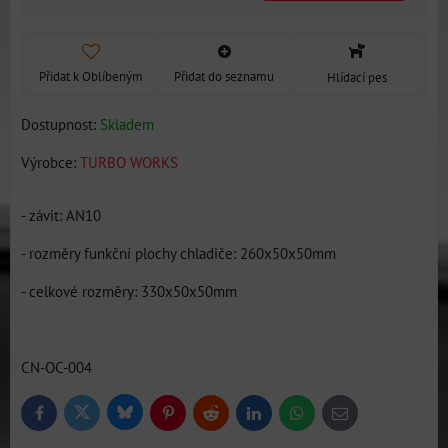
Přidat k Oblíbeným
Přidat do seznamu
Hlídací pes
Dostupnost:
Skladem
Výrobce:
TURBO WORKS
- závit: AN10
- rozměry funkční plochy chladiče: 260x50x50mm
- celkové rozměry: 330x50x50mm
CN-OC-004
Bluesky
Twitter
Facebook
Pinterest
Reddit
LinkedIn
WhatsApp
E-
mail