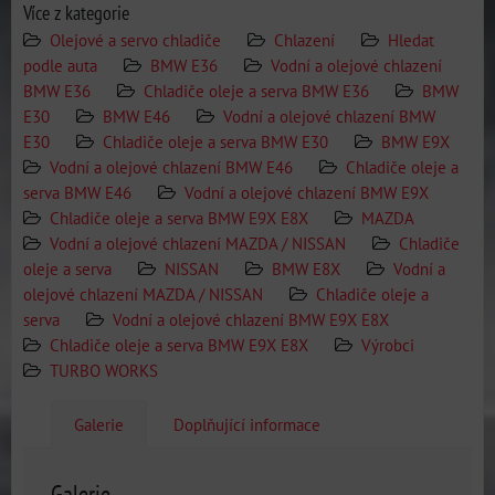
Více z kategorie
Olejové a servo chladiče
Chlazení
Hledat
podle auta
BMW E36
Vodní a olejové chlazení
BMW E36
Chladiče oleje a serva BMW E36
BMW
E30
BMW E46
Vodní a olejové chlazení BMW
E30
Chladiče oleje a serva BMW E30
BMW E9X
Vodní a olejové chlazení BMW E46
Chladiče oleje a
serva BMW E46
Vodní a olejové chlazení BMW E9X
Chladiče oleje a serva BMW E9X E8X
MAZDA
Vodní a olejové chlazení MAZDA / NISSAN
Chladiče
oleje a serva
NISSAN
BMW E8X
Vodní a
olejové chlazení MAZDA / NISSAN
Chladiče oleje a
serva
Vodní a olejové chlazení BMW E9X E8X
Chladiče oleje a serva BMW E9X E8X
Výrobci
TURBO WORKS
Galerie
Doplňující informace
Galerie