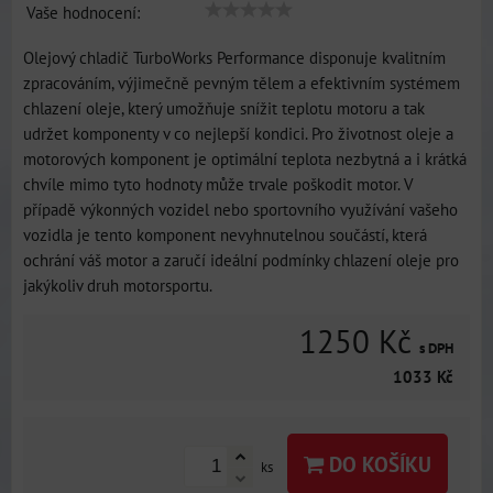
Vaše hodnocení:
Olejový chladič TurboWorks Performance disponuje kvalitním
zpracováním, výjimečně pevným tělem a efektivním systémem
chlazení oleje, který umožňuje snížit teplotu motoru a tak
udržet komponenty v co nejlepší kondici. Pro životnost oleje a
motorových komponent je optimální teplota nezbytná a i krátká
chvíle mimo tyto hodnoty může trvale poškodit motor. V
případě výkonných vozidel nebo sportovního využívání vašeho
vozidla je tento komponent nevyhnutelnou součástí, která
ochrání váš motor a zaručí ideální podmínky chlazení oleje pro
jakýkoliv druh motorsportu.
1250 Kč
s DPH
1033 Kč
DO KOŠÍKU
ks