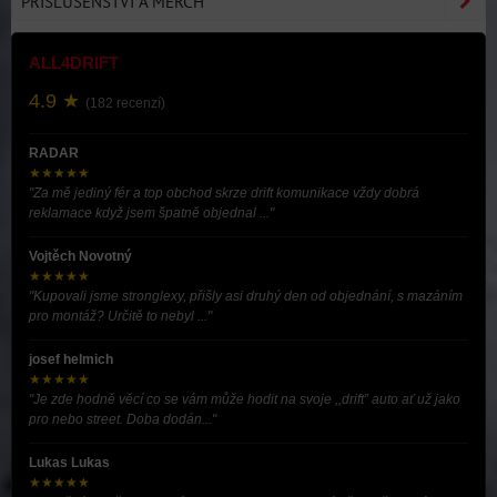
PŘÍSLUŠENSTVÍ A MERCH
ALL4DRIFT
4.9 ★
(182 recenzí)
RADAR
★★★★★
"Za mě jediný fér a top obchod skrze drift komunikace vždy dobrá
reklamace když jsem špatně objednal ..."
Vojtěch Novotný
★★★★★
"Kupovali jsme stronglexy, přišly asi druhý den od objednání, s mazáním
pro montáž? Určitě to nebyl ..."
josef helmich
★★★★★
"Je zde hodně věcí co se vám může hodit na svoje ,,drift” auto ať už jako
pro nebo street. Doba dodán..."
Lukas Lukas
★★★★★