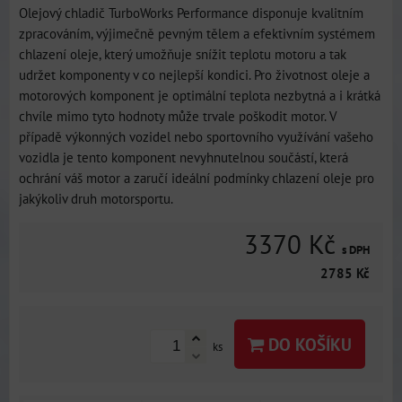
Olejový chladič TurboWorks Performance disponuje kvalitním
zpracováním, výjimečně pevným tělem a efektivním systémem
chlazení oleje, který umožňuje snížit teplotu motoru a tak
udržet komponenty v co nejlepší kondici. Pro životnost oleje a
motorových komponent je optimální teplota nezbytná a i krátká
chvíle mimo tyto hodnoty může trvale poškodit motor. V
případě výkonných vozidel nebo sportovního využívání vašeho
vozidla je tento komponent nevyhnutelnou součástí, která
ochrání váš motor a zaručí ideální podmínky chlazení oleje pro
jakýkoliv druh motorsportu.
3370 Kč
s DPH
2785 Kč
DO KOŠÍKU
ks