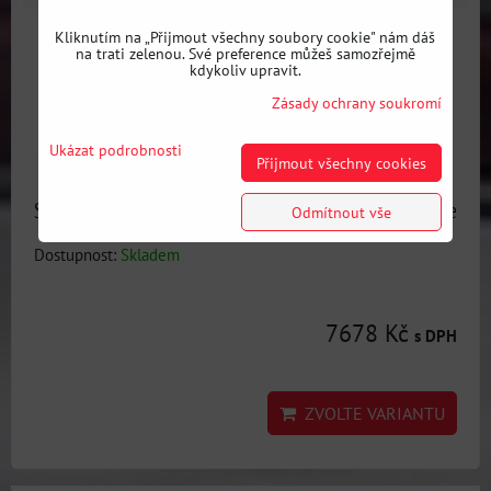
Kliknutím na „Přijmout všechny soubory cookie" nám dáš
na trati zelenou. Své preference můžeš samozřejmě
kdykoliv upravit.
Zásady ochrany soukromí
Ukázat podrobnosti
Přijmout všechny cookies
SET víčka olejového filtru pro BMW + chladič + AN10 hadice
Odmítnout vše
Dostupnost:
Skladem
7678 Kč
s DPH
ZVOLTE VARIANTU