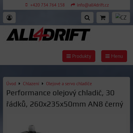
+420 734 764 158
info@all4drift.cz
Produkty
Menu
Úvod
Chlazení
Olejové a servo chladiče
Performance olejový chladič, 30
řádků, 260x235x50mm AN8 černý