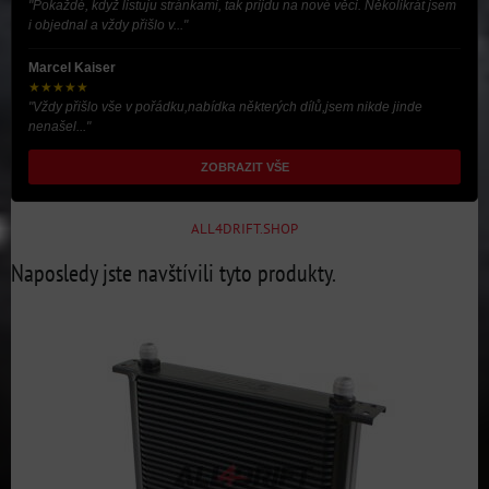
"Pokaždé, když listuju stránkami, tak prijdu na nové věci. Několikrát jsem
i objednal a vždy přišlo v..."
Marcel Kaiser
★★★★★
"Vždy přišlo vše v pořádku,nabídka některých dílů,jsem nikde jinde
nenašel..."
ZOBRAZIT VŠE
ALL4DRIFT.SHOP
Naposledy jste navštívili tyto produkty.