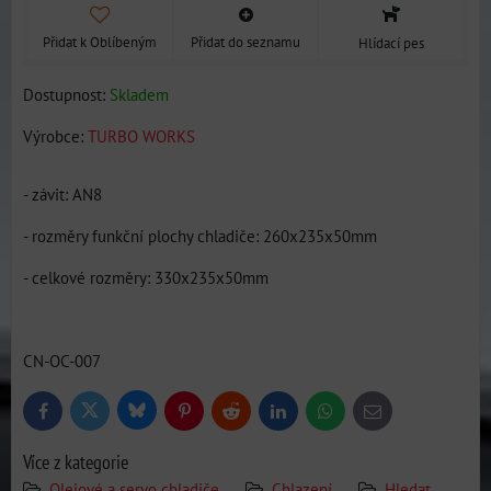
Přidat k Oblíbeným
Přidat do seznamu
Hlídací pes
Dostupnost:
Skladem
Výrobce:
TURBO WORKS
- závit: AN8
- rozměry funkční plochy chladiče: 260x235x50mm
- celkové rozměry: 330x235x50mm
CN-OC-007
Bluesky
Twitter
Facebook
Pinterest
Reddit
LinkedIn
WhatsApp
E-
mail
Více z kategorie
Olejové a servo chladiče
Chlazení
Hledat