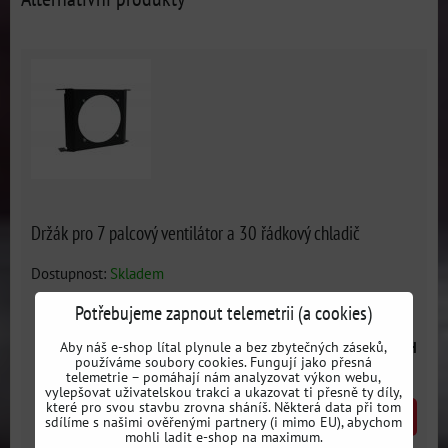
Držák pro 7 palcový ventilátor a 30 řádkový chladič
Dostupnost:
Skladem
Potřebujeme zapnout telemetrii (a cookies)
1516 Kč
Aby náš e-shop lítal plynule a bez zbytečných záseků,
s DPH
používáme soubory cookies. Fungují jako přesná
telemetrie – pomáhají nám analyzovat výkon webu,
vylepšovat uživatelskou trakci a ukazovat ti přesně ty díly,
které pro svou stavbu zrovna sháníš. Některá data při tom
DO KOŠÍKU
ks
sdílíme s našimi ověřenými partnery (i mimo EU), abychom
mohli ladit e-shop na maximum.