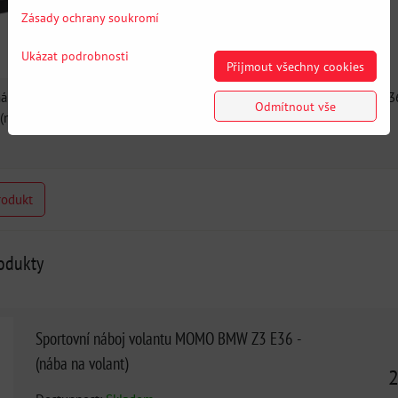
Zásady ochrany soukromí
Ukázat podrobnosti
Přijmout všechny cookies
náboj volantu BMW Z3 E36 -
Sportovní náboj volantu BMW Z3 E36
Odmítnout vše
(nába na volant)
(nába na volant)
rodukt
rodukty
Sportovní náboj volantu MOMO BMW Z3 E36 -
(nába na volant)