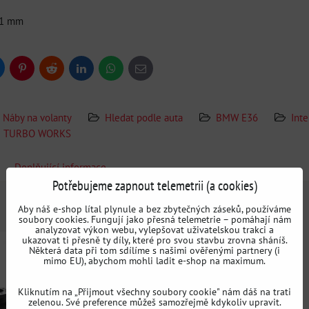
 21 mm
uesky
Pinterest
Reddit
LinkedIn
WhatsApp
E-
mail
Náby na volanty
Hledat podle auta
BMW E36
Int
TURBO WORKS
Doplňující informace
Potřebujeme zapnout telemetrii (a cookies)
Aby náš e-shop lítal plynule a bez zbytečných záseků, používáme
soubory cookies. Fungují jako přesná telemetrie – pomáhají nám
analyzovat výkon webu, vylepšovat uživatelskou trakci a
ukazovat ti přesně ty díly, které pro svou stavbu zrovna sháníš.
Některá data při tom sdílíme s našimi ověřenými partnery (i
mimo EU), abychom mohli ladit e-shop na maximum.
Kliknutím na „Přijmout všechny soubory cookie" nám dáš na trati
zelenou. Své preference můžeš samozřejmě kdykoliv upravit.