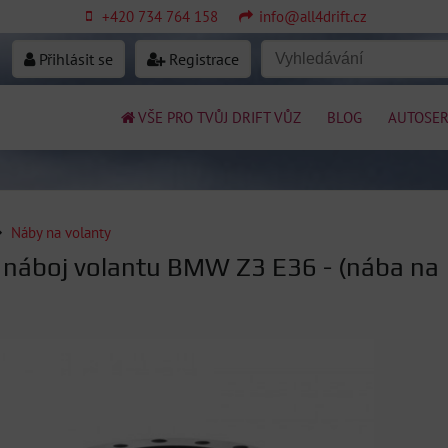
+420 734 764 158
info@all4drift.cz
Přihlásit se
Registrace
VŠE PRO TVŮJ DRIFT VŮZ
BLOG
AUTOSER
Náby na volanty
 náboj volantu BMW Z3 E36 - (nába na