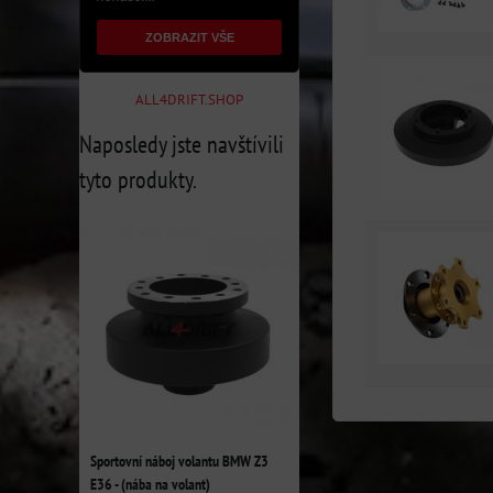
ZOBRAZIT VŠE
ALL4DRIFT.SHOP
Naposledy jste navštívili
tyto produkty.
Sportovní náboj volantu BMW Z3
E36 - (nába na volant)