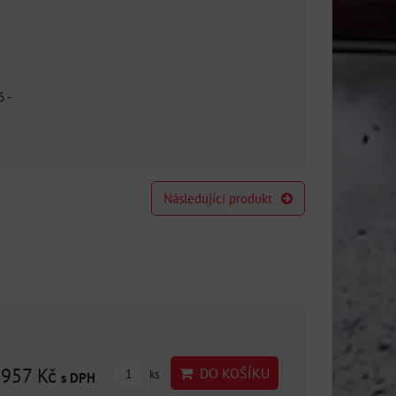
 -
Následující produkt
2957 Kč
DO KOŠÍKU
ks
s DPH