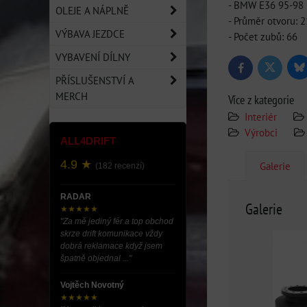
- BMW E36 95-98
OLEJE A NÁPLNĚ
- Průměr otvoru:
VÝBAVA JEZDCE
- Počet zubů: 66
VYBAVENÍ DÍLNY
Bl
Twitter
Facebook
PŘÍSLUŠENSTVÍ A
MERCH
Více z kategorie
Interiér
Výrobci
ALL4DRIFT
4.9 ★
Galerie
(182 recenzí)
RADAR
Galerie
★★★★★
"Za mě jediný fér a top obchod
skrze drift komunikace vždy
dobrá reklamace když jsem
špatně objednal ..."
Vojtěch Novotný
★★★★★