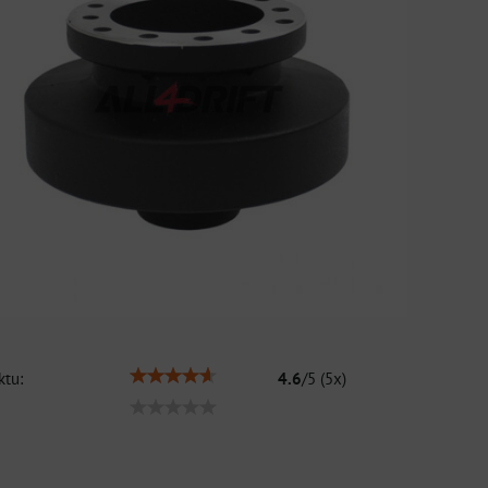
tu:
4.6
/
5
(
5
x)