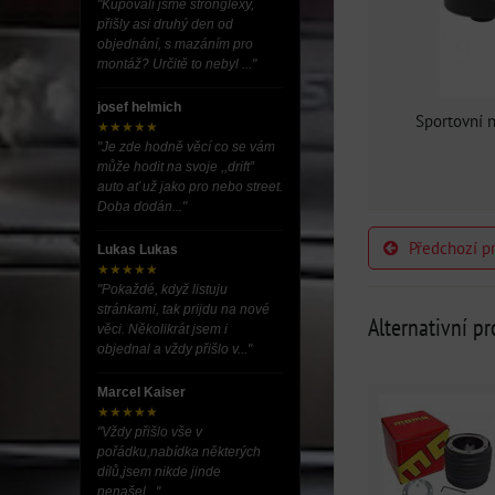
"Kupovali jsme stronglexy,
přišly asi druhý den od
objednání, s mazáním pro
montáž? Určitě to nebyl ..."
josef helmich
Sportovní 
★★★★★
"Je zde hodně věcí co se vám
může hodit na svoje ,,drift”
auto ať už jako pro nebo street.
Doba dodán..."
Předchozí p
Lukas Lukas
★★★★★
"Pokaždé, když listuju
stránkami, tak prijdu na nové
Alternativní p
věci. Několikrát jsem i
objednal a vždy přišlo v..."
Marcel Kaiser
★★★★★
"Vždy přišlo vše v
pořádku,nabídka některých
dílů,jsem nikde jinde
nenašel..."