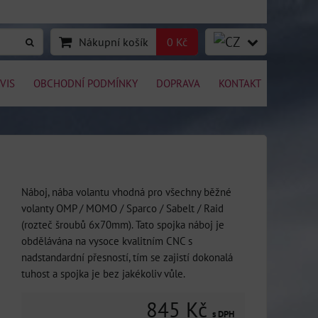
Nákupní košík
0 Kč
VIS
OBCHODNÍ PODMÍNKY
DOPRAVA
KONTAKT
Náboj, nába volantu vhodná pro všechny běžné
volanty OMP / MOMO / Sparco / Sabelt / Raid
(rozteč šroubů 6x70mm). Tato spojka náboj je
obdělávána na vysoce kvalitním CNC s
nadstandardní přesností, tím se zajistí dokonalá
tuhost a spojka je bez jakékoliv vůle.
845 Kč
s DPH