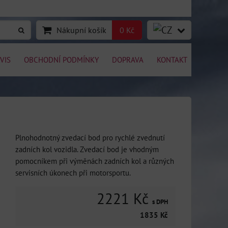
Nákupní košík
0 Kč
VIS
OBCHODNÍ PODMÍNKY
DOPRAVA
KONTAKT
Plnohodnotný zvedací bod pro rychlé zvednutí
zadních kol vozidla. Zvedací bod je vhodným
pomocníkem při výměnách zadních kol a různých
servisních úkonech při motorsportu.
2221 Kč
s DPH
1835 Kč