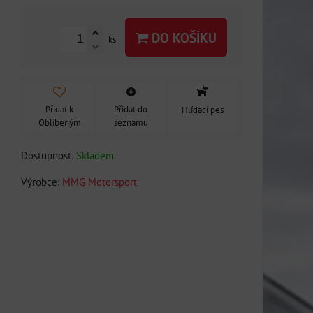
DO KOŠÍKU
ks
Přidat k
Přidat do
Hlídací pes
Oblíbeným
seznamu
Dostupnost:
Skladem
Výrobce:
MMG Motorsport