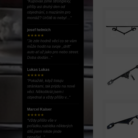
"Kupovali jsme stronglexy,
přišly asi druhý den od
objednání, s mazáním pro
montáž? Určitě to nebyl ..."
josef helmich
★★★★★
"Je zde hodně věcí co se vám
může hodit na svoje ,,drift”
auto ať už jako pro nebo street.
Doba dodán..."
Lukas Lukas
★★★★★
"Pokaždé, když listuju
stránkami, tak prijdu na nové
věci. Několikrát jsem i
objednal a vždy přišlo v..."
Marcel Kaiser
★★★★★
"Vždy přišlo vše v
pořádku,nabídka některých
dílů,jsem nikde jinde
nenašel..."