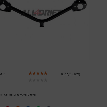
tu:
4.72
/
5
(
18
x)
ní, černá prášková barva