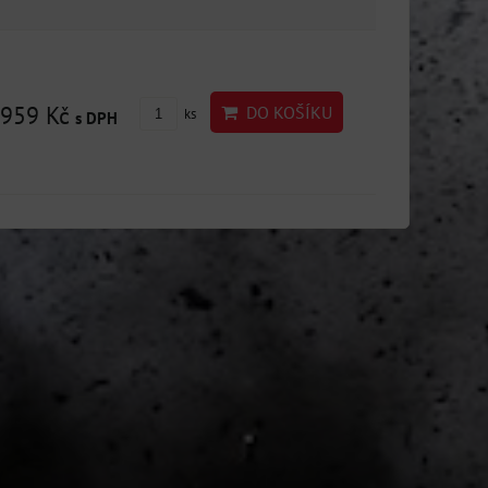
959 Kč
DO KOŠÍKU
ks
s DPH