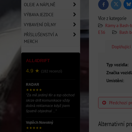
OLEJE A NÁPLNĚ
Bl
Twitter
Facebook
VÝBAVA JEZDCE
Více z kategorie
VYBAVENÍ DÍLNY
Rámy a Bash-b
E36
Bash b
PŘÍSLUŠENSTVÍ A
MERCH
Doplňující
ALL4DRIFT
Typ vozidla:
4.9 ★
(182 recenzí)
Značka vozidl
Umístění:
RADAR
★★★★★
"Za mě jediný fér a top obchod
skrze drift komunikace vždy
Předchozí p
dobrá reklamace když jsem
špatně objednal ..."
Alternativní p
Vojtěch Novotný
★★★★★