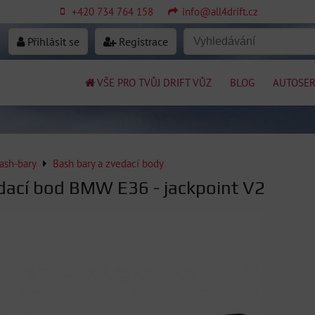
+420 734 764 158
info@all4drift.cz
Přihlásit se
Registrace
VŠE PRO TVŮJ DRIFT VŮZ
BLOG
AUTOSER
ash-bary
Bash bary a zvedací body
dací bod BMW E36 - jackpoint V2