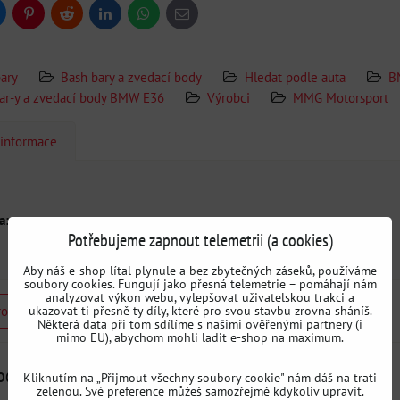
uesky
Pinterest
Reddit
LinkedIn
WhatsApp
E-
mail
ary
Bash bary a zvedací body
Hledat podle auta
B
ar-y a zvedací body BMW E36
Výrobci
MMG Motorsport
 informace
a::
Potřebujeme zapnout telemetrii (a cookies)
Aby náš e-shop lítal plynule a bez zbytečných záseků, používáme
soubory cookies. Fungují jako přesná telemetrie – pomáhají nám
analyzovat výkon webu, vylepšovat uživatelskou trakci a
rodukt
ukazovat ti přesně ty díly, které pro svou stavbu zrovna sháníš.
Některá data při tom sdílíme s našimi ověřenými partnery (i
mimo EU), abychom mohli ladit e-shop na maximum.
rodukty
Kliknutím na „Přijmout všechny soubory cookie" nám dáš na trati
zelenou. Své preference můžeš samozřejmě kdykoliv upravit.