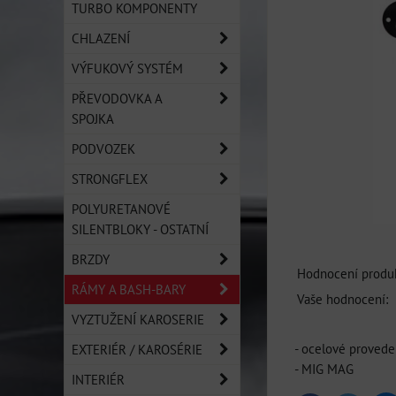
TURBO KOMPONENTY
CHLAZENÍ
VÝFUKOVÝ SYSTÉM
PŘEVODOVKA A
SPOJKA
PODVOZEK
STRONGFLEX
POLYURETANOVÉ
SILENTBLOKY - OSTATNÍ
BRZDY
Hodnocení produk
RÁMY A BASH-BARY
Vaše hodnocení:
VYZTUŽENÍ KAROSERIE
- ocelové provede
EXTERIÉR / KAROSÉRIE
- MIG MAG
INTERIÉR