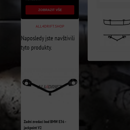
ZOBRAZIT VŠE
ALL4DRIFT.SHOP
Naposledy jste navštívili
tyto produkty.
Zadní zvedací bod BMW E36 -
jackpoint V2