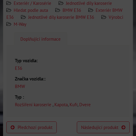
Exteriér / Karosérie
Jednotlivé díly karoserie
Hledat podle auta
BMW E36
Exteriér BMW
E36
Jednotlivé díly karoserie BMW E36
Výrobci
M-Way
Doplňující informace
Typ vozidla:
E36
Značka vozidla::
BMW
Typ :
Rozšíření karoserie
,
Kapota
,
Kufr
,
Dvere
Předchozí produkt
Následující produkt