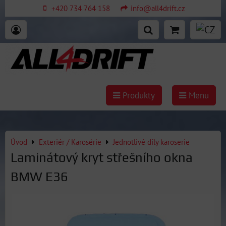
+420 734 764 158
info@all4drift.cz
Produkty
Menu
Úvod
Exteriér / Karosérie
Jednotlivé díly karoserie
Laminátový kryt střešního okna
BMW E36