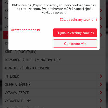
POLYURETANOVÉ SILENTBLOKY - OSTATNÍ
Kliknutím na „Přijmout všechny soubory cookie" nám dáš
na trati zelenou. Své preference můžeš samozřejmě
BRZDY
kdykoliv upravit.
RÁMY A BASH-BARY
Zásady ochrany soukromí
VYZTUŽENÍ KAROSERIE
Ukázat podrobnosti
Přijmout všechny cookies
EXTERIÉR / KAROSÉRIE
SPOILER / SPLITTER / DIFUZOR
Odmítnout vše
KŘÍDLA (DUCKTAILY)
ROZŠÍŘENÍ A JINÉ LAMINÁTOVÉ DÍLY
JEDNOTLIVÉ DÍLY KAROSERIE
INTERIÉR
OLEJE A NÁPLNĚ
VÝBAVA JEZDCE
VYBAVENÍ DÍLNY