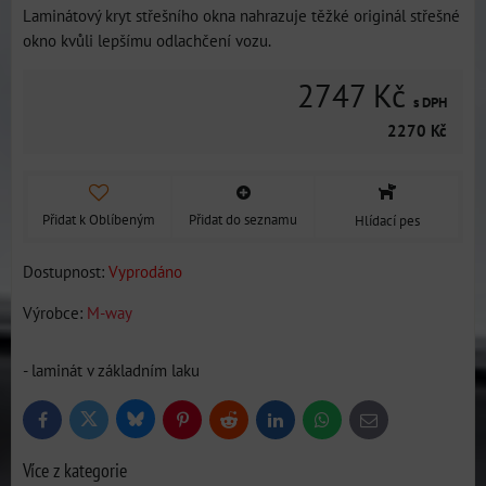
Laminátový kryt střešního okna nahrazuje těžké originál střešné
okno kvůli lepšímu odlachčení vozu.
2747 Kč
s DPH
2270 Kč
Přidat k Oblíbeným
Přidat do seznamu
Hlídací pes
Dostupnost:
Vyprodáno
Výrobce:
M-way
- laminát v základním laku
Bluesky
Twitter
Facebook
Pinterest
Reddit
LinkedIn
WhatsApp
E-
mail
Více z kategorie