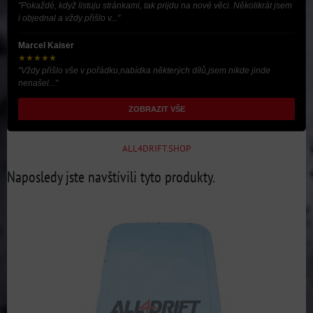
"Pokaždé, když listuju stránkami, tak prijdu na nové věci. Několikrát jsem
i objednal a vždy přišlo v..."
Marcel Kaiser
★★★★★
"Vždy přišlo vše v pořádku,nabídka některých dílů,jsem nikde jinde
nenašel..."
ZOBRAZIT VŠE
ALL4DRIFT.SHOP
Naposledy jste navštívili tyto produkty.