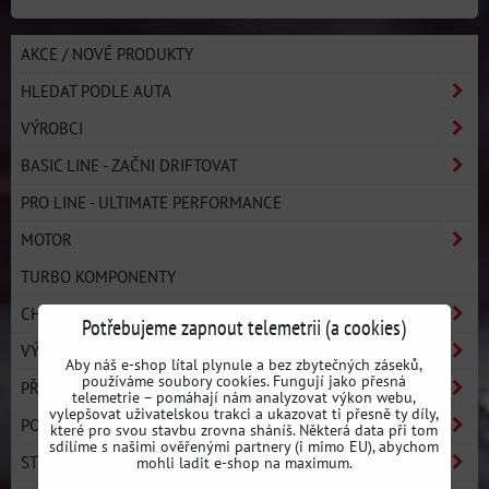
AKCE / NOVÉ PRODUKTY
HLEDAT PODLE AUTA
VÝROBCI
BASIC LINE - ZAČNI DRIFTOVAT
PRO LINE - ULTIMATE PERFORMANCE
MOTOR
TURBO KOMPONENTY
CHLAZENÍ
Potřebujeme zapnout telemetrii (a cookies)
VÝFUKOVÝ SYSTÉM
Aby náš e-shop lítal plynule a bez zbytečných záseků,
používáme soubory cookies. Fungují jako přesná
PŘEVODOVKA A SPOJKA
telemetrie – pomáhají nám analyzovat výkon webu,
vylepšovat uživatelskou trakci a ukazovat ti přesně ty díly,
PODVOZEK
které pro svou stavbu zrovna sháníš. Některá data při tom
sdílíme s našimi ověřenými partnery (i mimo EU), abychom
STRONGFLEX
mohli ladit e-shop na maximum.