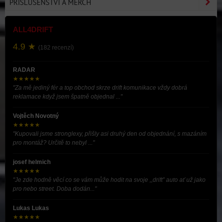
PŘÍSLUŠENSTVÍ A MERCH
ALL4DRIFT
4.9 ★
(182 recenzí)
RADAR
★★★★★
"Za mě jediný fér a top obchod skrze drift komunikace vždy dobrá
reklamace když jsem špatně objednal ..."
Vojtěch Novotný
★★★★★
"Kupovali jsme stronglexy, přišly asi druhý den od objednání, s mazáním
pro montáž? Určitě to nebyl ..."
josef helmich
★★★★★
"Je zde hodně věcí co se vám může hodit na svoje ,,drift” auto ať už jako
pro nebo street. Doba dodán..."
Lukas Lukas
★★★★★