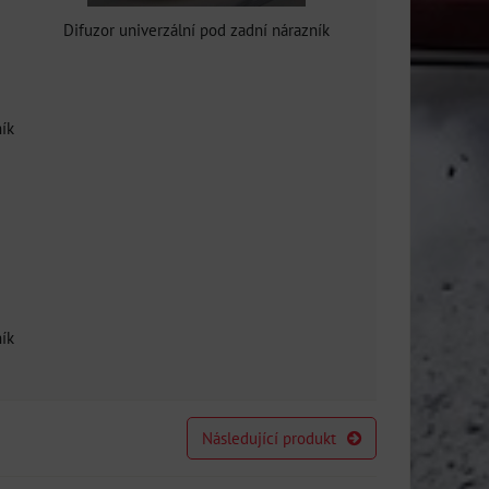
Difuzor univerzální pod zadní nárazník
ník
ník
Následující produkt