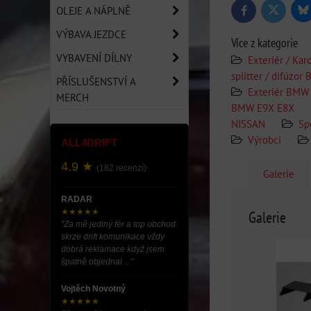
OLEJE A NÁPLNĚ
Bl
Twitter
Facebook
VÝBAVA JEZDCE
Více z kategorie
VYBAVENÍ DÍLNY
Exteriér / Kar
splitter / difúzo
PŘÍSLUŠENSTVÍ A
Exteriér BMW
MERCH
BMW E9X E8X
NISSAN
Spo
Výrobci
ALL4DRIFT
4.9 ★
(182 recenzí)
Galerie
RADAR
★★★★★
Galerie
"Za mě jediný fér a top obchod
skrze drift komunikace vždy
dobrá reklamace když jsem
špatně objednal ..."
Vojtěch Novotný
★★★★★