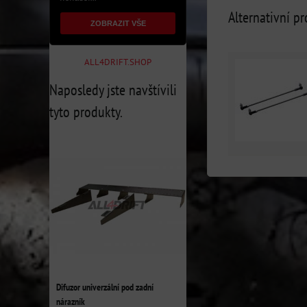
Alternativní p
ZOBRAZIT VŠE
ALL4DRIFT.SHOP
Naposledy jste navštívili
tyto produkty.
Difuzor univerzální pod zadní
nárazník