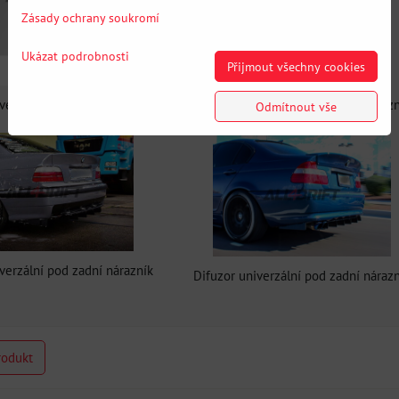
Zásady ochrany soukromí
Ukázat podrobnosti
Přijmout všechny cookies
verzální pod zadní nárazník
Difuzor univerzální pod zadní náraz
Odmítnout vše
verzální pod zadní nárazník
Difuzor univerzální pod zadní náraz
rodukt