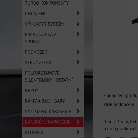
TURBO KOMPONENTY
CHLAZENÍ
VÝFUKOVÝ SYSTÉM
PŘEVODOVKA A
SPOJKA
PODVOZEK
STRONGFLEX
POLYURETANOVÉ
SILENTBLOKY - OSTATNÍ
BRZDY
Hodnocení produk
RÁMY A BASH-BARY
Vaše hodnocení:
VYZTUŽENÍ KAROSERIE
- hliník 3 mm, 83
EXTERIÉR / KAROSÉRIE
- černá prášková b
INTERIÉR