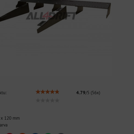
tu:
4.79
/
5
(
56
x)
0 x 120 mm
arva