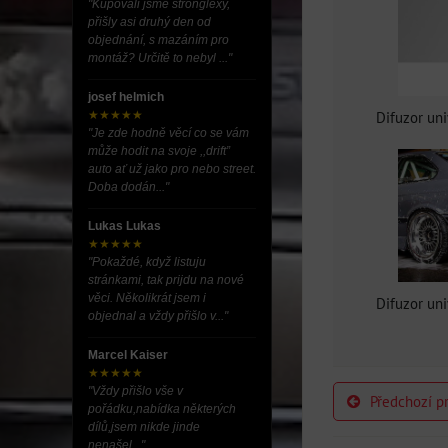
"Kupovali jsme stronglexy,
přišly asi druhý den od
objednání, s mazáním pro
montáž? Určitě to nebyl ..."
josef helmich
Difuzor uni
★★★★★
"Je zde hodně věcí co se vám
může hodit na svoje ,,drift”
auto ať už jako pro nebo street.
Doba dodán..."
Lukas Lukas
★★★★★
"Pokaždé, když listuju
stránkami, tak prijdu na nové
věci. Několikrát jsem i
Difuzor uni
objednal a vždy přišlo v..."
Marcel Kaiser
★★★★★
"Vždy přišlo vše v
Předchozí p
pořádku,nabídka některých
dílů,jsem nikde jinde
nenašel..."