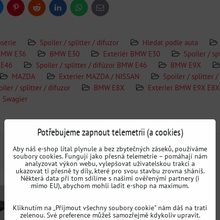
uesky
Pinterest
Reddit
LinkedIn
WhatsApp
E-
mail
osérie
Spoiler / splitter / difuzor
Hledat podle auta
r BMW E36
BMW E30
Exteriér BMW E30
Spoiler / s
 E46
Spoiler / splitter / difúzor BMW E46
BMW E9X
MAZDA
Exterier MAZDA / NISSAN
Spoiler / splitter /
iler / splitter / difuzor
BMW E8X
Exterier BMW E9X E8X
Swagier
Doplňující informace
Potřebujeme zapnout telemetrii (a cookies)
Aby náš e-shop lítal plynule a bez zbytečných záseků, používáme
soubory cookies. Fungují jako přesná telemetrie – pomáhají nám
analyzovat výkon webu, vylepšovat uživatelskou trakci a
ukazovat ti přesně ty díly, které pro svou stavbu zrovna sháníš.
Některá data při tom sdílíme s našimi ověřenými partnery (i
mimo EU), abychom mohli ladit e-shop na maximum.
Kliknutím na „Přijmout všechny soubory cookie" nám dáš na trati
zelenou. Své preference můžeš samozřejmě kdykoliv upravit.