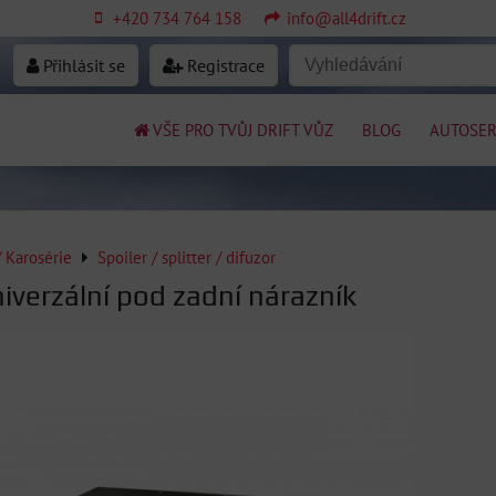
+420 734 764 158
info@all4drift.cz
Přihlásit se
Registrace
VŠE PRO TVŮJ DRIFT VŮZ
BLOG
AUTOSER
/ Karosérie
Spoiler / splitter / difuzor
iverzální pod zadní nárazník