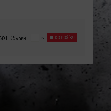
601 Kč
DO KOŠÍKU
ks
s DPH