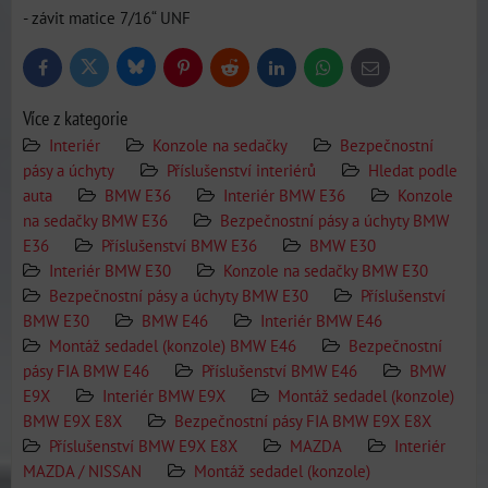
- závit matice 7/16“ UNF
Bluesky
Twitter
Facebook
Pinterest
Reddit
LinkedIn
WhatsApp
E-
mail
Více z kategorie
Interiér
Konzole na sedačky
Bezpečnostní
pásy a úchyty
Příslušenství interiérů
Hledat podle
auta
BMW E36
Interiér BMW E36
Konzole
na sedačky BMW E36
Bezpečnostní pásy a úchyty BMW
E36
Příslušenství BMW E36
BMW E30
Interiér BMW E30
Konzole na sedačky BMW E30
Bezpečnostní pásy a úchyty BMW E30
Příslušenství
BMW E30
BMW E46
Interiér BMW E46
Montáž sedadel (konzole) BMW E46
Bezpečnostní
pásy FIA BMW E46
Příslušenství BMW E46
BMW
E9X
Interiér BMW E9X
Montáž sedadel (konzole)
BMW E9X E8X
Bezpečnostní pásy FIA BMW E9X E8X
Příslušenství BMW E9X E8X
MAZDA
Interiér
MAZDA / NISSAN
Montáž sedadel (konzole)