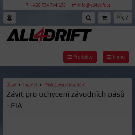
+420 734 764 158
info@all4drift.cz
Produkty
Menu
Úvod
Interiér
Příslušenství interiérů
Závit pro uchycení závodních pásů
- FIA