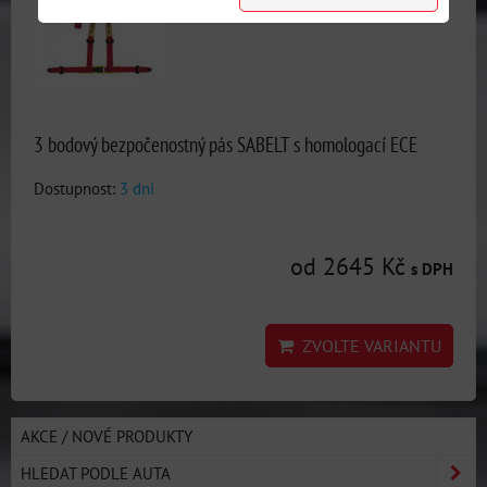
3 bodový bezpočenostný pás SABELT s homologací ECE
Dostupnost:
3 dni
od 2645 Kč
s DPH
ZVOLTE VARIANTU
AKCE / NOVÉ PRODUKTY
HLEDAT PODLE AUTA