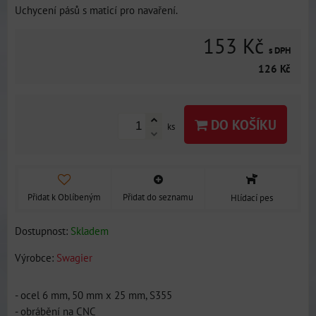
Uchycení pásů s maticí pro navaření.
153 Kč
s DPH
126 Kč
DO KOŠÍKU
ks
Přidat k Oblíbeným
Přidat do seznamu
Hlídací pes
Dostupnost:
Skladem
Výrobce:
Swagier
- ocel 6 mm, 50 mm x 25 mm, S355
- obrábění na CNC