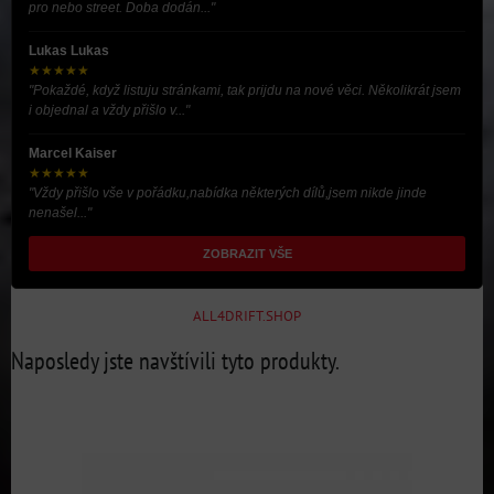
pro nebo street. Doba dodán..."
Lukas Lukas
★★★★★
"Pokaždé, když listuju stránkami, tak prijdu na nové věci. Několikrát jsem
i objednal a vždy přišlo v..."
Marcel Kaiser
★★★★★
"Vždy přišlo vše v pořádku,nabídka některých dílů,jsem nikde jinde
nenašel..."
ZOBRAZIT VŠE
ALL4DRIFT.SHOP
Naposledy jste navštívili tyto produkty.