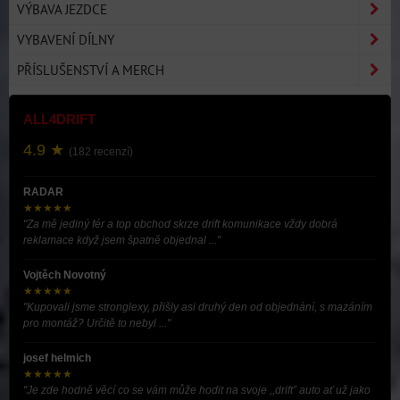
VÝBAVA JEZDCE
VYBAVENÍ DÍLNY
PŘÍSLUŠENSTVÍ A MERCH
ALL4DRIFT
4.9 ★
(182 recenzí)
RADAR
★★★★★
"Za mě jediný fér a top obchod skrze drift komunikace vždy dobrá
reklamace když jsem špatně objednal ..."
Vojtěch Novotný
★★★★★
"Kupovali jsme stronglexy, přišly asi druhý den od objednání, s mazáním
pro montáž? Určitě to nebyl ..."
josef helmich
★★★★★
"Je zde hodně věcí co se vám může hodit na svoje ,,drift” auto ať už jako