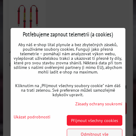
Potřebujeme zapnout telemetrii (a cookies)
Aby náš e-shop lítal plynule a bez zbytečných záseků,
používáme soubory cookies. Fungují jako přesná
4 bodový bezpočenostný pás SABELT s homologací ECE
telemetrie – pomáhají nám analyzovat výkon webu,
vylepšovat uživatelskou trakci a ukazovat ti přesně ty díly,
které pro svou stavbu zrovna sháníš. Některá data při tom
Dostupnost:
3 dni
sdílíme s našimi ověřenými partnery (i mimo EU), abychom
mohli ladit e-shop na maximum.
od 3061 Kč
Kliknutím na „Přijmout všechny soubory cookie" nám dáš
s DPH
na trati zelenou. Své preference můžeš samozřejmě
kdykoliv upravit.
Zásady ochrany soukromí
ZVOLTE VARIANTU
Ukázat podrobnosti
Přijmout všechny cookies
Odmítnout vše