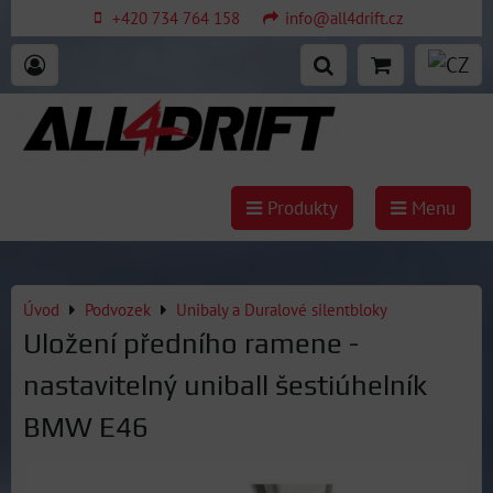
+420 734 764 158
info@all4drift.cz
Produkty
Menu
Úvod
Podvozek
Unibaly a Duralové silentbloky
Uložení předního ramene -
nastavitelný uniball šestiúhelník
BMW E46