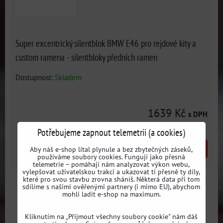
Super excentrický silentblok BMW E46 pro rejdové kity a
custom ramena - silentbloky předních ramen
Dostupnost:
Skladem
1639 Kč
s DPH
Potřebujeme zapnout telemetrii (a cookies)
DO KOŠÍKU
Aby náš e-shop lítal plynule a bez zbytečných záseků,
ks
používáme soubory cookies. Fungují jako přesná
telemetrie – pomáhají nám analyzovat výkon webu,
vylepšovat uživatelskou trakci a ukazovat ti přesně ty díly,
které pro svou stavbu zrovna sháníš. Některá data při tom
sdílíme s našimi ověřenými partnery (i mimo EU), abychom
mohli ladit e-shop na maximum.
Kliknutím na „Přijmout všechny soubory cookie" nám dáš