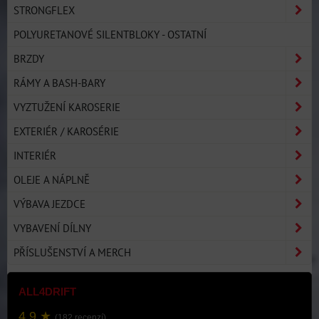
STRONGFLEX
POLYURETANOVÉ SILENTBLOKY - OSTATNÍ
BRZDY
RÁMY A BASH-BARY
VYZTUŽENÍ KAROSERIE
EXTERIÉR / KAROSÉRIE
INTERIÉR
OLEJE A NÁPLNĚ
VÝBAVA JEZDCE
VYBAVENÍ DÍLNY
PŘÍSLUŠENSTVÍ A MERCH
ALL4DRIFT
4.9 ★
(182 recenzí)