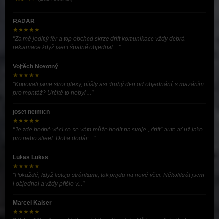
RADAR
★★★★★
"Za mě jediný fér a top obchod skrze drift komunikace vždy dobrá
reklamace když jsem špatně objednal ..."
Vojtěch Novotný
★★★★★
"Kupovali jsme stronglexy, přišly asi druhý den od objednání, s mazáním
pro montáž? Určitě to nebyl ..."
josef helmich
★★★★★
"Je zde hodně věcí co se vám může hodit na svoje ,,drift” auto ať už jako
pro nebo street. Doba dodán..."
Lukas Lukas
★★★★★
"Pokaždé, když listuju stránkami, tak prijdu na nové věci. Několikrát jsem
i objednal a vždy přišlo v..."
Marcel Kaiser
★★★★★