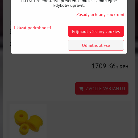
na trati zelenou. Své preference můžeš samozřejmě
kdykoliv upravit.
Zásady ochrany soukromí
Polyuretanové silentbloky předních ramen EXCENTRICKÉ
Ukázat podrobnosti
BMW E46
Přijmout všechny cookies
Dostupnost:
Skladem
Odmítnout vše
1709 Kč
s DPH
ZVOLTE VARIANTU