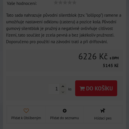
Vaše hodnocení:
Tato sada nahrazuje původní silentblok (tzv. "lollipop") ramene a
umožňuje nastavení odklonu (casteru) a pozice kola. Původní
gumový silentblok je pružný a negativně ovlivňuje citlivost
řízení, tato součást je zcela pevná a bez jakékoliv pružnosti.
Doporučeno pro použití na závodní trati a při driftování.
6226 Kč
s DPH
5145 Kč
DO KOŠÍKU
ks
Přidat k Oblíbeným
Přidat do seznamu
Hlídací pes