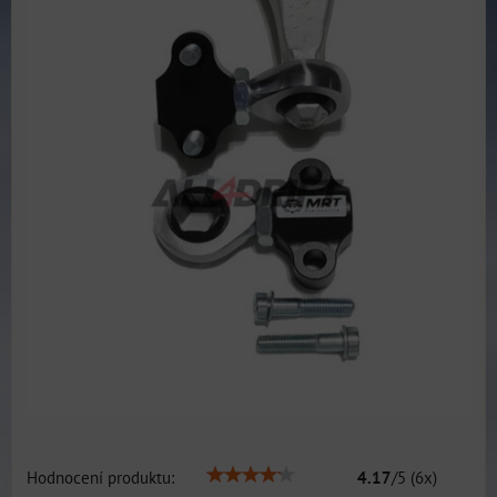
Hodnocení produktu:
4.17
/
5
(
6
x)