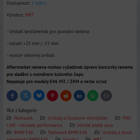
Dostupnost:
1 týden
Výrobce:
MRT
- Uniball šestiúhelník pro puvodni ramena
- rozsah +25 mm / -15 mm
- vysoce výkonný uniball
Aftermarket ramena mohou vyžadovat úpravu koncovky ramene
pro sladění s rozměrem kulového čepu
Nepasuje pro modely E46 M3 / Z4M a verze xi/xd
Bluesky
Twitter
Facebook
Pinterest
Reddit
LinkedIn
WhatsApp
E-
mail
Více z kategorie
Podvozek
Unibaly a Duralové silentbloky
PRO
LINE - ultimate performance
Hledat podle auta
BMW E46
Podvozek BMW E46
Unibaly a dural
silentbloky BMW E46
Výrobci
MRT