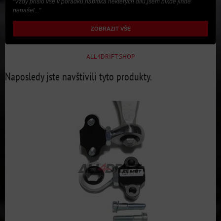
"Vždy přišlo vše v pořádku,nabídka některých dílů,jsem nikde jinde
nenašel..."
ZOBRAZIT VŠE
ALL4DRIFT.SHOP
Naposledy jste navštívili tyto produkty.