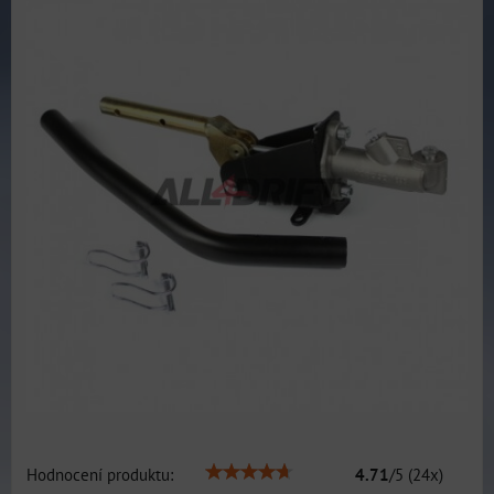
Hodnocení produktu:
4.71
/
5
(
24
x)