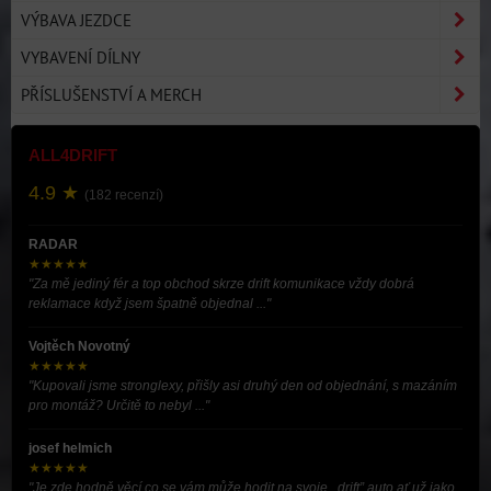
VÝBAVA JEZDCE
VYBAVENÍ DÍLNY
PŘÍSLUŠENSTVÍ A MERCH
ALL4DRIFT
4.9 ★
(182 recenzí)
RADAR
★★★★★
"Za mě jediný fér a top obchod skrze drift komunikace vždy dobrá
reklamace když jsem špatně objednal ..."
Vojtěch Novotný
★★★★★
"Kupovali jsme stronglexy, přišly asi druhý den od objednání, s mazáním
pro montáž? Určitě to nebyl ..."
josef helmich
★★★★★
"Je zde hodně věcí co se vám může hodit na svoje ,,drift” auto ať už jako