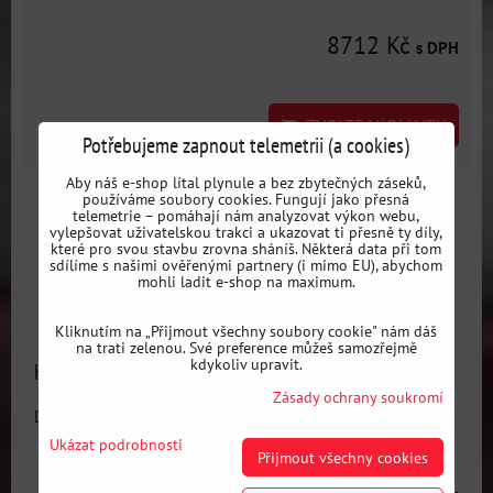
8712 Kč
s DPH
ZVOLTE VARIANTU
Potřebujeme zapnout telemetrii (a cookies)
Aby náš e-shop lítal plynule a bez zbytečných záseků,
používáme soubory cookies. Fungují jako přesná
telemetrie – pomáhají nám analyzovat výkon webu,
vylepšovat uživatelskou trakci a ukazovat ti přesně ty díly,
které pro svou stavbu zrovna sháníš. Některá data při tom
sdílíme s našimi ověřenými partnery (i mimo EU), abychom
mohli ladit e-shop na maximum.
Kliknutím na „Přijmout všechny soubory cookie" nám dáš
na trati zelenou. Své preference můžeš samozřejmě
kdykoliv upravit.
Hydraulická ruční brzda SKELETOR - hliníková
Zásady ochrany soukromí
Dostupnost:
Skladem
Ukázat podrobnosti
Přijmout všechny cookies