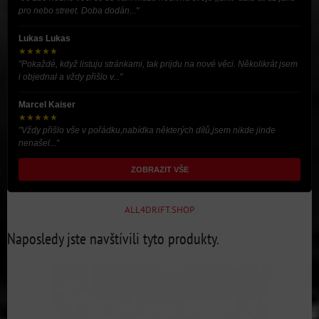
pro nebo street. Doba dodán..."
Lukas Lukas
★★★★★
"Pokaždé, když listuju stránkami, tak prijdu na nové věci. Několikrát jsem
i objednal a vždy přišlo v..."
Marcel Kaiser
★★★★★
"Vždy přišlo vše v pořádku,nabídka některých dílů,jsem nikde jinde
nenašel..."
ZOBRAZIT VŠE
ALL4DRIFT.SHOP
Naposledy jste navštívili tyto produkty.