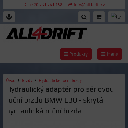
+420 734 764 158
info@all4drift.cz
Produkty
Menu
Úvod
Brzdy
Hydraulické ruční brzdy
Hydraulický adaptér pro sériovou
ruční brzdu BMW E30 - skrytá
hydraulická ruční brzda