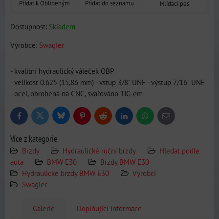
Přidat k Oblíbeným
Přidat do seznamu
Hlídací pes
Dostupnost:
Skladem
Výrobce:
Swagier
- kvalitní hydraulický váleček OBP
- velikost 0.625 (15,86 mm) - vstup 3/8" UNF - výstup 7/16" UNF
- ocel, obrobená na CNC, svařováno TIG-em
Bluesky
Twitter
Facebook
Pinterest
Reddit
LinkedIn
WhatsApp
E-
mail
Více z kategorie
Brzdy
Hydraulické ruční brzdy
Hledat podle
auta
BMW E30
Brzdy BMW E30
Hydraulické brzdy BMW E30
Výrobci
Swagier
Galerie
Doplňující informace