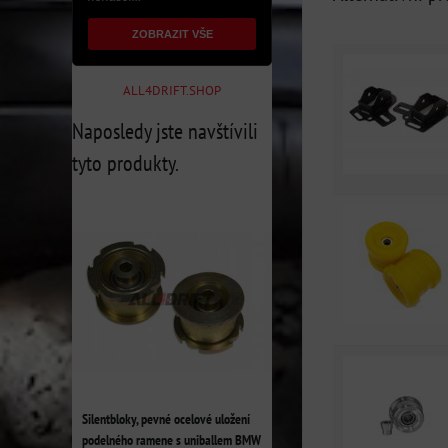
ZOBRAZIT VŠE
ALL4DRIFT.SHOP
Naposledy jste navštívili
tyto produkty.
Silentbloky, pevné ocelové uložení
podelného ramene s uniballem BMW