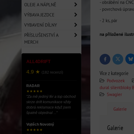
- obrábění na CNC
OLEJE A NÁPLNĚ
- povrchová úpra
VÝBAVA JEZDCE
- 2 ks, pár
VYBAVENÍ DÍLNY
na přiložené ilustr
PŘÍSLUŠENSTVÍ A
MERCH
Bl
Twitter
Facebook
ALL4DRIFT
4.9 ★
Více z kategorie
(182 recenzí)
Podvozek
RADAR
dural silentbloky
★★★★★
Swagier
"Za mě jediný fér a top obchod
skrze drift komunikace vždy
dobrá reklamace když jsem
Galerie
špatně objednal ..."
Vojtěch Novotný
Galerie
★★★★★