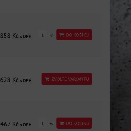
858 Kč
DO KOŠÍKU
ks
s DPH
628 Kč
ZVOLTE VARIANTU
s DPH
4467 Kč
DO KOŠÍKU
ks
s DPH