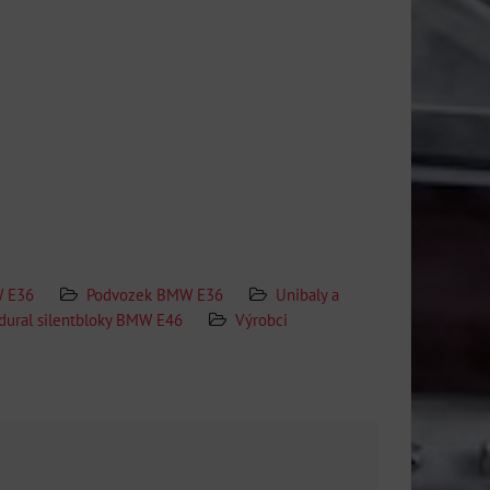
 E36
Podvozek BMW E36
Unibaly a
 dural silentbloky BMW E46
Výrobci