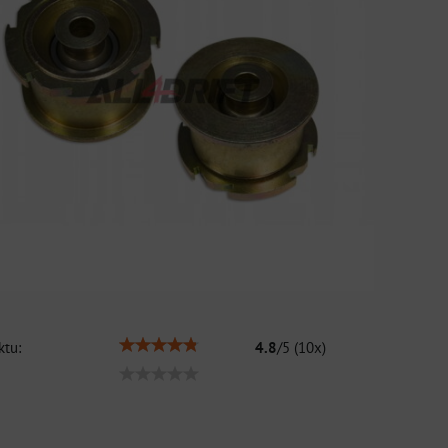
tu:
4.8
/
5
(
10
x)