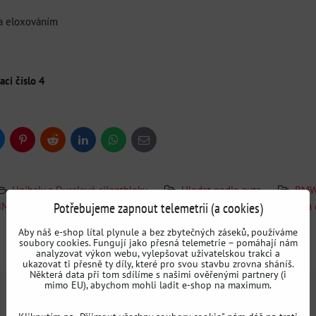
va eloxováním
aci číslo 4
uesky
Pinterest
Reddit
LinkedIn
WhatsApp
E-
mail
Unibaly a Duralové silentbloky
Hledat podle auta
BMW
Potřebujeme zapnout telemetrii (a cookies)
 BMW E36
BMW E46
Podvozek BMW E46
Unibaly a
Aby náš e-shop lítal plynule a bez zbytečných záseků, používáme
soubory cookies. Fungují jako přesná telemetrie – pomáhají nám
analyzovat výkon webu, vylepšovat uživatelskou trakci a
Doplňující informace
ukazovat ti přesně ty díly, které pro svou stavbu zrovna sháníš.
Některá data při tom sdílíme s našimi ověřenými partnery (i
mimo EU), abychom mohli ladit e-shop na maximum.