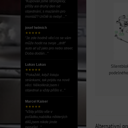
"Kupovali jsme stronglexy,
přišly asi druhý den od
objednání, s mazáním pro
montáž? Určitě to nebyl ..."
josef helmich
★★★★★
"Je zde hodně věcí co se vám
může hodit na svoje ,,drift”
auto ať už jako pro nebo street.
Doba dodán..."
Lukas Lukas
Silentblo
★★★★★
podelného
"Pokaždé, když listuju
stránkami, tak prijdu na nové
věci. Několikrát jsem i
objednal a vždy přišlo v..."
Marcel Kaiser
★★★★★
"Vždy přišlo vše v
pořádku,nabídka některých
dílů,jsem nikde jinde
Alternativní p
nenašel..."