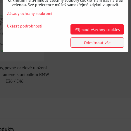
Kliknutím na „Přijmout všechny soubory cookie" nám dáš na trati
zelenou. Své preference můžeš samozřejmě kdykoliv upravit.
Zásady ochrany soukromí
Ukázat podrobnosti
Přijmout všechny cookies
Odmítnout vše
ky, pevné ocelové uložení
 ramene s uniballem BMW
E36 / E46
rodukty