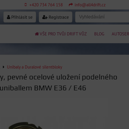
+420 734 764 158
info@all4drift.cz
Přihlásit se
Registrace
VŠE PRO TVŮJ DRIFT VŮZ
BLOG
AUTOSER
k
Unibaly a Duralové silentbloky
ky, pevné ocelové uložení podelného
 uniballem BMW E36 / E46