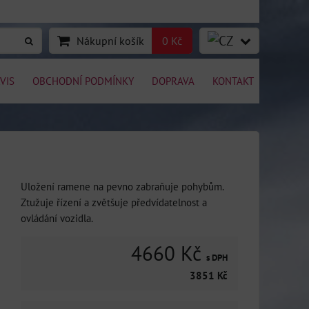
Nákupní košík
0 Kč
VIS
OBCHODNÍ PODMÍNKY
DOPRAVA
KONTAKT
Uložení ramene na pevno zabraňuje pohybům.
Ztužuje řízení a zvětšuje předvídatelnost a
ovládání vozidla.
4660 Kč
s DPH
3851 Kč