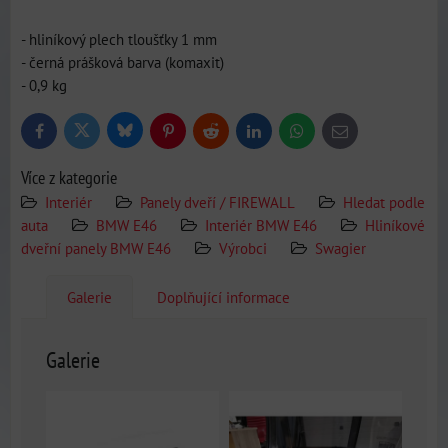
- hliníkový plech tloušťky 1 mm
- černá prášková barva (komaxit)
- 0,9 kg
Bluesky
Twitter
Facebook
Pinterest
Reddit
LinkedIn
WhatsApp
E-
mail
Více z kategorie
Interiér
Panely dveří / FIREWALL
Hledat podle
auta
BMW E46
Interiér BMW E46
Hliníkové
dveřní panely BMW E46
Výrobci
Swagier
Galerie
Doplňující informace
Galerie