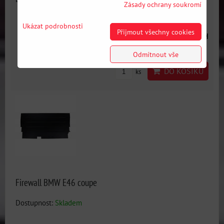
Zásady ochrany soukromí
Ukázat podrobnosti
Přijmout všechny cookies
393 Kč
s DPH
Odmítnout vše
DO KOŠÍKU
ks
Firewall BMW E46 coupe
Dostupnost:
Skladem