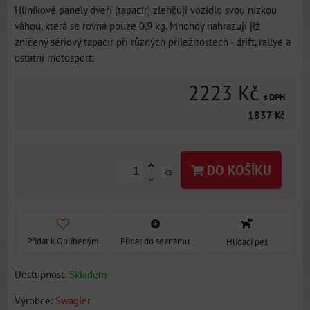
Hliníkové panely dveří (tapacír) zlehčují vozidlo svou nízkou
váhou, která se rovná pouze 0,9 kg. Mnohdy nahrazují již
zničený sériový tapacír při různých příležitostech - drift, rallye a
ostatní motosport.
2223 Kč
s DPH
1837 Kč
DO KOŠÍKU
ks
Přidat k Oblíbeným
Přidat do seznamu
Hlídací pes
Dostupnost:
Skladem
Výrobce:
Swagier