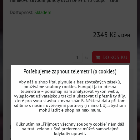
Dostupnost:
Skladem
2345 Kč
s DPH
DO KOŠÍKU
ks
Potřebujeme zapnout telemetrii (a cookies)
Aby náš e-shop lítal plynule a bez zbytečných záseků,
používáme soubory cookies. Fungují jako přesná
telemetrie – pomáhají nám analyzovat výkon webu,
vylepšovat uživatelskou trakci a ukazovat ti přesně ty díly,
které pro svou stavbu zrovna sháníš. Některá data při tom
sdílíme s našimi ověřenými partnery (i mimo EU), abychom
mohli ladit e-shop na maximum.
Kliknutím na „Přijmout všechny soubory cookie" nám dáš
Dveřní popruh (pútko) Sabelt
na trati zelenou. Své preference můžeš samozřejmě
kdykoliv upravit.
Dostupnost:
Skladem