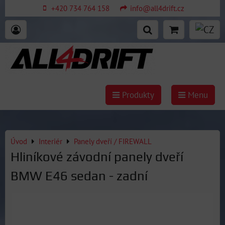
+420 734 764 158
info@all4drift.cz
Produkty
Menu
Úvod
Interiér
Panely dveří / FIREWALL
Hliníkové závodní panely dveří
BMW E46 sedan - zadní