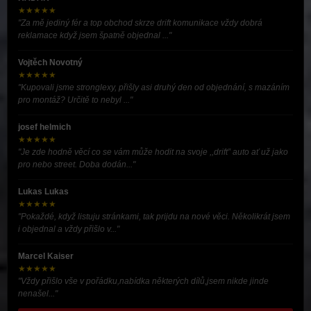
★★★★★
"Za mě jediný fér a top obchod skrze drift komunikace vždy dobrá
reklamace když jsem špatně objednal ..."
Vojtěch Novotný
★★★★★
"Kupovali jsme stronglexy, přišly asi druhý den od objednání, s mazáním
pro montáž? Určitě to nebyl ..."
josef helmich
★★★★★
"Je zde hodně věcí co se vám může hodit na svoje ,,drift” auto ať už jako
pro nebo street. Doba dodán..."
Lukas Lukas
★★★★★
"Pokaždé, když listuju stránkami, tak prijdu na nové věci. Několikrát jsem
i objednal a vždy přišlo v..."
Marcel Kaiser
★★★★★
"Vždy přišlo vše v pořádku,nabídka některých dílů,jsem nikde jinde
nenašel..."