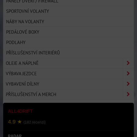
PANELY DVEŘÍ / FIREWALL
SPORTOVNÍ VOLANTY
NÁBY NA VOLANTY
PEDÁLOVÉ BOXY
PODLAHY
PŘÍSLUŠENSTVÍ INTERIÉRŮ
OLEJE A NÁPLNĚ
VÝBAVA JEZDCE
VYBAVENÍ DÍLNY
PŘÍSLUŠENSTVÍ A MERCH
ALL4DRIFT
4.9 ★
(182 recenzí)
RADAR