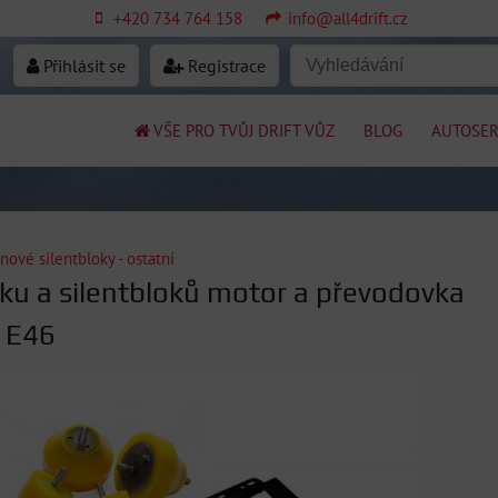
+420 734 764 158
info@all4drift.cz
Přihlásit se
Registrace
VŠE PRO TVŮJ DRIFT VŮZ
BLOG
AUTOSER
nové silentbloky - ostatní
ku a silentbloků motor a převodovka
 E46