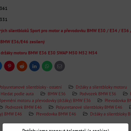
1361
9331
vých silentbloků Sport pro motor a převodovku BMW E30 / E34 / E36 
y BMW E36/E46 zesílený
 / držáky motoru BMW E36 E30 SWAP M50 M52 M54
uesky
Pinterest
Reddit
LinkedIn
WhatsApp
E-
mail
Polyuretanové silentbloky - ostatní
Držáky a silentbloky motoru
Hledat podle auta
BMW E36
Podvozek BMW E36
Upevnění motoru a převodovky (držáky) BMW E36
Převodovka 
Podvozek BMW E46
Polyuretanové silentbloky BMW E46
ky) BMW E46
Převodovka BMW E46
Držáky a silentbloky
Doplňující informace
Potřebujeme zapnout telemetrii (a cookies)