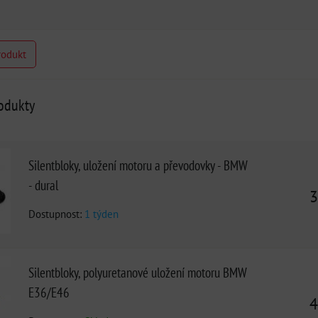
rodukt
rodukty
Silentbloky, uložení motoru a převodovky - BMW
- dural
3
Dostupnost:
1 týden
Silentbloky, polyuretanové uložení motoru BMW
E36/E46
4