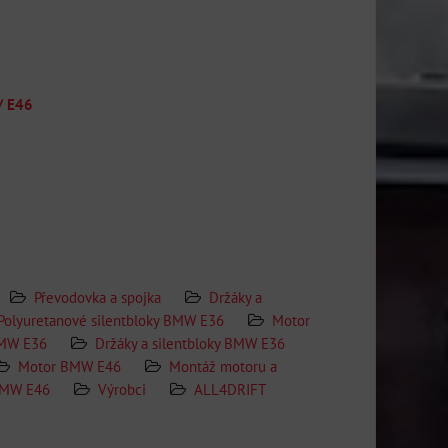
/ E46
Převodovka a spojka
Držáky a
Polyuretanové silentbloky BMW E36
Motor
BMW E36
Držáky a silentbloky BMW E36
Motor BMW E46
Montáž motoru a
 BMW E46
Výrobci
ALL4DRIFT