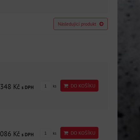
Následující produkt
348 Kč
DO KOŠÍKU
ks
s DPH
086 Kč
DO KOŠÍKU
ks
s DPH