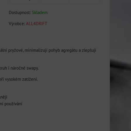
Dostupnost:
Skladem
Výrobce:
ALL4DRIFT
lní pryžové, minimalizují pohyb agregátu a zlepšují
ruh i náročné swapy.
při vysokém zatížení.
něji
nní používání