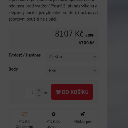
odolnost proti vytržení.Přesnější přenos výkonu a
zlepšený pocit z jízdy.Ideální pro drift, track days i
sportovní použití na silnici.
8107 Kč
s DPH
6700 Kč
Tvrdosť / Hardnes
75 sha
Body
E36
DO KOŠÍKU
ks
Přidat k
Přidat do
Hlídací pes
Oblíbeným
seznamu