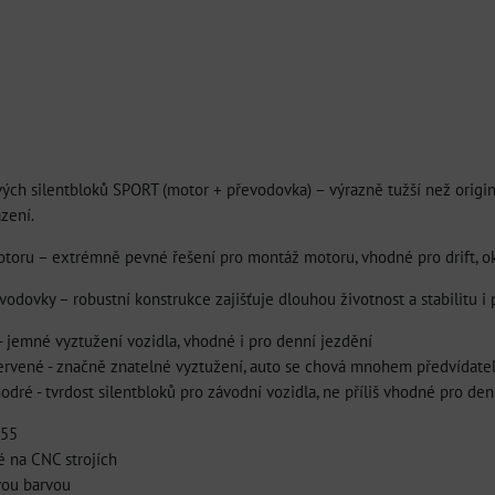
ých silentbloků SPORT (motor + převodovka) – výrazně tužší než originá
azení.
toru – extrémně pevné řešení pro montáž motoru, vhodné pro drift, ok
vodovky – robustní konstrukce zajišťuje dlouhou životnost a stabilitu i 
- jemné vyztužení vozidla, vhodné i pro denní jezdění
 červené - značně znatelné vyztužení, auto se chová mnohem předvídatel
modré - tvrdost silentbloků pro závodní vozidla, ne příliš vhodné pro de
355
é na CNC strojích
vou barvou