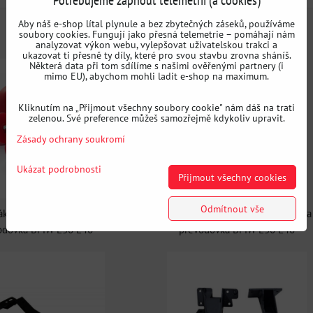
Aby náš e-shop lítal plynule a bez zbytečných záseků, používáme
soubory cookies. Fungují jako přesná telemetrie – pomáhají nám
analyzovat výkon webu, vylepšovat uživatelskou trakci a
ukazovat ti přesně ty díly, které pro svou stavbu zrovna sháníš.
Některá data při tom sdílíme s našimi ověřenými partnery (i
mimo EU), abychom mohli ladit e-shop na maximum.
Kliknutím na „Přijmout všechny soubory cookie" nám dáš na trati
zelenou. Své preference můžeš samozřejmě kdykoliv upravit.
Zásady ochrany soukromí
Ukázat podrobnosti
Přijmout všechny cookies
Odmítnout vše
áku a silentbloků motor a
Sada držáku a silentbloků motor a
odovka BMW E36 E46
převodovka BMW E36 E46