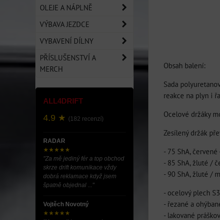
OLEJE A NÁPLNĚ
VÝBAVA JEZDCE
VYBAVENÍ DÍLNY
PŘÍSLUŠENSTVÍ A
Obsah balení:
MERCH
Sada polyuretanov
reakce na plyn i ř
ALL4DRIFT
Ocelové držáky mo
4.9 ★
(182 recenzí)
Zesílený držák pře
RADAR
★★★★★
- 75 ShA, červené 
"Za mě jediný fér a top obchod
- 85 ShA, žluté /
skrze drift komunikace vždy
- 90 ShA, žluté / 
dobrá reklamace když jsem
špatně objednal ..."
- ocelový plech S
- řezané a ohýban
Vojtěch Novotný
★★★★★
- lakované práško