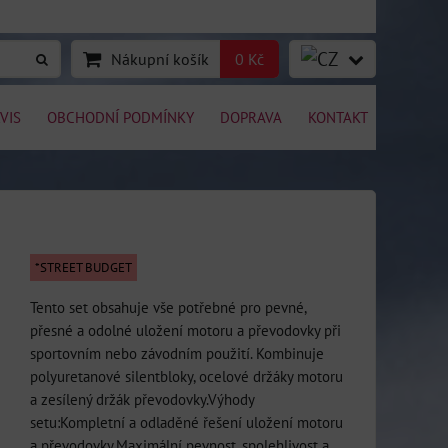
Nákupní košík
0 Kč
VIS
OBCHODNÍ PODMÍNKY
DOPRAVA
KONTAKT
*STREET BUDGET
Tento set obsahuje vše potřebné pro pevné,
přesné a odolné uložení motoru a převodovky při
sportovním nebo závodním použití. Kombinuje
polyuretanové silentbloky, ocelové držáky motoru
a zesílený držák převodovky.Výhody
setu:Kompletní a odladěné řešení uložení motoru
a převodovky.Maximální pevnost, spolehlivost a