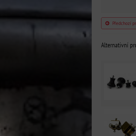
Předchozí p
Alternativní p