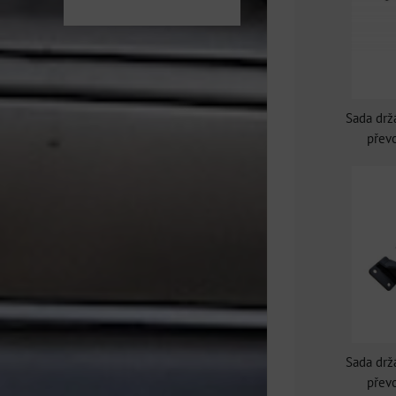
Sada drž
přev
Sada drž
přev