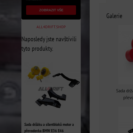
ZOBRAZIT VŠE
Galerie
ALL4DRIFT.SHOP
Naposledy jste navštívili
tyto produkty.
Sada drž
přev
Sada držáku a silentbloků motor a
převodovka BMW E36 E46