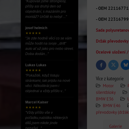
"Kupovali jsme stronglexy,
přišly asi druhý den od
- OEM 2211677
objednání, s mazáním pro
montáž? Určitě to nebyl ..."
- OEM 2231679
josef helmich
Sada polyuretano
★★★★★
"Je zde hodně věcí co se vám
Držák převodovk
může hodit na svoje ,,drift”
auto ať už jako pro nebo street.
Ocelové uložení
Doba dodán..."
Lukas Lukas
Bl
Twitter
Facebook
★★★★★
"Pokaždé, když listuju
Více z kategorie
stránkami, tak prijdu na nové
Motor
věci. Několikrát jsem i
objednal a vždy přišlo v..."
silentbloky
BMW E36
Marcel Kaiser
BMW E46
★★★★★
převodovky (držá
"Vždy přišlo vše v
pořádku,nabídka některých
dílů,jsem nikde jinde
Galerie
nenašel..."