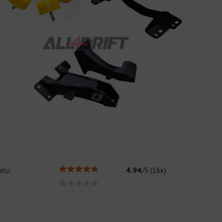
tu:
4.94
/
5
(
16
x)