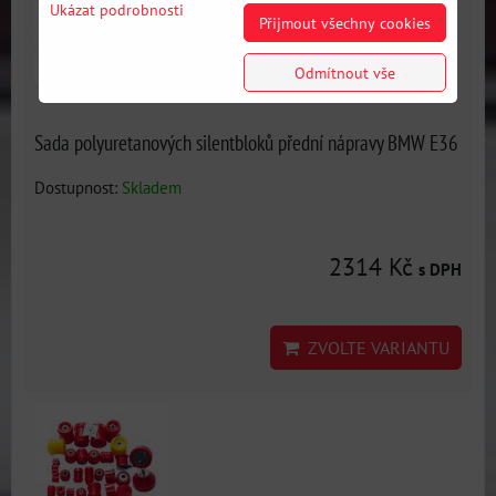
Ukázat podrobnosti
Přijmout všechny cookies
Odmítnout vše
Sada polyuretanových silentbloků přední nápravy BMW E36
Dostupnost:
Skladem
2314 Kč
s DPH
ZVOLTE VARIANTU