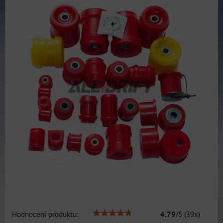
Hodnocení produktu:
4.79
/
5
(
39
x)