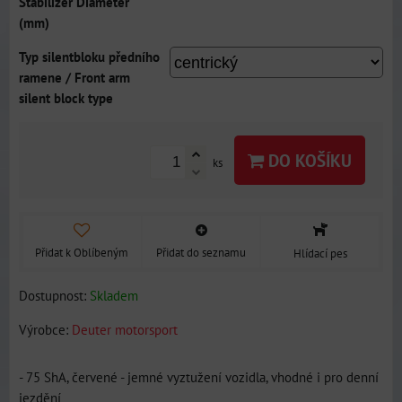
Stabilizer Diameter
(mm)
Typ silentbloku předního
ramene / Front arm
silent block type
DO KOŠÍKU
ks
Přidat k Oblíbeným
Přidat do seznamu
Hlídací pes
Dostupnost:
Skladem
Výrobce:
Deuter motorsport
- 75 ShA, červené - jemné vyztužení vozidla, vhodné i pro denní
jezdění