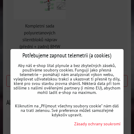
Kompletní sada
polyuretanových
silentbloků náprav
(přední + zadní) BMW
E36 + diferenciál
Potřebujeme zapnout telemetrii (a cookies)
Aby náš e-shop lítal plynule a bez zbytečných záseků,
používáme soubory cookies. Fungují jako přesná
telemetrie – pomáhají nám analyzovat výkon webu,
vylepšovat uživatelskou trakci a ukazovat ti přesně ty díly,
Předchozí produkt
Následující produkt
které pro svou stavbu zrovna sháníš. Některá data při tom
sdílíme s našimi ověřenými partnery (i mimo EU), abychom
mohli ladit e-shop na maximum.
Alternativní produkty
Kliknutím na „Přijmout všechny soubory cookie" nám dáš
na trati zelenou. Své preference můžeš samozřejmě
kdykoliv upravit.
Zásady ochrany soukromí