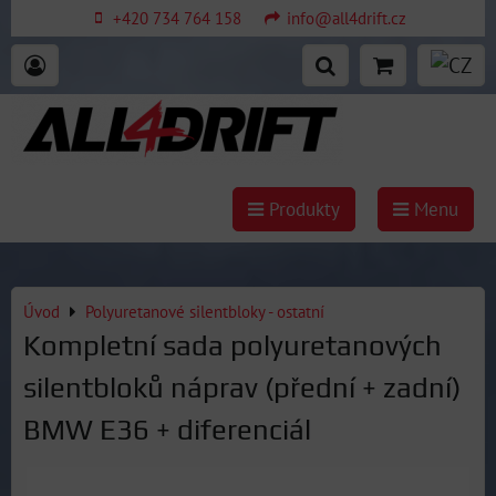
+420 734 764 158
info@all4drift.cz
Produkty
Menu
Úvod
Polyuretanové silentbloky - ostatní
Kompletní sada polyuretanových
silentbloků náprav (přední + zadní)
BMW E36 + diferenciál