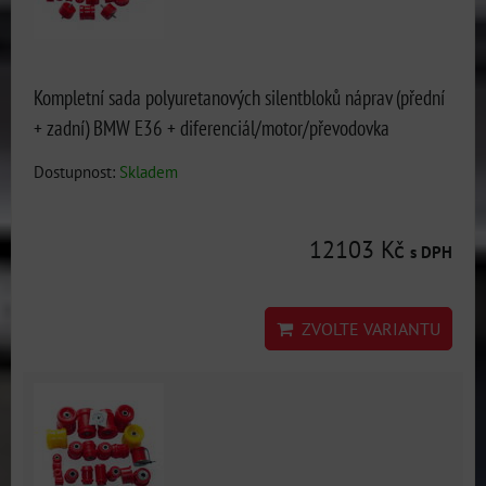
Kompletní sada polyuretanových silentbloků náprav (přední
+ zadní) BMW E36 + diferenciál/motor/převodovka
Dostupnost:
Skladem
12103 Kč
s DPH
ZVOLTE VARIANTU