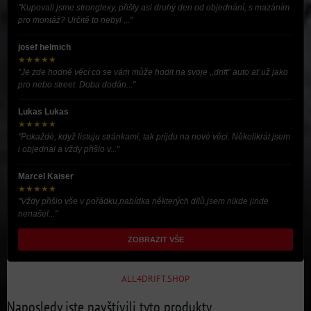
"Kupovali jsme stronglexy, přišly asi druhý den od objednání, s mazáním
pro montáž? Určitě to nebyl ..."
josef helmich
★★★★★
"Je zde hodně věcí co se vám může hodit na svoje ,,drift” auto ať už jako
pro nebo street. Doba dodán..."
Lukas Lukas
★★★★★
"Pokaždé, když listuju stránkami, tak prijdu na nové věci. Několikrát jsem
i objednal a vždy přišlo v..."
Marcel Kaiser
★★★★★
"Vždy přišlo vše v pořádku,nabídka některých dílů,jsem nikde jinde
nenašel..."
ZOBRAZIT VŠE
ALL4DRIFT.SHOP
Naposledy jste navštívili tyto produkty.