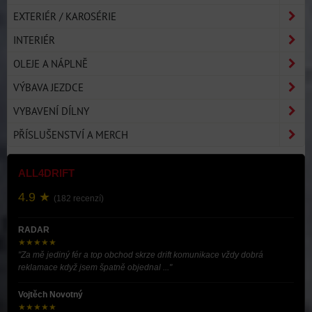
EXTERIÉR / KAROSÉRIE
INTERIÉR
OLEJE A NÁPLNĚ
VÝBAVA JEZDCE
VYBAVENÍ DÍLNY
PŘÍSLUŠENSTVÍ A MERCH
ALL4DRIFT
4.9 ★
(182 recenzí)
RADAR
★★★★★
"Za mě jediný fér a top obchod skrze drift komunikace vždy dobrá
reklamace když jsem špatně objednal ..."
Vojtěch Novotný
★★★★★