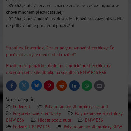
- 85 ShA, žluté / červené - značně znatelné vyztužení, auto se
chová mnohem předvídatelněji
- 90 ShA, žluté / modré - tvrdost silentbloků pro závodní vozidla,
ne příliš vhodné pro denní používání
Stronflex, Powerflex, Deuter polyuretanové silentbloky: Čo
ponúkajú a aký je medzi nimi rozdiel?
Rozdíl mezi použitím předního centrického silentbloku a
excentrického silentbloku na vozidlech BMW E46 E36
Bluesky
Twitter
Facebook
Pinterest
Reddit
LinkedIn
WhatsApp
E-
mail
Více z kategorie
Podvozek
Polyuretanové silentbloky - ostatní
Polyuretanové silentbloky
Polyuretanové silentbloky
BMW E36
Hledat podle auta
BMW E36
Podvozek BMW E36
Polyuretanové silentbloky BMW