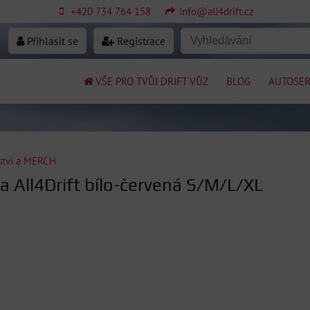
+420 734 764 158
info@all4drift.cz
Přihlásit se
Registrace
VŠE PRO TVŮJ DRIFT VŮZ
BLOG
AUTOSER
nství a MERCH
 All4Drift bílo-červená S/M/L/XL