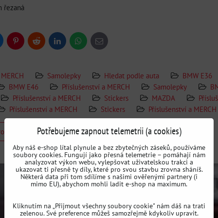
 řezaná
uesky
Pinterest
Reddit
LinkedIn
WhatsApp
E-
mail
 a MERCH
Samolepky
Hledat podle auta
BMW E36
BMW E46
Příslušenství a MERCH
Samolepky
B
Příslušenství a MERCH
Stickers
MAZDA
Příslu
Příslušenství a MERCH
Stickers
Příslušenství a MERCH
Potřebujeme zapnout telemetrii (a cookies)
rodukt
Aby náš e-shop lítal plynule a bez zbytečných záseků, používáme
soubory cookies. Fungují jako přesná telemetrie – pomáhají nám
analyzovat výkon webu, vylepšovat uživatelskou trakci a
ukazovat ti přesně ty díly, které pro svou stavbu zrovna sháníš.
Některá data při tom sdílíme s našimi ověřenými partnery (i
mimo EU), abychom mohli ladit e-shop na maximum.
Kliknutím na „Přijmout všechny soubory cookie" nám dáš na trati
zelenou. Své preference můžeš samozřejmě kdykoliv upravit.