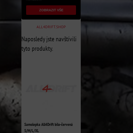
ZOBRAZIT VŠE
ALL4DRIFT.SHOP
Naposledy jste navštívili
tyto produkty.
Samolepka All4Drift bílo-červená
S/M/L/XL