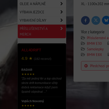
OLEJE A NÁPLNĚ
XL - 1100x202 mm
VÝBAVA JEZDCE
VYBAVENÍ DÍLNY
Bl
Twitter
Facebook
PŘÍSLUŠENSTVÍ A
Více z kategorie
MERCH
Příslušenství
BMW E30
Samolepky
ALL4DRIFT
BMW E8X
4.9 ★
(182 recenzí)
Předchozí p
RADAR
★★★★★
"Za mě jediný fér a top obchod
skrze drift komunikace vždy
dobrá reklamace když jsem
špatně objednal ..."
Vojtěch Novotný
★★★★★