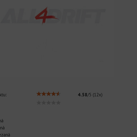
tu:
4.58
/
5
(
12
x)
ná
lná
ezaná