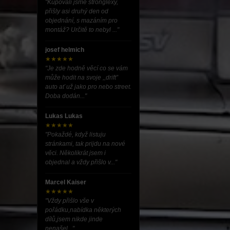
"Kupovali jsme stronglexy,
přišly asi druhý den od
objednání, s mazáním pro
montáž? Určitě to nebyl ..."
josef helmich
★★★★★
"Je zde hodně věcí co se vám
může hodit na svoje ,,drift”
auto ať už jako pro nebo street.
Doba dodán..."
Lukas Lukas
★★★★★
"Pokaždé, když listuju
stránkami, tak prijdu na nové
věci. Několikrát jsem i
objednal a vždy přišlo v..."
Marcel Kaiser
★★★★★
"Vždy přišlo vše v
pořádku,nabídka některých
dílů,jsem nikde jinde
nenašel..."