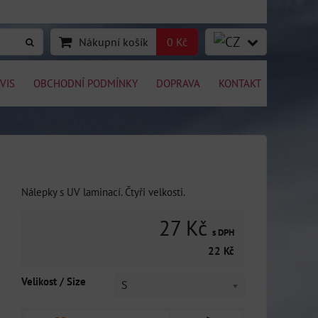
Nákupní košík
0 Kč
VIS
OBCHODNÍ PODMÍNKY
DOPRAVA
KONTAKT
Nálepky s UV laminací. Čtyři velkosti.
27 Kč
s DPH
22 Kč
Velikost / Size
S