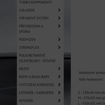
TURBO KOMPONENTY
CHLAZENÍ
VÝFUKOVÝ SYSTÉM
PŘEVODOVKA A
SPOJKA
PODVOZEK
STRONGFLEX
POLYURETANOVÉ
SILENTBLOKY - OSTATNÍ
BRZDY
Hodnocení produk
RÁMY A BASH-BARY
Vaše hodnocení:
VYZTUŽENÍ KAROSERIE
S - 130x24 mm pl
EXTERIÉR / KAROSÉRIE
M - 270x50 mm p
INTERIÉR
L - 550x101 mm ř