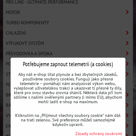
PRO LINE - ULTIMATE PERFORMANCE
MOTOR
TURBO KOMPONENTY
CHLAZENÍ
VÝFUKOVÝ SYSTÉM
PŘEVODOVKA A SPOJKA
Potřebujeme zapnout telemetrii (a cookies)
PODVOZEK
STRONGFLEX
Aby náš e-shop lítal plynule a bez zbytečných záseků,
používáme soubory cookies. Fungují jako přesná
telemetrie – pomáhají nám analyzovat výkon webu,
POLYURETANOVÉ SILENTBLOKY - OSTATNÍ
vylepšovat uživatelskou trakci a ukazovat ti přesně ty díly,
které pro svou stavbu zrovna sháníš. Některá data při tom
BRZDY
sdílíme s našimi ověřenými partnery (i mimo EU), abychom
mohli ladit e-shop na maximum.
RÁMY A BASH-BARY
Kliknutím na „Přijmout všechny soubory cookie" nám dáš
VYZTUŽENÍ KAROSERIE
na trati zelenou. Své preference můžeš samozřejmě
kdykoliv upravit.
EXTERIÉR / KAROSÉRIE
Zásady ochrany soukromí