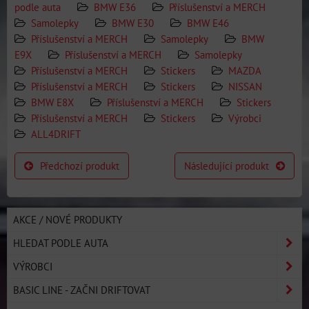
podle auta
BMW E36
Příslušenství a MERCH
Samolepky
BMW E30
BMW E46
Příslušenství a MERCH
Samolepky
BMW
E9X
Příslušenství a MERCH
Samolepky
Příslušenství a MERCH
Stickers
MAZDA
Příslušenství a MERCH
Stickers
NISSAN
BMW E8X
Příslušenství a MERCH
Stickers
Příslušenství a MERCH
Stickers
Výrobci
ALL4DRIFT
Předchozí produkt
Následující produkt
AKCE / NOVÉ PRODUKTY
HLEDAT PODLE AUTA
VÝROBCI
BASIC LINE - ZAČNI DRIFTOVAT