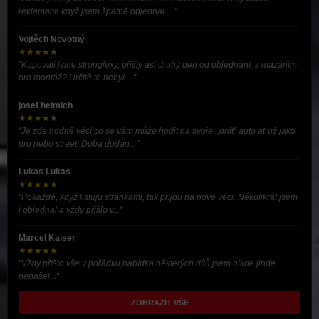
reklamace když jsem špatně objednal ..."
Vojtěch Novotný
★★★★★
"Kupovali jsme stronglexy, přišly asi druhý den od objednání, s mazáním
pro montáž? Určitě to nebyl ..."
josef helmich
★★★★★
"Je zde hodně věcí co se vám může hodit na svoje ,,drift” auto ať už jako
pro nebo street. Doba dodán..."
Lukas Lukas
★★★★★
"Pokaždé, když listuju stránkami, tak prijdu na nové věci. Několikrát jsem
i objednal a vždy přišlo v..."
Marcel Kaiser
★★★★★
"Vždy přišlo vše v pořádku,nabídka některých dílů,jsem nikde jinde
nenašel..."
ZOBRAZIT VŠE