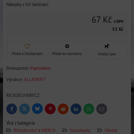
Nálepky s UV laminací.
67 Kč
s DPH
55 Kč
Přidat k Oblíbeným
Přidat do seznamu
Hlídací pes
Dostupnost:
Vyprodáno
Výrobce:
ALL4DRIFT
RICEDELIVERY.CZ
Bluesky
Twitter
Facebook
Pinterest
Reddit
LinkedIn
WhatsApp
E-
mail
Více z kategorie
Příslušenství a MERCH
Samolepky
Hledat