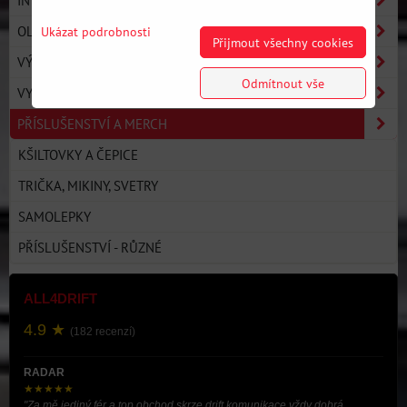
INTERIÉR
OLEJE A NÁPLNĚ
Ukázat podrobnosti
Přijmout všechny cookies
VÝBAVA JEZDCE
Odmítnout vše
VYBAVENÍ DÍLNY
PŘÍSLUŠENSTVÍ A MERCH
KŠILTOVKY A ČEPICE
TRIČKA, MIKINY, SVETRY
SAMOLEPKY
PŘÍSLUŠENSTVÍ - RŮZNÉ
ALL4DRIFT
4.9 ★
(182 recenzí)
RADAR
★★★★★
"Za mě jediný fér a top obchod skrze drift komunikace vždy dobrá