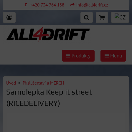
+420 734 764 158
info@all4drift.cz
Produkty
Menu
Úvod
Příslušenství a MERCH
Samolepka Keep it street
(RICEDELIVERY)