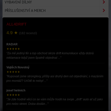
VYBAVENÍ DÍLNY
PŘÍSLUŠENSTVÍ A MERCH
ALL4DRIFT
4.9 ★
(182 recenzí)
RADAR
★★★★★
"Za mě jediný fér a top obchod skrze drift komunikace vždy dobrá
reklamace když jsem špatně objednal ..."
Vojtěch Novotný
★★★★★
"Kupovali jsme stronglexy, přišly asi druhý den od objednání, s mazáním
pro montáž? Určitě to nebyl ..."
josef helmich
★★★★★
"Je zde hodně věcí co se vám může hodit na svoje ,,drift” auto ať už jako
pro nebo street. Doba dodán..."