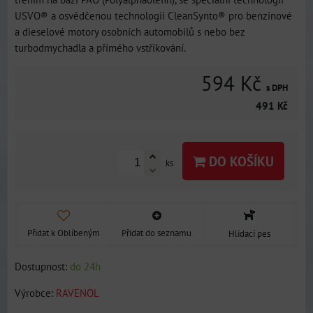
USVO® a osvědčenou technologií CleanSynto® pro benzinové
a dieselové motory osobních automobilů s nebo bez
turbodmychadla a přímého vstřikování.
594 Kč
s DPH
491 Kč
DO KOŠÍKU
ks
Přidat k Oblíbeným
Přidat do seznamu
Hlídací pes
Dostupnost:
do 24h
Výrobce:
RAVENOL