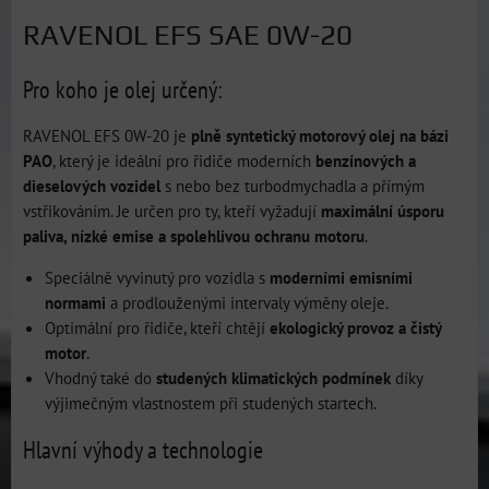
RAVENOL EFS SAE 0W-20
Pro koho je olej určený:
RAVENOL EFS 0W-20 je
plně syntetický motorový olej na bázi
PAO
, který je ideální pro řidiče moderních
benzínových a
dieselových vozidel
s nebo bez turbodmychadla a přímým
vstřikováním. Je určen pro ty, kteří vyžadují
maximální úsporu
paliva, nízké emise a spolehlivou ochranu motoru
.
Speciálně vyvinutý pro vozidla s
moderními emisními
normami
a prodlouženými intervaly výměny oleje.
Optimální pro řidiče, kteří chtějí
ekologický provoz a čistý
motor
.
Vhodný také do
studených klimatických podmínek
díky
výjimečným vlastnostem při studených startech.
Hlavní výhody a technologie