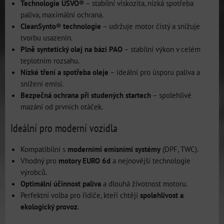
Technologie USVO®
– stabilní viskozita, nízká spotřeba
paliva, maximální ochrana.
CleanSynto® technologie
– udržuje motor čistý a snižuje
tvorbu usazenin.
Plně syntetický olej na bázi PAO
– stabilní výkon v celém
teplotním rozsahu.
Nízké tření a spotřeba oleje
– ideální pro úsporu paliva a
snížení emisí.
Bezpečná ochrana při studených startech
– spolehlivé
mazání od prvních otáček.
Ideální pro moderní vozidla
Kompatibilní s
moderními emisními systémy
(DPF, TWC).
Vhodný pro
motory EURO 6d
a nejnovější technologie
výrobců.
Optimální účinnost paliva
a dlouhá životnost motoru.
Perfektní volba pro řidiče, kteří chtějí
spolehlivost a
ekologický provoz
.