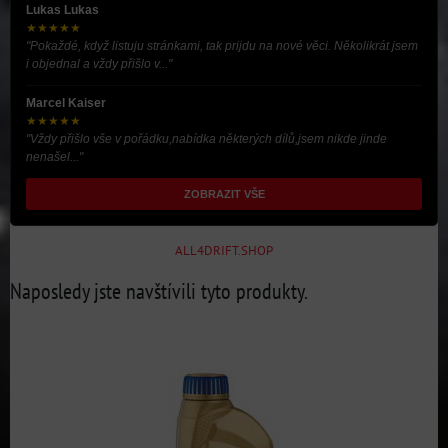
Lukas Lukas
★★★★★
"Pokaždé, když listuju stránkami, tak prijdu na nové věci. Několikrát jsem
i objednal a vždy přišlo v..."
Marcel Kaiser
★★★★★
"Vždy přišlo vše v pořádku,nabídka některých dílů,jsem nikde jinde
nenašel..."
ZOBRAZIT VŠE
ALL4DRIFT.SHOP
Naposledy jste navštívili tyto produkty.