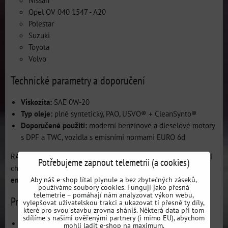
Nissan
Opel OV 040 1547 - A20
Polestar
Suzuki
Toyota
Volvo
Technické parametry a doporučení
Viskozita:
SAE 0W-20
Typ oleje:
plně syntetický, PAO, USVO® + CleanSynto®
Doporučené použití:
moderní benzínové a dieselové motory
s DPF a TWC, vozidla s emisními normami EURO 6d
RAVENOL EFS 0W-20 nabízí
ekologickou volbu pro řidiče
, kteří
Potřebujeme zapnout telemetrii (a cookies)
chtějí spojit
úsporu paliva, spolehlivou ochranu motoru a nižší
emise
.
Aby náš e-shop lítal plynule a bez zbytečných záseků,
používáme soubory cookies. Fungují jako přesná
telemetrie – pomáhají nám analyzovat výkon webu,
Proč si vybrat RAVENOL EFS 0W-20
vylepšovat uživatelskou trakci a ukazovat ti přesně ty díly,
které pro svou stavbu zrovna sháníš. Některá data při tom
sdílíme s našimi ověřenými partnery (i mimo EU), abychom
Maximální úspora paliva
a ekologický provoz.
mohli ladit e-shop na maximum.