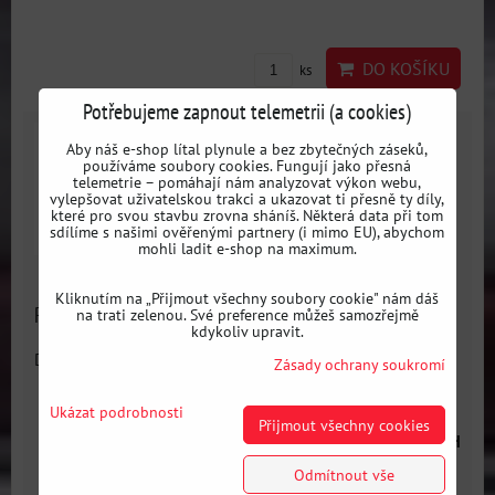
DO KOŠÍKU
ks
Potřebujeme zapnout telemetrii (a cookies)
Aby náš e-shop lítal plynule a bez zbytečných záseků,
používáme soubory cookies. Fungují jako přesná
telemetrie – pomáhají nám analyzovat výkon webu,
vylepšovat uživatelskou trakci a ukazovat ti přesně ty díly,
které pro svou stavbu zrovna sháníš. Některá data při tom
sdílíme s našimi ověřenými partnery (i mimo EU), abychom
mohli ladit e-shop na maximum.
Kliknutím na „Přijmout všechny soubory cookie" nám dáš
Reverzní PRO hydraulická ruční brzda No4 IRP
na trati zelenou. Své preference můžeš samozřejmě
kdykoliv upravit.
Dostupnost:
Skladem
Zásady ochrany soukromí
Ukázat podrobnosti
Přijmout všechny cookies
6823 Kč
s DPH
Odmítnout vše