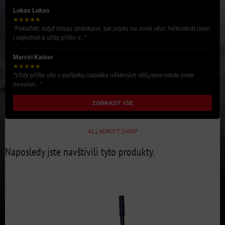
Lukas Lukas
★★★★★
"Pokaždé, když listuju stránkami, tak prijdu na nové věci. Několikrát jsem
i objednal a vždy přišlo v..."
Marcel Kaiser
★★★★★
"Vždy přišlo vše v pořádku,nabídka některých dílů,jsem nikde jinde
nenašel..."
ZOBRAZIT VŠE
ALL4DRIFT.SHOP
Naposledy jste navštívili tyto produkty.