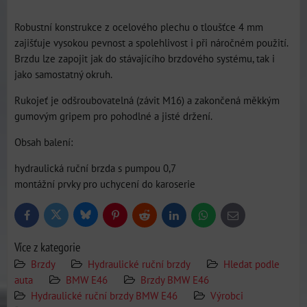
Robustní konstrukce z ocelového plechu o tloušťce 4 mm
zajišťuje vysokou pevnost a spolehlivost i při náročném použití.
Brzdu lze zapojit jak do stávajícího brzdového systému, tak i
jako samostatný okruh.
Rukojeť je odšroubovatelná (závit M16) a zakončená měkkým
gumovým gripem pro pohodlné a jisté držení.
Obsah balení:
hydraulická ruční brzda s pumpou 0,7
montážní prvky pro uchycení do karoserie
Bluesky
Twitter
Facebook
Pinterest
Reddit
LinkedIn
WhatsApp
E-
mail
Více z kategorie
Brzdy
Hydraulické ruční brzdy
Hledat podle
auta
BMW E46
Brzdy BMW E46
Hydraulické ruční brzdy BMW E46
Výrobci