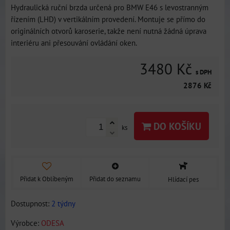
Hydraulická ruční brzda určená pro BMW E46 s levostranným
řízením (LHD) v vertikálním provedení. Montuje se přímo do
originálních otvorů karoserie, takže není nutná žádná úprava
interiéru ani přesouvání ovládání oken.
3480 Kč
s DPH
2876 Kč
DO KOŠÍKU
ks
Přidat k Oblíbeným
Přidat do seznamu
Hlídací pes
Dostupnost:
2 týdny
Výrobce:
ODESA