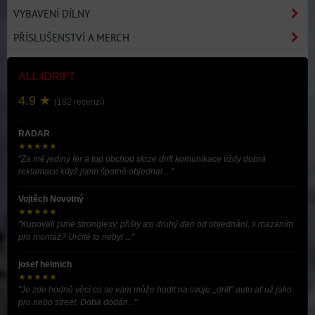
VYBAVENÍ DÍLNY
PŘÍSLUŠENSTVÍ A MERCH
ALL4DRIFT
4.9 ★
(182 recenzí)
RADAR
★★★★★
"Za mě jediný fér a top obchod skrze drift komunikace vždy dobrá
reklamace když jsem špatně objednal ..."
Vojtěch Novotný
★★★★★
"Kupovali jsme stronglexy, přišly asi druhý den od objednání, s mazáním
pro montáž? Určitě to nebyl ..."
josef helmich
★★★★★
"Je zde hodně věcí co se vám může hodit na svoje ,,drift” auto ať už jako
pro nebo street. Doba dodán..."