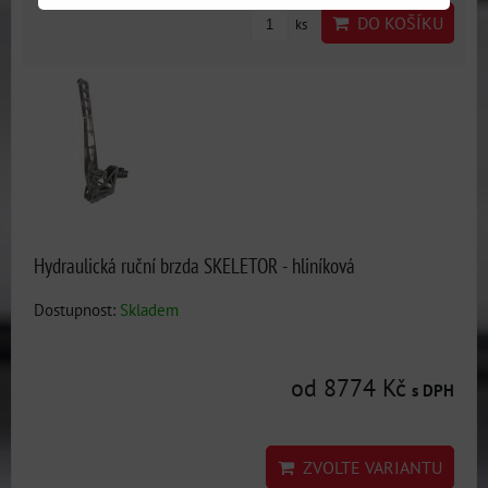
DO KOŠÍKU
ks
Hydraulická ruční brzda SKELETOR - hliníková
Dostupnost:
Skladem
od 8774 Kč
s DPH
ZVOLTE VARIANTU