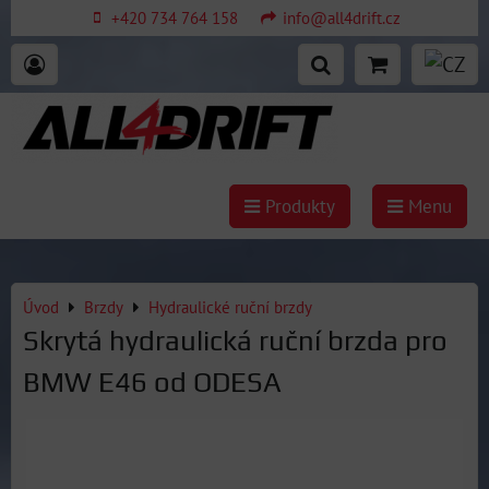
+420 734 764 158
info@all4drift.cz
Produkty
Menu
Úvod
Brzdy
Hydraulické ruční brzdy
Skrytá hydraulická ruční brzda pro
BMW E46 od ODESA