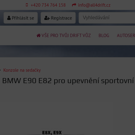
+420 734 764 158
info@all4drift.cz
Přihlásit se
Registrace
VŠE PRO TVŮJ DRIFT VŮZ
BLOG
AUTOSER
Konzole na sedačky
 BMW E90 E82 pro upevnění sportovní