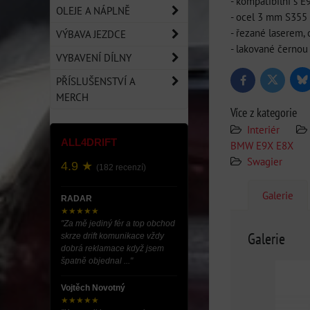
- kompatibilní s 
OLEJE A NÁPLNĚ
- ocel 3 mm S355
- řezané laserem,
VÝBAVA JEZDCE
- lakované černou
VYBAVENÍ DÍLNY
PŘÍSLUŠENSTVÍ A
Bl
Twitter
Facebook
MERCH
Více z kategorie
Interiér
ALL4DRIFT
BMW E9X E8X
Swagier
4.9 ★
(182 recenzí)
Galerie
RADAR
★★★★★
"Za mě jediný fér a top obchod
Galerie
skrze drift komunikace vždy
dobrá reklamace když jsem
špatně objednal ..."
Vojtěch Novotný
★★★★★