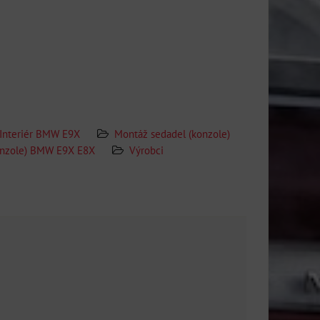
Interiér BMW E9X
Montáž sedadel (konzole)
onzole) BMW E9X E8X
Výrobci