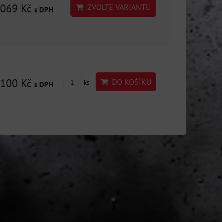
2069 Kč
ZVOLTE VARIANTU
s DPH
100 Kč
DO KOŠÍKU
ks
s DPH