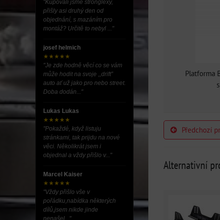
"Kupovali jsme stronglexy,
přišly asi druhý den od
objednání, s mazáním pro
montáž? Určitě to nebyl ..."
josef helmich
★★★★★
"Je zde hodně věcí co se vám
Platforma 
může hodit na svoje ,,drift”
auto ať už jako pro nebo street.
s
Doba dodán..."
Lukas Lukas
★★★★★
Předchozí p
"Pokaždé, když listuju
stránkami, tak prijdu na nové
věci. Několikrát jsem i
objednal a vždy přišlo v..."
Alternativní p
Marcel Kaiser
★★★★★
"Vždy přišlo vše v
pořádku,nabídka některých
dílů,jsem nikde jinde
nenašel..."