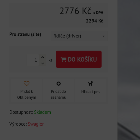
2776 Kč
s DPH
2294 Kč
Pro stranu (site)
řidiče (driver)
DO KOŠÍKU
ks
Přidat k
Přidat do
Hlídací pes
Oblíbeným
seznamu
Dostupnost:
Skladem
Výrobce:
Swagier