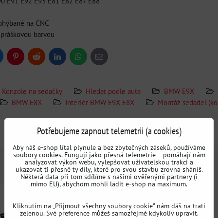
E90 E91 E92 E93 E81 E82 E87 E88
 ohýbané na CNC
 práškovou barvou
uesky
Pinterest
Reddit
LinkedIn
WhatsApp
E-
mail
Konzole na sedačky
Hledat podle auta
BMW E9X
BMW E8X
Interiér BMW E9X E8X
Montáž sedadel (k
Potřebujeme zapnout telemetrii (a cookies)
Doplňující informace
Aby náš e-shop lítal plynule a bez zbytečných záseků, používáme
soubory cookies. Fungují jako přesná telemetrie – pomáhají nám
analyzovat výkon webu, vylepšovat uživatelskou trakci a
ukazovat ti přesně ty díly, které pro svou stavbu zrovna sháníš.
Některá data při tom sdílíme s našimi ověřenými partnery (i
mimo EU), abychom mohli ladit e-shop na maximum.
Kliknutím na „Přijmout všechny soubory cookie" nám dáš na trati
zelenou. Své preference můžeš samozřejmě kdykoliv upravit.