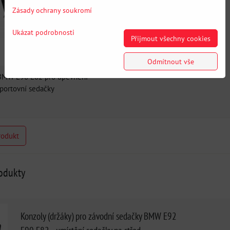
Zásady ochrany soukromí
Ukázat podrobnosti
Přijmout všechny cookies
Odmítnout vše
BMW E90 E82 pro upevnění
portovní sedačky
rodukt
rodukty
Konzoly (držáky) pro závodní sedačky BMW E92