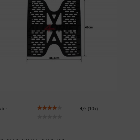
tu:
4
/
5
(
10
x)