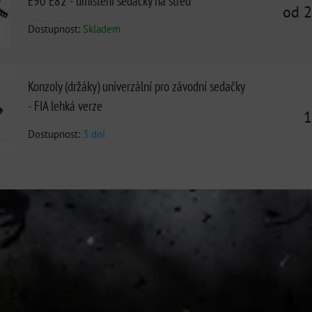
E90 E82 - umístění sedačky na střed
od 
Dostupnost:
Skladem
Konzoly (držáky) univerzální pro závodní sedačky
- FIA lehká verze
1
Dostupnost:
3 dni