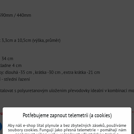
/ 390mm / 440mm
 3,3cm a 10,5cm (výška, průměr)
e 34 cm
kladne 4 cm
: dlouhá -35 cm , krátka -30 cm , extra krátka -21 cm
 - střední řazení
alovat s polyuretanovým uložením převodovky idealni v kombinaci mot
neumíte vybrat, možná vám pomůže tento souhrn: Typy, druhy a použití 
Potřebujeme zapnout telemetrii (a cookies)
Aby náš e-shop lítal plynule a bez zbytečných záseků, používáme
uesky
Pinterest
Reddit
LinkedIn
WhatsApp
E-
soubory cookies. Fungují jako přesná telemetrie – pomáhají nám
mail