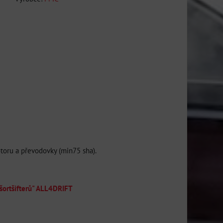
oru a převodovky (min75 sha).
"šortšifterů" ALL4DRIFT