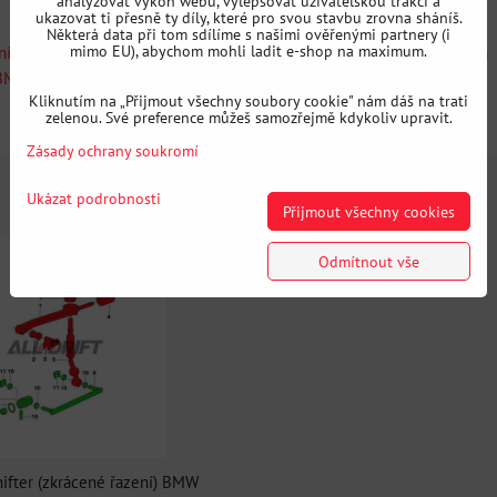
analyzovat výkon webu, vylepšovat uživatelskou trakci a
ukazovat ti přesně ty díly, které pro svou stavbu zrovna sháníš.
Některá data při tom sdílíme s našimi ověřenými partnery (i
mimo EU), abychom mohli ladit e-shop na maximum.
ní (SHORTSHIFT)
Převodovka a spojka
Hledat podle auta
BMW E36
Výrobci
PMC
Kliknutím na „Přijmout všechny soubory cookie" nám dáš na trati
zelenou. Své preference můžeš samozřejmě kdykoliv upravit.
Doplňující informace
Zásady ochrany soukromí
Ukázat podrobnosti
Přijmout všechny cookies
Odmítnout vše
hifter (zkrácené řazení) BMW