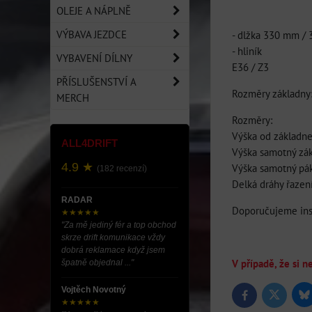
OLEJE A NÁPLNĚ
VÝBAVA JEZDCE
- dlžka 330 mm 
- hliník
VYBAVENÍ DÍLNY
E36 / Z3
PŘÍSLUŠENSTVÍ A
Rozměry základny:
MERCH
Rozměry:
Výška od základn
ALL4DRIFT
Výška samotný zá
4.9 ★
Výška samotný páky
(182 recenzí)
Delká dráhy řazení
RADAR
Doporučujeme inst
★★★★★
"Za mě jediný fér a top obchod
skrze drift komunikace vždy
dobrá reklamace když jsem
V případě, že si 
špatně objednal ..."
Vojtěch Novotný
Bl
Twitter
Facebook
★★★★★