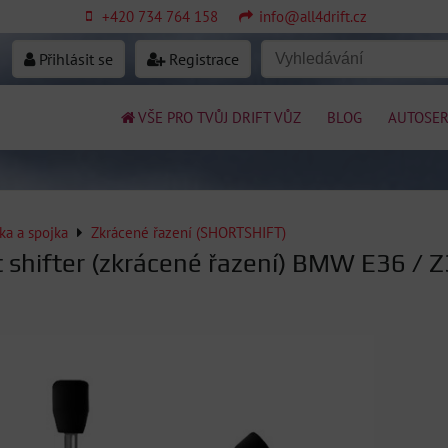
+420 734 764 158
info@all4drift.cz
Přihlásit se
Registrace
VŠE PRO TVŮJ DRIFT VŮZ
BLOG
AUTOSER
ka a spojka
Zkrácené řazení (SHORTSHIFT)
 shifter (zkrácené řazení) BMW E36 / Z