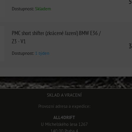
5
Dostupnost:
Skladem
PMC short shifter (zkrácené řazení) BMW E36 /
Z3 - V1
3
Dostupnost:
1 týden
SKLAD A VRACENÍ
Provozní adresa a expedice:
ALL4DRIFT
U Michelského lesa 1267
140 00 Praha 4