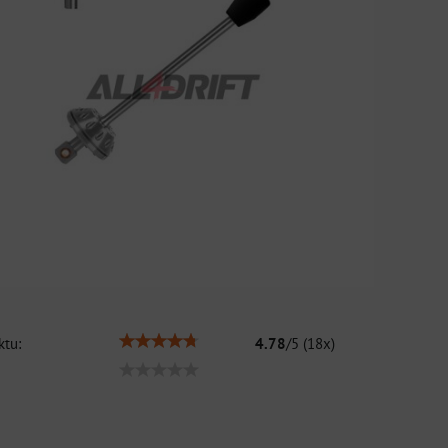
tu:
4.78
/
5
(
18
x)