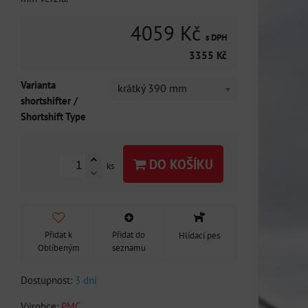
4059 Kč
s DPH
3355 Kč
Varianta
krátký 390 mm
shortshifter /
Shortshift Type
DO KOŠÍKU
ks
Přidat k
Přidat do
Hlídací pes
Oblíbeným
seznamu
Dostupnost:
3 dni
Výrobce:
PMC