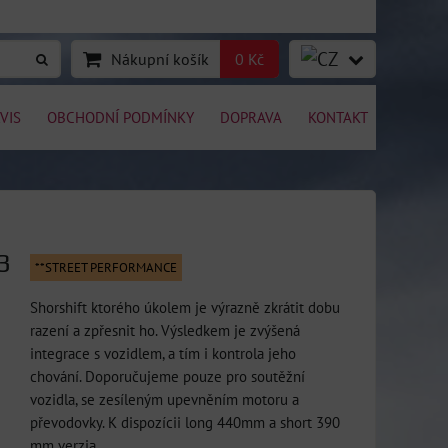
Nákupní košík
0 Kč
VIS
OBCHODNÍ PODMÍNKY
DOPRAVA
KONTAKT
3
**STREET PERFORMANCE
Shorshift ktorého úkolem je výrazně zkrátit dobu
razení a zpřesnit ho. Výsledkem je zvýšená
integrace s vozidlem, a tím i kontrola jeho
chování. Doporučujeme pouze pro soutěžní
vozidla, se zesíleným upevněním motoru a
převodovky. K dispozícii long 440mm a short 390
mm verzia.