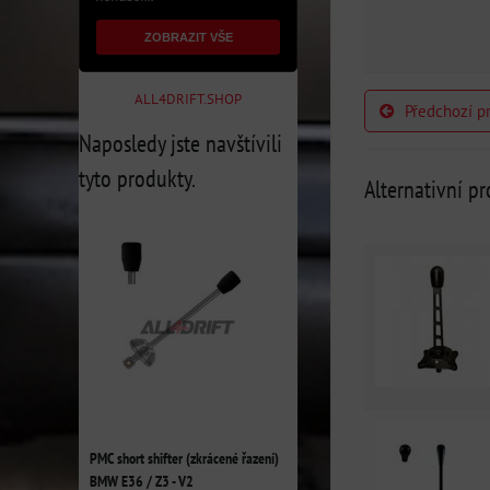
ZOBRAZIT VŠE
ALL4DRIFT.SHOP
Předchozí p
Naposledy jste navštívili
tyto produkty.
Alternativní p
PMC short shifter (zkrácené řazení)
BMW E36 / Z3 - V2