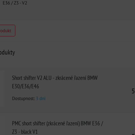
E36 / Z3 - V2
rodukt
rodukty
Short shifter V2 ALU - zkrácené řazení BMW
E30/E36/E46
5
Dostupnost:
3 dni
PMC short shifter (zkrácené řazení) BMW E36 /
Z3 - black V1