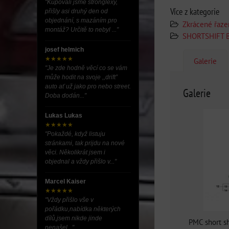
"Kupovali jsme stronglexy,
Více z kategorie
přišly asi druhý den od
objednání, s mazáním pro
Zkrácené řaze
montáž? Určitě to nebyl ..."
SHORTSHIFT 
josef helmich
★★★★★
Galerie
"Je zde hodně věcí co se vám
může hodit na svoje ,,drift”
auto ať už jako pro nebo street.
Galerie
Doba dodán..."
Lukas Lukas
★★★★★
"Pokaždé, když listuju
stránkami, tak prijdu na nové
věci. Několikrát jsem i
objednal a vždy přišlo v..."
Marcel Kaiser
★★★★★
"Vždy přišlo vše v
pořádku,nabídka některých
dílů,jsem nikde jinde
PMC short s
nenašel..."