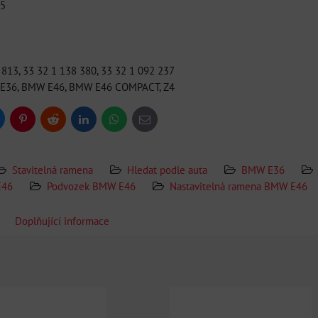
55
813, 33 32 1 138 380, 33 32 1 092 237
E36, BMW E46, BMW E46 COMPACT, Z4
uesky
Pinterest
Reddit
LinkedIn
WhatsApp
E-
mail
Stavitelná ramena
Hledat podle auta
BMW E36
E46
Podvozek BMW E46
Nastavitelná ramena BMW E46
Doplňující informace