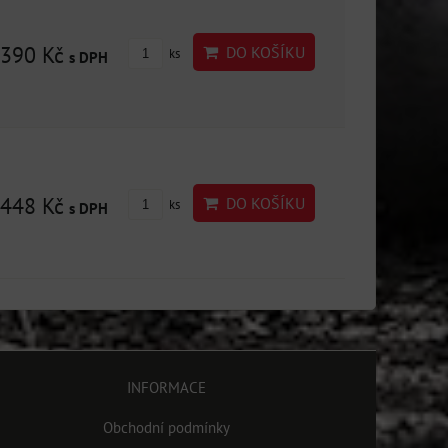
390 Kč
DO KOŠÍKU
ks
s DPH
448 Kč
DO KOŠÍKU
ks
s DPH
INFORMACE
Obchodní podmínky