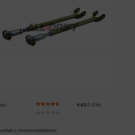
tu:
4.63
/
5
(
19
x)
t uniball s chromomolybdénom