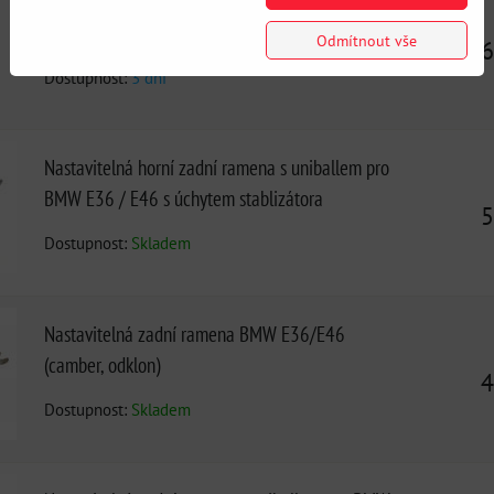
Nastavitelná zadní ramena pro odklon a záklon
BMW E36/E46 (camber) PMC
Odmítnout vše
6
Dostupnost:
3 dni
Nastavitelná horní zadní ramena s uniballem pro
BMW E36 / E46 s úchytem stablizátora
5
Dostupnost:
Skladem
Nastavitelná zadní ramena BMW E36/E46
(camber, odklon)
4
Dostupnost:
Skladem