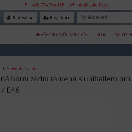
+420 734 764 158
info@all4drift.cz
Přihlásit se
Registrace
VŠE PRO TVŮJ DRIFT VŮZ
BLOG
AUTOSER
k
Stavitelná ramena
lná horní zadní ramena s uniballem pro
/ E46