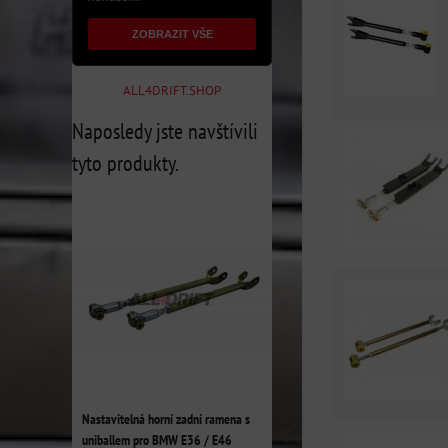
ZOBRAZIT VŠE
ALL4DRIFT.SHOP
Naposledy jste navštívili
tyto produkty.
Nastavitelná horní zadní ramena s
uniballem pro BMW E36 / E46