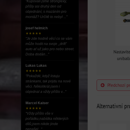
"Kupovali jsme stronglexy,
přišly asi druhý den od
objednání, s mazáním pro
montáž? Určitě to nebyl ..."
josef helmich
★★★★★
"Je zde hodně věcí co se vám
může hodit na svoje ,,drift”
auto ať už jako pro nebo street.
Nastavit
Doba dodán..."
unibal
Lukas Lukas
★★★★★
"Pokaždé, když listuju
stránkami, tak prijdu na nové
Předchozí p
věci. Několikrát jsem i
objednal a vždy přišlo v..."
Marcel Kaiser
Alternativní p
★★★★★
"Vždy přišlo vše v
pořádku,nabídka některých
dílů,jsem nikde jinde
nenašel..."