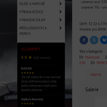
- rameno ocel S3
OLEJE A NÁPLNĚ
- zvarené TIG - om
VÝBAVA JEZDCE
VYBAVENÍ DÍLNY
OEM: 33 32 6 770 
PŘÍSLUŠENSTVÍ A
Vhodné pro BMW 
MERCH
Bl
Twitter
Facebook
ALL4DRIFT
Více z kategorie
Podvozek
4.9 ★
(182 recenzí)
E36
BMW 
RADAR
★★★★★
Galerie
"Za mě jediný fér a top obchod
skrze drift komunikace vždy
dobrá reklamace když jsem
Galerie
špatně objednal ..."
Vojtěch Novotný
★★★★★