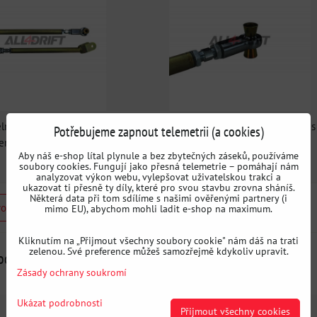
elná horní zadní ramena s
Nastavitelná horní zadní ramena s
Potřebujeme zapnout telemetrii (a cookies)
lem pro BMW E36 / E46
uniballem pro BMW E36 / E46
Aby náš e-shop lítal plynule a bez zbytečných záseků, používáme
soubory cookies. Fungují jako přesná telemetrie – pomáhají nám
analyzovat výkon webu, vylepšovat uživatelskou trakci a
ukazovat ti přesně ty díly, které pro svou stavbu zrovna sháníš.
Některá data při tom sdílíme s našimi ověřenými partnery (i
rodukt
mimo EU), abychom mohli ladit e-shop na maximum.
Kliknutím na „Přijmout všechny soubory cookie" nám dáš na trati
zelenou. Své preference můžeš samozřejmě kdykoliv upravit.
rodukty
Zásady ochrany soukromí
Ukázat podrobnosti
Přijmout všechny cookies