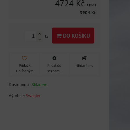
4724 Kč
s DPH
3904 Kč
DO KOŠÍKU
ks
Přidat k
Přidat do
Hlídací pes
Oblíbeným
seznamu
Dostupnost:
Skladem
Výrobce:
Swagier