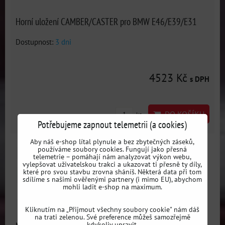
Horní uložení CAMBER/CASTER pro BMW E46/E39/E31
Dostupnost:
3 dni
4523 Kč
s DPH
DO KOŠÍKU
ks
Potřebujeme zapnout telemetrii (a cookies)
Aby náš e-shop lítal plynule a bez zbytečných záseků,
používáme soubory cookies. Fungují jako přesná
telemetrie – pomáhají nám analyzovat výkon webu,
vylepšovat uživatelskou trakci a ukazovat ti přesně ty díly,
které pro svou stavbu zrovna sháníš. Některá data při tom
sdílíme s našimi ověřenými partnery (i mimo EU), abychom
mohli ladit e-shop na maximum.
Kliknutím na „Přijmout všechny soubory cookie" nám dáš
na trati zelenou. Své preference můžeš samozřejmě
kdykoliv upravit.