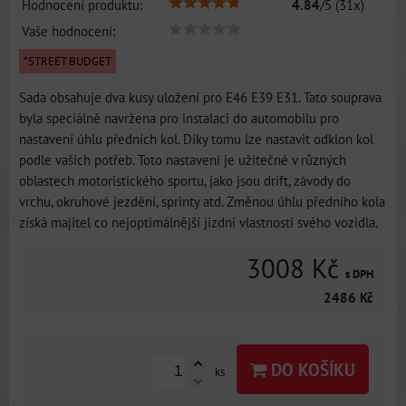
Hodnocení produktu:
4.84
/
5
(
31
x)
Vaše hodnocení:
*STREET BUDGET
Sada obsahuje dva kusy uložení pro E46 E39 E31. Tato souprava
byla speciálně navržena pro instalaci do automobilu pro
nastavení úhlu předních kol. Díky tomu lze nastavit odklon kol
podle vašich potřeb. Toto nastavení je užitečné v různých
oblastech motoristického sportu, jako jsou drift, závody do
vrchu, okruhové jezdění, sprinty atd. Změnou úhlu předního kola
získá majitel co nejoptimálnější jízdní vlastnosti svého vozidla.
3008 Kč
s DPH
2486 Kč
DO KOŠÍKU
ks