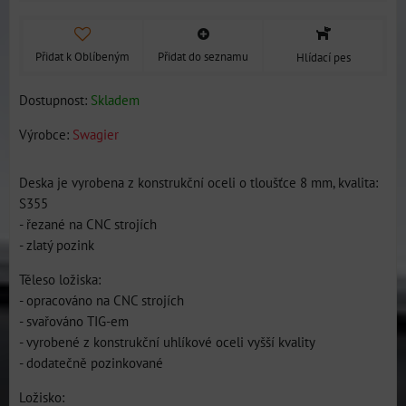
Přidat k Oblíbeným
Přidat do seznamu
Hlídací pes
Dostupnost:
Skladem
Výrobce:
Swagier
Deska je vyrobena z konstrukční oceli o tloušťce 8 mm, kvalita:
S355
- řezané na CNC strojích
- zlatý pozink
Těleso ložiska:
- opracováno na CNC strojích
- svařováno TIG-em
- vyrobené z konstrukční uhlíkové oceli vyšší kvality
- dodatečně pozinkované
Ložisko: