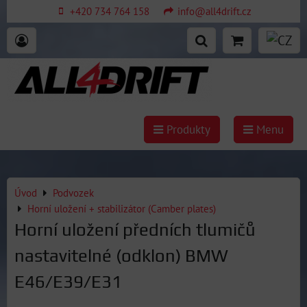
+420 734 764 158
info@all4drift.cz
Produkty
Menu
Úvod
Podvozek
Horní uložení + stabilizátor (Camber plates)
Horní uložení předních tlumičů
nastavitelné (odklon) BMW
E46/E39/E31