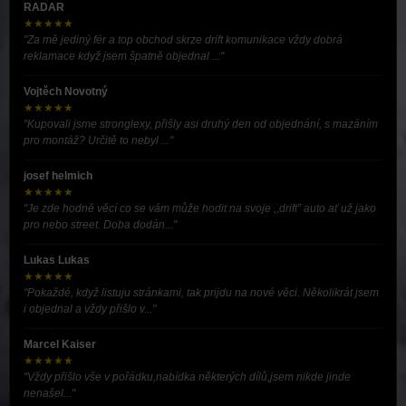
RADAR
★★★★★
"Za mě jediný fér a top obchod skrze drift komunikace vždy dobrá
reklamace když jsem špatně objednal ..."
Vojtěch Novotný
★★★★★
"Kupovali jsme stronglexy, přišly asi druhý den od objednání, s mazáním
pro montáž? Určitě to nebyl ..."
josef helmich
★★★★★
"Je zde hodně věcí co se vám může hodit na svoje ,,drift” auto ať už jako
pro nebo street. Doba dodán..."
Lukas Lukas
★★★★★
"Pokaždé, když listuju stránkami, tak prijdu na nové věci. Několikrát jsem
i objednal a vždy přišlo v..."
Marcel Kaiser
★★★★★
"Vždy přišlo vše v pořádku,nabídka některých dílů,jsem nikde jinde
nenašel..."