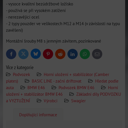
- vysoce kvalitní bezúdržbové ložisko
- používá se při vysokém zatížení
- nerezavějící ocel
- 2 typy pouzder ve velikostech M12 a M14 (v závislosti na typu
zavěšení)
Montážní šrouby M8 s jemným závitem, pozinkované
Bluesky
Twitter
Facebook
Pinterest
Reddit
LinkedIn
WhatsApp
E-
mail
Více z kategorie
Podvozek
Horní uložení + stabilizátor (Camber
plates)
BASIC LINE - začni driftovat
Hledat podle
auta
BMW E46
Podvozek BMW E46
Horní
uložení + stabilizátor BMW E46
Základní díly PODVOZKU
a VYZTUŽENÍ
Výrobci
Swagier
Doplňující informace