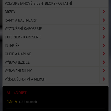
POLYURETANOVÉ SILENTBLOKY - OSTATNÍ
BRZDY
RÁMY A BASH-BARY
VYZTUŽENÍ KAROSERIE
EXTERIÉR / KAROSÉRIE
INTERIÉR
OLEJE A NÁPLNĚ
VÝBAVA JEZDCE
VYBAVENÍ DÍLNY
PŘÍSLUŠENSTVÍ A MERCH
ALL4DRIFT
4.9 ★
(182 recenzí)