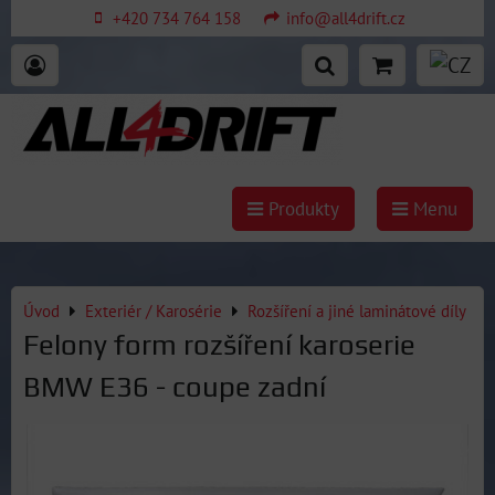
+420 734 764 158
info@all4drift.cz
Produkty
Menu
Úvod
Exteriér / Karosérie
Rozšíření a jiné laminátové díly
Felony form rozšíření karoserie
BMW E36 - coupe zadní