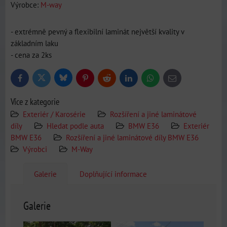
Výrobce:
M-way
- extrémně pevný a flexibilní laminát největší kvality v
základním laku
- cena za 2ks
Bluesky
Twitter
Facebook
Pinterest
Reddit
LinkedIn
WhatsApp
E-
mail
Více z kategorie
Exteriér / Karosérie
Rozšíření a jiné laminátové
díly
Hledat podle auta
BMW E36
Exteriér
BMW E36
Rozšíření a jiné laminátové díly BMW E36
Výrobci
M-Way
Galerie
Doplňující informace
Galerie