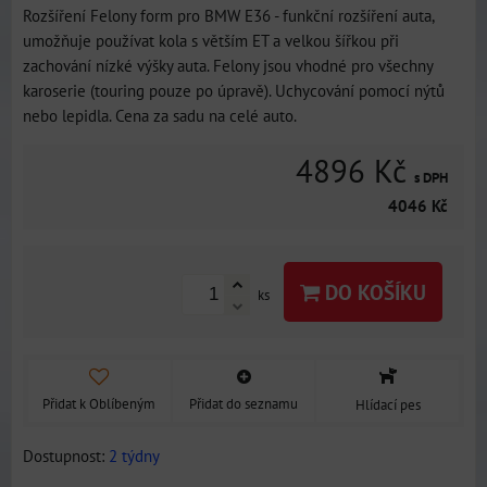
Rozšíření Felony form pro BMW E36 - funkční rozšíření auta,
umožňuje používat kola s větším ET a velkou šířkou při
zachování nízké výšky auta. Felony jsou vhodné pro všechny
karoserie (touring pouze po úpravě). Uchycování pomocí nýtů
nebo lepidla. Cena za sadu na celé auto.
4896 Kč
s DPH
4046 Kč
DO KOŠÍKU
ks
Přidat k Oblíbeným
Přidat do seznamu
Hlídací pes
Dostupnost:
2 týdny