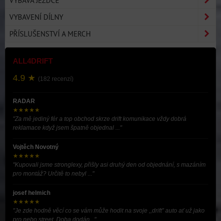
VÝBAVA JEZDCE
VYBAVENÍ DÍLNY
PŘÍSLUŠENSTVÍ A MERCH
ALL4DRIFT
4.9 ★
(182 recenzí)
RADAR
★★★★★
"Za mě jediný fér a top obchod skrze drift komunikace vždy dobrá
reklamace když jsem špatně objednal ..."
Vojtěch Novotný
★★★★★
"Kupovali jsme stronglexy, přišly asi druhý den od objednání, s mazáním
pro montáž? Určitě to nebyl ..."
josef helmich
★★★★★
"Je zde hodně věcí co se vám může hodit na svoje ,,drift” auto ať už jako
pro nebo street. Doba dodán..."