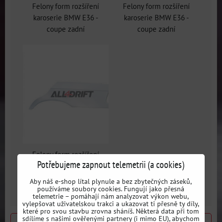
Felony form rozšíření
Felony form rozšíření
karoserie BMW E36 -
karoserie BMW E36 -
coupe zadní
coupe zadní
Felony form rozšíření
Potřebujeme zapnout telemetrii (a cookies)
karoserie BMW E36 -
coupe zadní
Aby náš e-shop lítal plynule a bez zbytečných záseků,
používáme soubory cookies. Fungují jako přesná
telemetrie – pomáhají nám analyzovat výkon webu,
vylepšovat uživatelskou trakci a ukazovat ti přesně ty díly,
které pro svou stavbu zrovna sháníš. Některá data při tom
sdílíme s našimi ověřenými partnery (i mimo EU), abychom