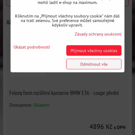
Předchozí produkt
Následující produkt
mohli ladit e-shop na maximum.
Kliknutím na „Přijmout všechny soubory cookie" nám dáš
na trati zelenou. Své preference můžeš samozřejmě
Alternativní produkty
kdykoliv upravit.
Zásady ochrany soukromí
Ukázat podrobnosti
Přijmout všechny cookies
Odmítnout vše
Felony form rozšíření karoserie BMW E36 - coupe přední
Dostupnost:
Skladem
4896 Kč
s DPH