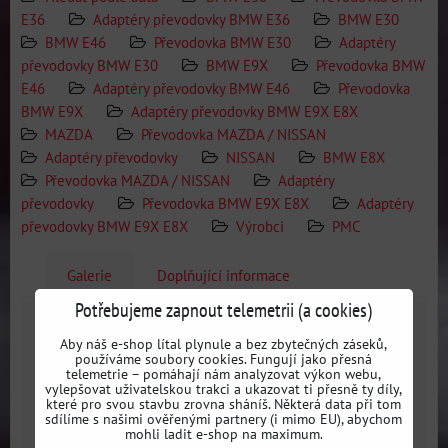
E36
Adaptéry převodovky BMW E36
BMW E30
BMW E46
Převodovka BMW E30
Adaptéry
převodovky BMW E30
BMW E9X
Převodovka BMW
E46
Adaptéry převodovky BMW E46
Převodovka
BMW E9X
Adaptéry převodovky BMW E9X E8X
MAZDA
Převodovka MAZDA / NISSAN
Adaptéry převodovky
NISSAN
BMW E8X
Převodovka MAZDA / NISSAN
Adaptéry
převodovky
Převodovka BMW E9X E8X
Adaptéry
převodovky BMW E9X E8X
Výrobci
PMC
Galerie
Doplňující informace
Potřebujeme zapnout telemetrii (a cookies)
Galerie
Aby náš e-shop lítal plynule a bez zbytečných záseků,
používáme soubory cookies. Fungují jako přesná
telemetrie – pomáhají nám analyzovat výkon webu,
vylepšovat uživatelskou trakci a ukazovat ti přesně ty díly,
které pro svou stavbu zrovna sháníš. Některá data při tom
sdílíme s našimi ověřenými partnery (i mimo EU), abychom
mohli ladit e-shop na maximum.