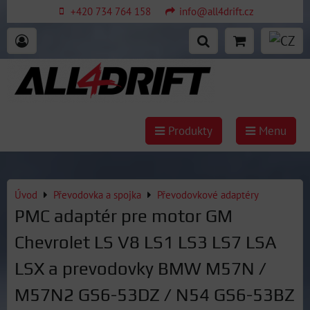
+420 734 764 158
info@all4drift.cz
Produkty
Menu
Úvod
Převodovka a spojka
Převodovkové adaptéry
PMC adaptér pre motor GM
Chevrolet LS V8 LS1 LS3 LS7 LSA
LSX a prevodovky BMW M57N /
M57N2 GS6-53DZ / N54 GS6-53BZ