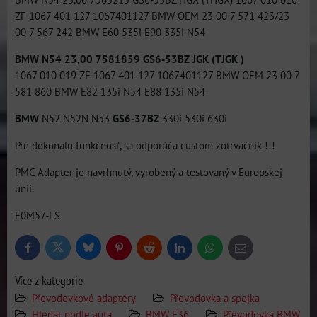
ZF 1067 401 127 1067401127 BMW OEM 23 00 7 571 423/23
00 7 567 242 BMW E60 535i E90 335i N54
BMW N54 23,00 7581859 GS6-53BZ JGK (TJGK )
1067 010 019 ZF 1067 401 127 1067401127 BMW OEM 23 00 7
581 860 BMW E82 135i N54 E88 135i N54
BMW
N52 N52N N53
GS6-37BZ
330i 530i 630i
Pre dokonalu funkčnosť, sa odporúča custom zotrvačník !!!
PMC Adapter je navrhnutý, vyrobený a testovaný v Europskej
únii.
F0M57-LS
Bluesky
Twitter
Facebook
Pinterest
Reddit
LinkedIn
WhatsApp
E-
mail
Více z kategorie
Převodovkové adaptéry
Převodovka a spojka
Hledat podle auta
BMW E36
Převodovka BMW