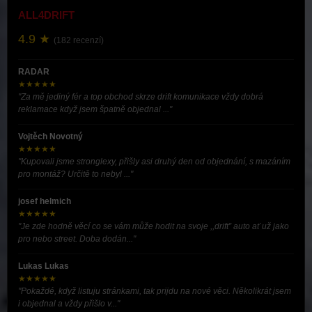
ALL4DRIFT
4.9 ★
(182 recenzí)
RADAR
★★★★★
"Za mě jediný fér a top obchod skrze drift komunikace vždy dobrá
reklamace když jsem špatně objednal ..."
Vojtěch Novotný
★★★★★
"Kupovali jsme stronglexy, přišly asi druhý den od objednání, s mazáním
pro montáž? Určitě to nebyl ..."
josef helmich
★★★★★
"Je zde hodně věcí co se vám může hodit na svoje ,,drift” auto ať už jako
pro nebo street. Doba dodán..."
Lukas Lukas
★★★★★
"Pokaždé, když listuju stránkami, tak prijdu na nové věci. Několikrát jsem
i objednal a vždy přišlo v..."