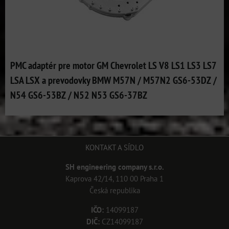
PMC adaptér pre motor GM Chevrolet LS V8 LS1 LS3 LS7
LSA LSX a prevodovky BMW M57N / M57N2 GS6-53DZ /
N54 GS6-53BZ / N52 N53 GS6-37BZ
KONTAKT A SÍDLO
SH engineering company s.r.o.
Kaprova 42/14, 110 00 Praha 1
Česká republika
IČO:
14099187
DIČ:
CZ14099187