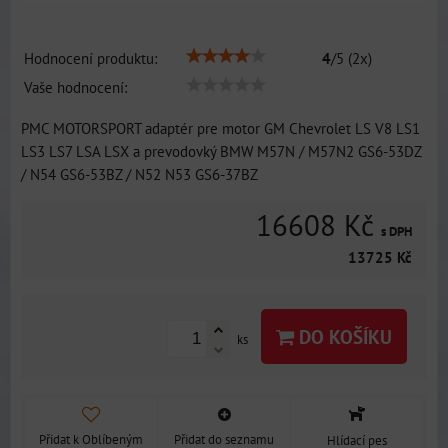
Hodnocení produktu:
4
/
5
(
2
x)
Vaše hodnocení:
PMC MOTORSPORT adaptér pre motor GM Chevrolet LS V8 LS1
LS3 LS7 LSA LSX a prevodovký BMW M57N / M57N2 GS6-53DZ
/ N54 GS6-53BZ / N52 N53 GS6-37BZ
16608 Kč
s DPH
13725 Kč
DO KOŠÍKU
ks
Přidat k Oblíbeným
Přidat do seznamu
Hlídací pes