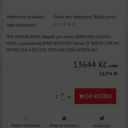
Hodnocení produktu:
Zatím bez hodnocení. Buďte první!
Vaše hodnocení:
PMC MOTORSPORT adaptér pre motor BMW M50 S50 M52
M54X a prevodovký BMW N57N N57 Diesel ZF 8HP70 / M57N /
M57N2 GS6-53DZ E90 330D E60 530D (VERTICAL)
13644 Kč
s DPH
11276 Kč
DO KOŠÍKU
ks
Přidat k Oblíbeným
Přidat do seznamu
Hlídací pes