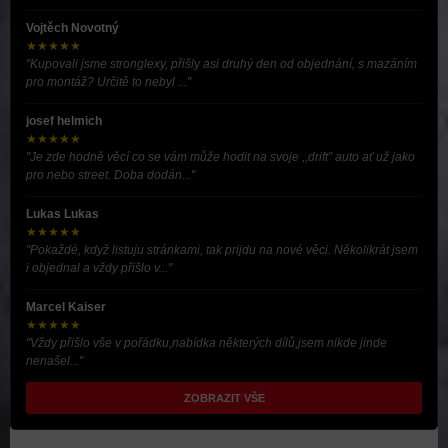
Vojtěch Novotný
★★★★★
"Kupovali jsme stronglexy, přišly asi druhý den od objednání, s mazáním
pro montáž? Určitě to nebyl ..."
josef helmich
★★★★★
"Je zde hodně věcí co se vám může hodit na svoje ,,drift” auto ať už jako
pro nebo street. Doba dodán..."
Lukas Lukas
★★★★★
"Pokaždé, když listuju stránkami, tak prijdu na nové věci. Několikrát jsem
i objednal a vždy přišlo v..."
Marcel Kaiser
★★★★★
"Vždy přišlo vše v pořádku,nabídka některých dílů,jsem nikde jinde
nenašel..."
ZOBRAZIT VŠE