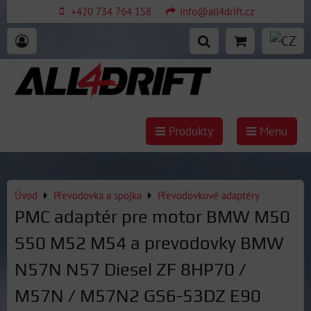
+420 734 764 158
info@all4drift.cz
Produkty
Menu
Úvod
Převodovka a spojka
Převodovkové adaptéry
PMC adaptér pre motor BMW M50
S50 M52 M54 a prevodovky BMW
N57N N57 Diesel ZF 8HP70 /
M57N / M57N2 GS6-53DZ E90