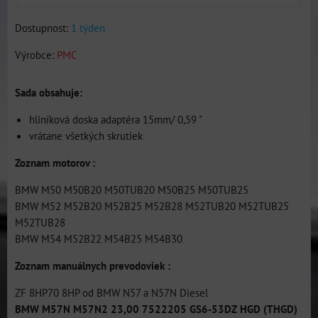
Dostupnost:
1 týden
Výrobce:
PMC
Sada obsahuje:
hliníková doska adaptéra 15mm/ 0,59 "
vrátane všetkých skrutiek
Zoznam motorov :
BMW M50 M50B20 M50TUB20 M50B25 M50TUB25
BMW M52 M52B20 M52B25 M52B28 M52TUB20 M52TUB25
M52TUB28
BMW M54 M52B22 M54B25 M54B30
Zoznam manuálnych prevodoviek :
ZF 8HP70 8HP od BMW N57 a N57N Diesel
BMW M57N M57N2 23,00 7522205 GS6-53DZ HGD (THGD)