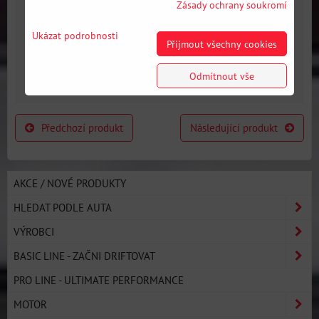
Zásady ochrany soukromí
N57N N57 Diesel ZF
N57N N57 Diesel ZF
8HP70 / M57N / M57N2
8HP70 / M57N / M57N2
Ukázat podrobnosti
Přijmout všechny cookies
GS6-53DZ E90 330D
GS6-53DZ E90 330D
E60 530D (VERTICAL)
E60 530D (VERTICAL)
Odmítnout vše
Předchozí produkt
Následující produkt
AKCE / NOVÉ PRODUKTY
HLEDAT PODLE AUTA
VÝROBCI
BASIC LINE - ZAČNI DRIFTOVAT
PRO LINE - ULTIMATE PERFORMANCE
MOTOR