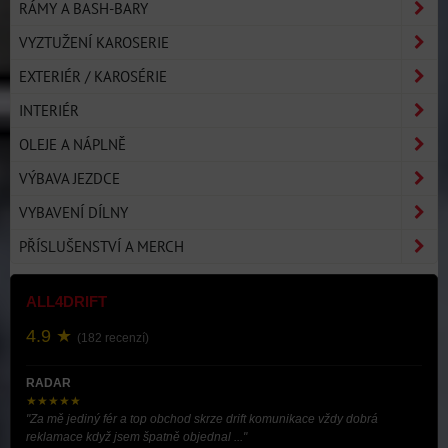
RÁMY A BASH-BARY
VYZTUŽENÍ KAROSERIE
EXTERIÉR / KAROSÉRIE
INTERIÉR
OLEJE A NÁPLNĚ
VÝBAVA JEZDCE
VYBAVENÍ DÍLNY
PŘÍSLUŠENSTVÍ A MERCH
ALL4DRIFT
4.9 ★
(182 recenzí)
RADAR
★★★★★
"Za mě jediný fér a top obchod skrze drift komunikace vždy dobrá
reklamace když jsem špatně objednal ..."