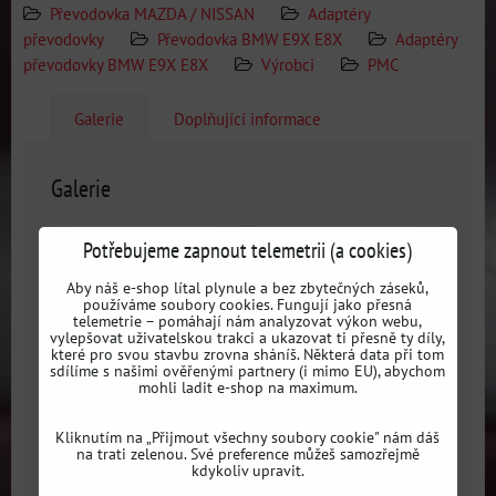
Převodovka MAZDA / NISSAN
Adaptéry
převodovky
Převodovka BMW E9X E8X
Adaptéry
převodovky BMW E9X E8X
Výrobci
PMC
Galerie
Doplňující informace
Galerie
Potřebujeme zapnout telemetrii (a cookies)
Aby náš e-shop lítal plynule a bez zbytečných záseků,
používáme soubory cookies. Fungují jako přesná
telemetrie – pomáhají nám analyzovat výkon webu,
vylepšovat uživatelskou trakci a ukazovat ti přesně ty díly,
které pro svou stavbu zrovna sháníš. Některá data při tom
sdílíme s našimi ověřenými partnery (i mimo EU), abychom
mohli ladit e-shop na maximum.
Kliknutím na „Přijmout všechny soubory cookie" nám dáš
PMC adaptér pre motor
PMC adaptér pre motor
na trati zelenou. Své preference můžeš samozřejmě
BMW M50 S50 M52
BMW M50 S50 M52
kdykoliv upravit.
M54 a prevodovky BMW
M54 a prevodovky BMW