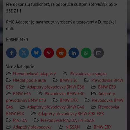
Pre dokonalu funkčnosť, sa odporúča custom zotrvačník GS6-
53DZ !!!
PMC Adapter je navrhnutý, vyrobený a testovaný v Europskej
únii.
F08HP-M50
Bluesky
Twitter
Facebook
Pinterest
Reddit
LinkedIn
WhatsApp
E-
mail
Více z kategorie
Převodovkové adaptéry
Převodovka a spojka
Hledat podle auta
BMW E36
Převodovka BMW
E36
Adaptéry převodovky BMW E36
BMW E30
BMW E46
Převodovka BMW E30
Adaptéry
převodovky BMW E30
BMW E9X
Převodovka BMW
E46
Adaptéry převodovky BMW E46
Převodovka
BMW E9X
Adaptéry převodovky BMW E9X E8X
MAZDA
Převodovka MAZDA / NISSAN
Adaptéry převodovky
NISSAN
BMW E8X