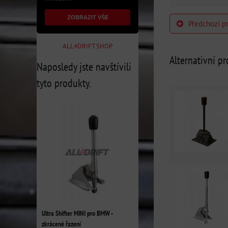
ZOBRAZIT VŠE
Předchozí p
ALL4DRIFT.SHOP
Alternativní p
Naposledy jste navštívili
tyto produkty.
Ultra Shifter MINI pro BMW -
zkrácené řazení