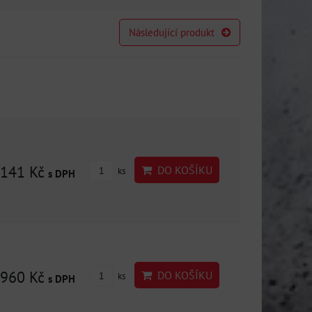
Následující produkt
141 Kč
DO KOŠÍKU
ks
s DPH
960 Kč
DO KOŠÍKU
ks
s DPH