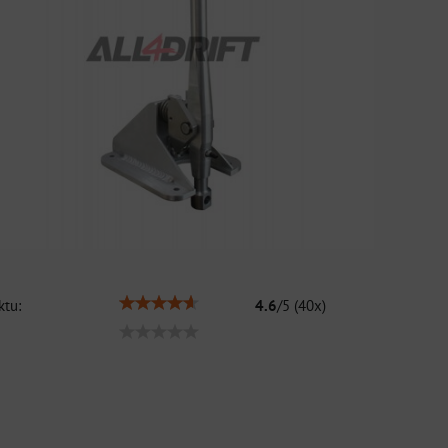
tu:
4.6
/
5
(
40
x)