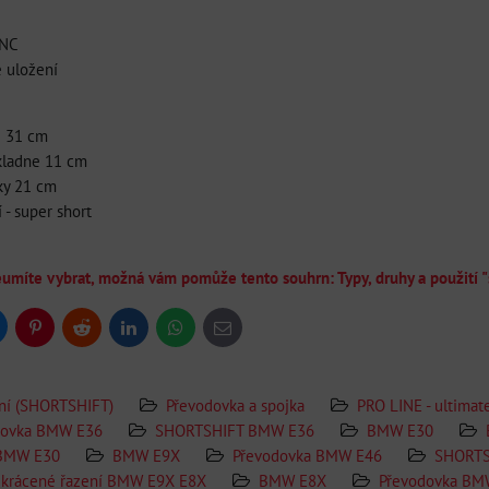
CNC
é uložení
e 31 cm
kladne 11 cm
ky 21 cm
 - super short
neumíte vybrat, možná vám pomůže tento souhrn: Typy, druhy a použití 
uesky
Pinterest
Reddit
LinkedIn
WhatsApp
E-
mail
ní (SHORTSHIFT)
Převodovka a spojka
PRO LINE - ultima
dovka BMW E36
SHORTSHIFT BMW E36
BMW E30
BMW E30
BMW E9X
Převodovka BMW E46
SHORTS
krácené řazení BMW E9X E8X
BMW E8X
Převodovka BM