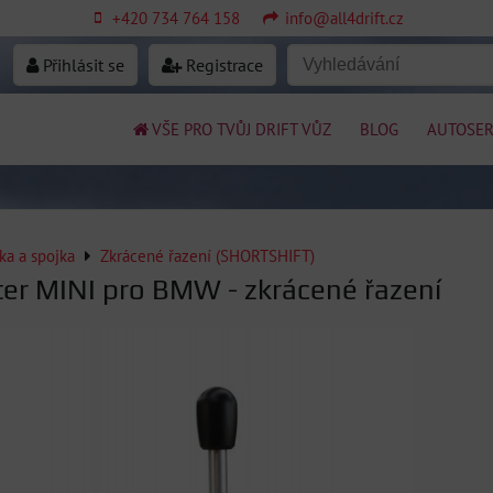
+420 734 764 158
info@all4drift.cz
Přihlásit se
Registrace
VŠE PRO TVŮJ DRIFT VŮZ
BLOG
AUTOSER
ka a spojka
Zkrácené řazení (SHORTSHIFT)
fter MINI pro BMW - zkrácené řazení