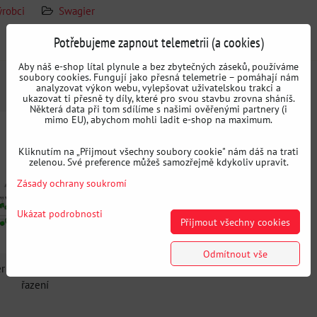
ýrobci
Swagier
Potřebujeme zapnout telemetrii (a cookies)
Doplňující informace
Aby náš e-shop lítal plynule a bez zbytečných záseků, používáme
soubory cookies. Fungují jako přesná telemetrie – pomáhají nám
analyzovat výkon webu, vylepšovat uživatelskou trakci a
ukazovat ti přesně ty díly, které pro svou stavbu zrovna sháníš.
Některá data při tom sdílíme s našimi ověřenými partnery (i
mimo EU), abychom mohli ladit e-shop na maximum.
Kliknutím na „Přijmout všechny soubory cookie" nám dáš na trati
zelenou. Své preference můžeš samozřejmě kdykoliv upravit.
Zásady ochrany soukromí
Ukázat podrobnosti
Přijmout všechny cookies
Odmítnout vše
ter MINI pro BMW - zkrácené
řazení