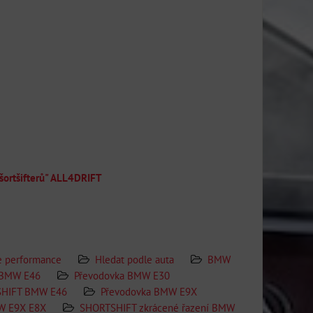
"šortšifterů" ALL4DRIFT
te performance
Hledat podle auta
BMW
BMW E46
Převodovka BMW E30
HIFT BMW E46
Převodovka BMW E9X
W E9X E8X
SHORTSHIFT zkrácené řazení BMW