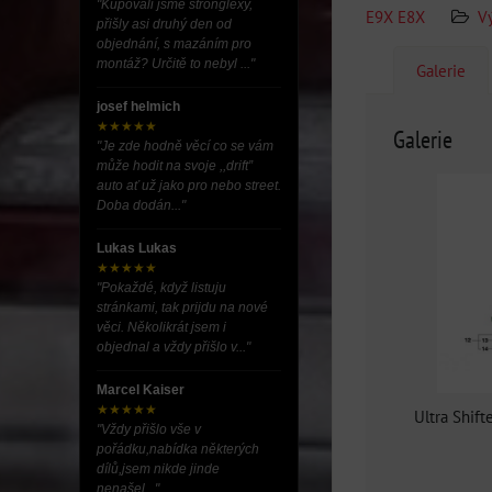
"Kupovali jsme stronglexy,
E9X E8X
V
přišly asi druhý den od
objednání, s mazáním pro
montáž? Určitě to nebyl ..."
Galerie
josef helmich
★★★★★
Galerie
"Je zde hodně věcí co se vám
může hodit na svoje ,,drift”
auto ať už jako pro nebo street.
Doba dodán..."
Lukas Lukas
★★★★★
"Pokaždé, když listuju
stránkami, tak prijdu na nové
věci. Několikrát jsem i
objednal a vždy přišlo v..."
Marcel Kaiser
★★★★★
Ultra Shif
"Vždy přišlo vše v
pořádku,nabídka některých
dílů,jsem nikde jinde
nenašel..."