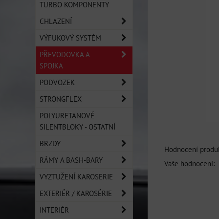
TURBO KOMPONENTY
CHLAZENÍ
VÝFUKOVÝ SYSTÉM
PŘEVODOVKA A
SPOJKA
PODVOZEK
STRONGFLEX
POLYURETANOVÉ
SILENTBLOKY - OSTATNÍ
BRZDY
Hodnocení produk
RÁMY A BASH-BARY
Vaše hodnocení:
VYZTUŽENÍ KAROSERIE
EXTERIÉR / KAROSÉRIE
INTERIÉR