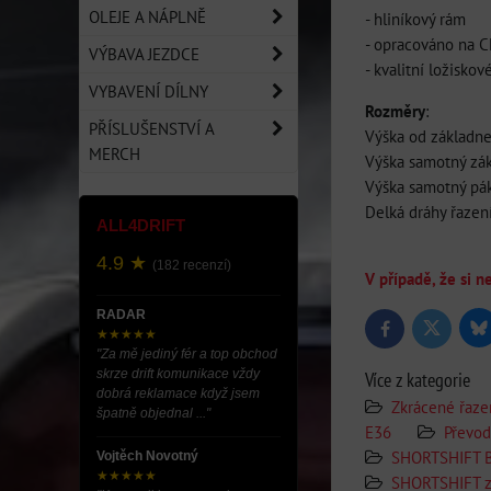
OLEJE A NÁPLNĚ
- hliníkový rám
- opracováno na 
VÝBAVA JEZDCE
- kvalitní ložiskov
VYBAVENÍ DÍLNY
Rozměry
:
PŘÍSLUŠENSTVÍ A
Výška od základn
MERCH
Výška samotný zá
Výška samotný pá
Delká dráhy řazení
ALL4DRIFT
4.9 ★
(182 recenzí)
V případě, že si 
RADAR
Bl
Twitter
Facebook
★★★★★
"Za mě jediný fér a top obchod
skrze drift komunikace vždy
Více z kategorie
dobrá reklamace když jsem
Zkrácené řaze
špatně objednal ..."
E36
Převo
SHORTSHIFT 
Vojtěch Novotný
★★★★★
SHORTSHIFT z