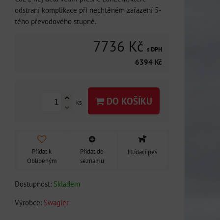
odstraní komplikace při nechtěném zařazení 5-
tého převodového stupně.
7736 Kč
s DPH
6394 Kč
DO KOŠÍKU
ks
Přidat k
Přidat do
Hlídací pes
Oblíbeným
seznamu
Dostupnost:
Skladem
Výrobce:
Swagier