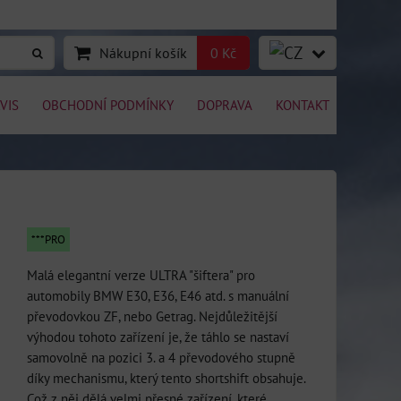
Nákupní košík
0 Kč
VIS
OBCHODNÍ PODMÍNKY
DOPRAVA
KONTAKT
***PRO
Malá elegantní verze ULTRA "šiftera" pro
automobily BMW E30, E36, E46 atd. s manuální
převodovkou ZF, nebo Getrag. Nejdůležitější
výhodou tohoto zařízení je, že táhlo se nastaví
samovolně na pozici 3. a 4 převodového stupně
díky mechanismu, který tento shortshift obsahuje.
Což z něj dělá velmi přesné zařízení, které