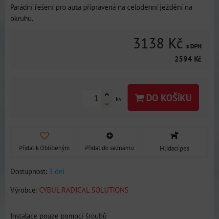
Parádní řešení pro auta připravená na celodenní ježdění na
okruhu.
3138 Kč
s DPH
2594 Kč
DO KOŠÍKU
ks
Přidat k Oblíbeným
Přidat do seznamu
Hlídací pes
Dostupnost:
3 dni
Výrobce:
CYBUL RADICAL SOLUTIONS
Instalace pouze pomocí šroubů