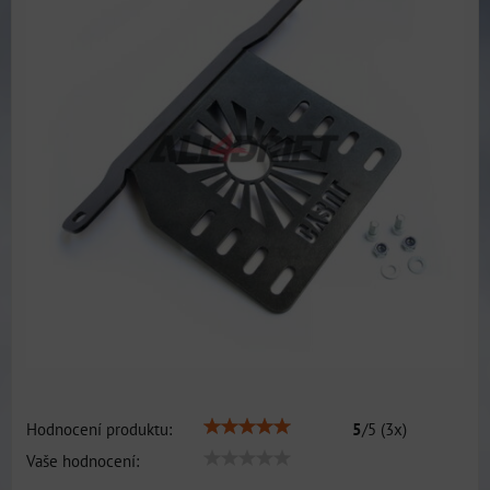
Hodnocení produktu:
5
/
5
(
3
x)
Vaše hodnocení: