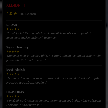
ALL4DRIFT
4.9 ★
(182 recenzí)
RADAR
★★★★★
"Za mě jediný fér a top obchod skrze drift komunikace vždy dobrá
reklamace když jsem špatně objednal ..."
Vojtěch Novotný
★★★★★
"Kupovali jsme stronglexy, přišly asi druhý den od objednání, s mazáním
pro montáž? Určitě to nebyl ..."
josef helmich
★★★★★
"Je zde hodně věcí co se vám může hodit na svoje ,,drift” auto ať už jako
pro nebo street. Doba dodán..."
Lukas Lukas
★★★★★
"Pokaždé, když listuju stránkami, tak prijdu na nové věci. Několikrát jsem
i objednal a vždy přišlo v..."