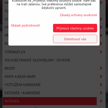
Kliknutím na „Přijmout všechny soubory cookie" nám dáš
MOTOR
na trati zelenou. Své preference můžeš samozřejmě
kdykoliv upravit.
TURBO KOMPONENTY
Zásady ochrany soukromí
CHLAZENÍ
Ukázat podrobnosti
VÝFUKOVÝ SYSTÉM
Přijmout všechny cookies
PŘEVODOVKA A SPOJKA
Odmítnout vše
PODVOZEK
STRONGFLEX
POLYURETANOVÉ SILENTBLOKY - OSTATNÍ
BRZDY
RÁMY A BASH-BARY
VYZTUŽENÍ KAROSERIE
EXTERIÉR / KAROSÉRIE
INTERIÉR