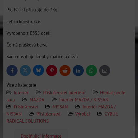
Pro hasící přistroje do 3Kg
Lehká konstrukce.
Vyrobeno z E355 oceli
Černá prášková barva
Sada obsahuje šrouby, matice a držák
Bluesky
Twitter
Facebook
Pinterest
Reddit
LinkedIn
WhatsApp
E-
mail
Více z kategorie
Interiér
Příslušenství interiérů
Hledat podle
auta
MAZDA
Interiér MAZDA / NISSAN
Příslušenství
NISSAN
Interiér MAZDA /
NISSAN
Příslušenství
Výrobci
CYBUL
RADICAL SOLUTIONS
Doplňující informace