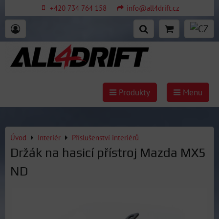
+420 734 764 158
info@all4drift.cz
Produkty
Menu
Úvod
Interiér
Příslušenství interiérů
Držák na hasicí přístroj Mazda MX5
ND