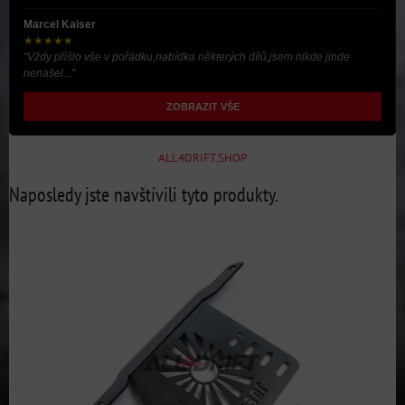
Marcel Kaiser
★★★★★
"Vždy přišlo vše v pořádku,nabídka některých dílů,jsem nikde jinde
nenašel..."
ZOBRAZIT VŠE
ALL4DRIFT.SHOP
Naposledy jste navštívili tyto produkty.