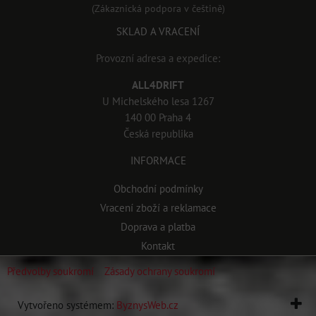
(Zákaznická podpora v češtině)
SKLAD A VRACENÍ
Provozní adresa a expedice:
ALL4DRIFT
U Michelského lesa 1267
140 00 Praha 4
Česká republika
INFORMACE
Obchodní podmínky
Vracení zboží a reklamace
Doprava a platba
Kontakt
Předvolby soukromí
Zásady ochrany soukromí
Vytvořeno systémem:
ByznysWeb.cz