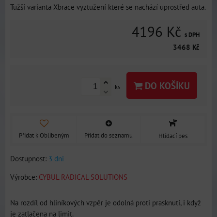
Tužší varianta Xbrace vyztužení které se nachází uprostřed auta.
4196 Kč
s DPH
3468 Kč
DO KOŠÍKU
ks
Přidat k Oblíbeným
Přidat do seznamu
Hlídací pes
Dostupnost:
3 dni
Výrobce:
CYBUL RADICAL SOLUTIONS
Na rozdíl od hliníkových vzpěr je odolná proti prasknutí, i když
je zatlačena na limit.