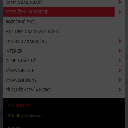
RÁMY A BASH-BARY
VYZTUŽENÍ KAROSERIE
ROZPĚRNÉ TYČE
VÝZTUHY A SADY VYZTUŽENÍ
EXTERIÉR / KAROSÉRIE
INTERIÉR
OLEJE A NÁPLNĚ
VÝBAVA JEZDCE
VYBAVENÍ DÍLNY
PŘÍSLUŠENSTVÍ A MERCH
ALL4DRIFT
4.9 ★
(182 recenzí)