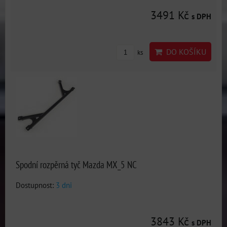
3491 Kč
s DPH
DO KOŠÍKU
ks
Spodní rozpěrná tyč Mazda MX_5 NC
Dostupnost:
3 dni
3843 Kč
s DPH