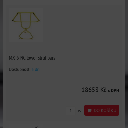
MX-5 NC lower strut bars
Dostupnost:
3 dni
18653 Kč
s DPH
DO KOŠÍKU
ks