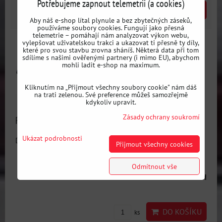
Potřebujeme zapnout telemetrii (a cookies)
DO KOŠÍKU
ks
Aby náš e-shop lítal plynule a bez zbytečných záseků,
používáme soubory cookies. Fungují jako přesná
telemetrie – pomáhají nám analyzovat výkon webu,
vylepšovat uživatelskou trakci a ukazovat ti přesně ty díly,
které pro svou stavbu zrovna sháníš. Některá data při tom
sdílíme s našimi ověřenými partnery (i mimo EU), abychom
mohli ladit e-shop na maximum.
Kliknutím na „Přijmout všechny soubory cookie" nám dáš
na trati zelenou. Své preference můžeš samozřejmě
kdykoliv upravit.
Zásady ochrany soukromí
Přední horní rozpěra Mazda MX_5 NC
Ukázat podrobnosti
Dostupnost:
3 dni
Přijmout všechny cookies
Odmítnout vše
8075 Kč
s DPH
DO KOŠÍKU
ks