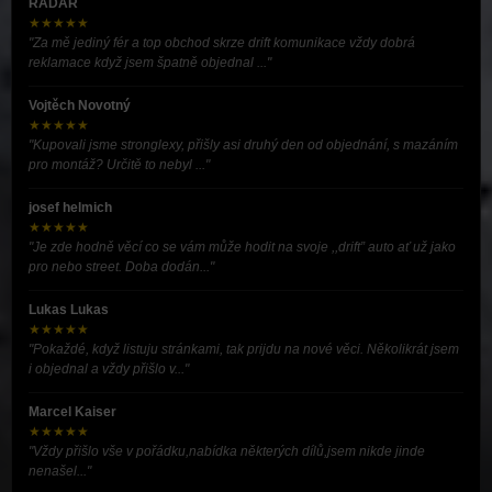
RADAR
★★★★★
"Za mě jediný fér a top obchod skrze drift komunikace vždy dobrá
reklamace když jsem špatně objednal ..."
Vojtěch Novotný
★★★★★
"Kupovali jsme stronglexy, přišly asi druhý den od objednání, s mazáním
pro montáž? Určitě to nebyl ..."
josef helmich
★★★★★
"Je zde hodně věcí co se vám může hodit na svoje ,,drift” auto ať už jako
pro nebo street. Doba dodán..."
Lukas Lukas
★★★★★
"Pokaždé, když listuju stránkami, tak prijdu na nové věci. Několikrát jsem
i objednal a vždy přišlo v..."
Marcel Kaiser
★★★★★
"Vždy přišlo vše v pořádku,nabídka některých dílů,jsem nikde jinde
nenašel..."