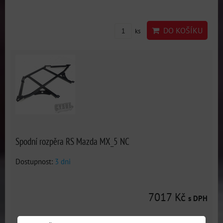
DO KOŠÍKU
ks
Spodní rozpěra RS Mazda MX_5 NC
Dostupnost:
3 dni
7017 Kč
s DPH