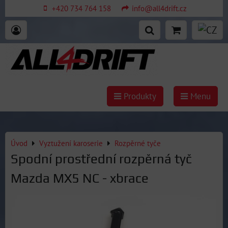
+420 734 764 158
info@all4drift.cz
Produkty
Menu
Úvod
Vyztužení karoserie
Rozpěrné tyče
Spodní prostřední rozpěrná tyč
Mazda MX5 NC - xbrace