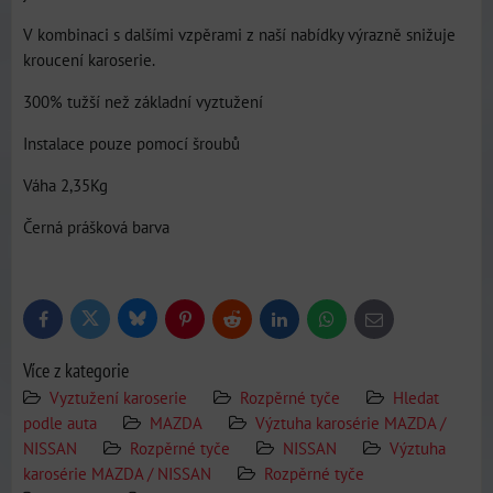
V kombinaci s dalšími vzpěrami z naší nabídky výrazně snižuje
kroucení karoserie.
300% tužší než základní vyztužení
Instalace pouze pomocí šroubů
Váha 2,35Kg
Černá prášková barva
Bluesky
Twitter
Facebook
Pinterest
Reddit
LinkedIn
WhatsApp
E-
mail
Více z kategorie
Vyztužení karoserie
Rozpěrné tyče
Hledat
podle auta
MAZDA
Výztuha karosérie MAZDA /
NISSAN
Rozpěrné tyče
NISSAN
Výztuha
karosérie MAZDA / NISSAN
Rozpěrné tyče